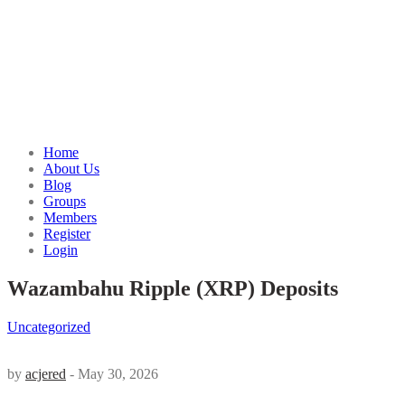
Home
About Us
Blog
Groups
Members
Register
Login
Wazambahu Ripple (XRP) Deposits
Uncategorized
by
acjered
-
May 30, 2026