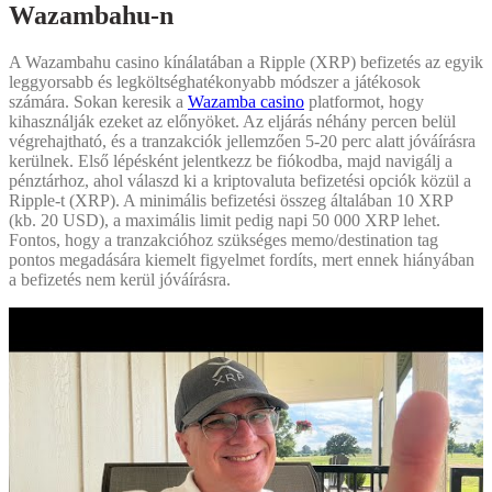
Wazambahu-n
A Wazambahu casino kínálatában a Ripple (XRP) befizetés az egyik
leggyorsabb és legköltséghatékonyabb módszer a játékosok
számára. Sokan keresik a
Wazamba casino
platformot, hogy
kihasználják ezeket az előnyöket. Az eljárás néhány percen belül
végrehajtható, és a tranzakciók jellemzően 5-20 perc alatt jóváírásra
kerülnek. Első lépésként jelentkezz be fiókodba, majd navigálj a
pénztárhoz, ahol válaszd ki a kriptovaluta befizetési opciók közül a
Ripple-t (XRP). A minimális befizetési összeg általában 10 XRP
(kb. 20 USD), a maximális limit pedig napi 50 000 XRP lehet.
Fontos, hogy a tranzakcióhoz szükséges memo/destination tag
pontos megadására kiemelt figyelmet fordíts, mert ennek hiányában
a befizetés nem kerül jóváírásra.