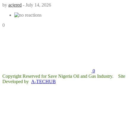
by
acjered
-
July 14, 2026
0
0
Copyright Reserved for Save Nigeria Oil and Gas Industry. Site
Developed by
A-TECHUB