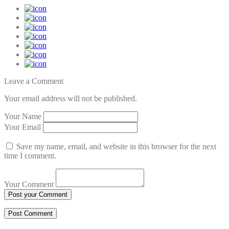
Leave a Comment
Your email address will not be published.
Your Name
Your Email
Save my name, email, and website in this browser for the next
time I comment.
Your Comment
Post your Comment