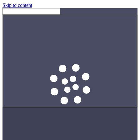
Skip to content