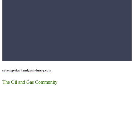
savenigeriaoilandgasindustry.com
The Oil and Gas Community