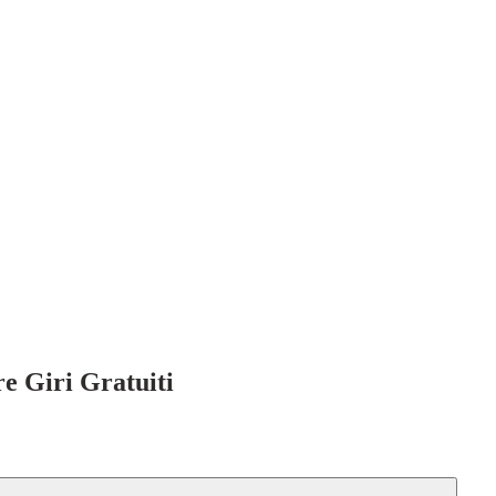
e Giri Gratuiti