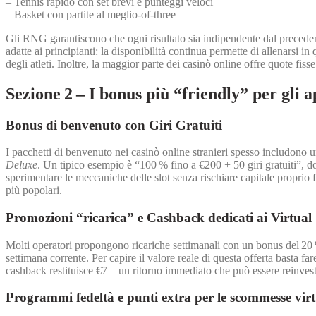
– Tennis rapido con set brevi e punteggi veloci
– Basket con partite al meglio‑of‑three
Gli RNG garantiscono che ogni risultato sia indipendente dal precedent
adatte ai principianti: la disponibilità continua permette di allenarsi i
degli atleti. Inoltre, la maggior parte dei casinò online offre quote fis
Sezione 2 – I bonus più “friendly” per gli a
Bonus di benvenuto con Giri Gratuiti
I pacchetti di benvenuto nei casinò online stranieri spesso includono 
Deluxe
. Un tipico esempio è “100 % fino a €200 + 50 giri gratuiti”, dov
sperimentare le meccaniche delle slot senza rischiare capitale propri
più popolari.
Promozioni “ricarica” e Cashback dedicati ai Virtual
Molti operatori propongono ricariche settimanali con un bonus del 20 %
settimana corrente. Per capire il valore reale di questa offerta basta fa
cashback restituisce €7 – un ritorno immediato che può essere reinvesti
Programmi fedeltà e punti extra per le scommesse virt