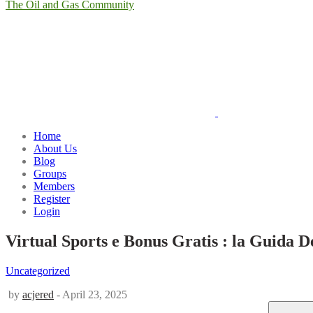
The Oil and Gas Community
Home
About Us
Blog
Groups
Members
Register
Login
Virtual Sports e Bonus Gratis : la Guida 
Uncategorized
by
acjered
-
April 23, 2025