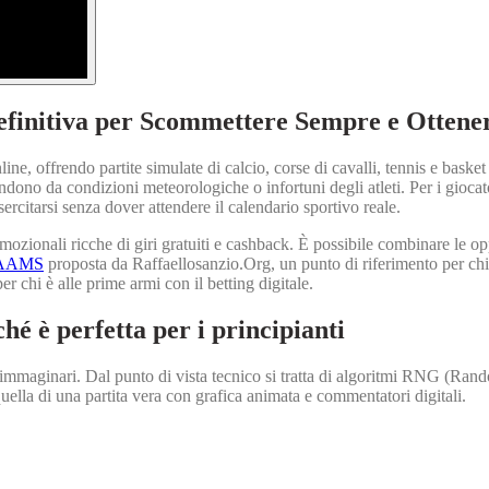
Definitiva per Scommettere Sempre e Ottener
ine, offrendo partite simulate di calcio, corse di cavalli, tennis e bas
endono da condizioni meteorologiche o infortuni degli atleti. Per i gioca
ercitarsi senza dover attendere il calendario sportivo reale.
mozionali ricche di giri gratuiti e cashback. È possibile combinare le opp
n AAMS
proposta da Raffaellosanzio.Org, un punto di riferimento per chi v
 chi è alle prime armi con il betting digitale.
hé è perfetta per i principianti
 o immaginari. Dal punto di vista tecnico si tratta di algoritmi RNG (Ra
quella di una partita vera con grafica animata e commentatori digitali.