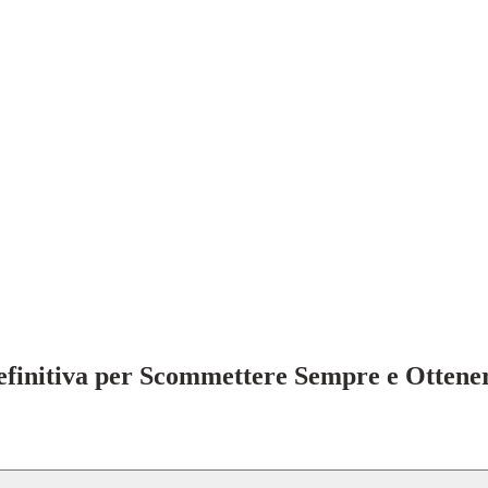
Definitiva per Scommettere Sempre e Ottener