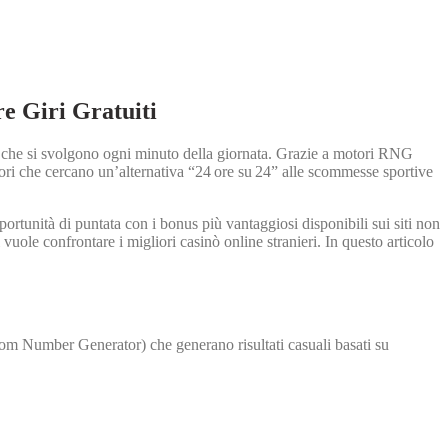
e Giri Gratuiti
ket che si svolgono ogni minuto della giornata. Grazie a motori RNG
tori che cercano un’alternativa “24 ore su 24” alle scommesse sportive
ortunità di puntata con i bonus più vantaggiosi disponibili sui siti non
uole confrontare i migliori casinò online stranieri. In questo articolo
ndom Number Generator) che generano risultati casuali basati su