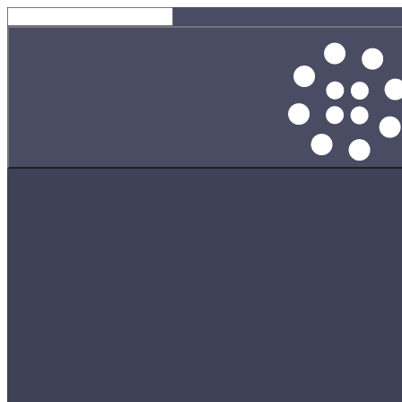
Skip
to
content