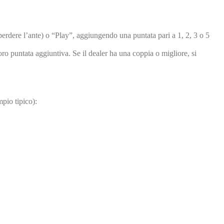
e perdere l’ante) o “Play”, aggiungendo una puntata pari a 1, 2, 3 o 5
oro puntata aggiuntiva. Se il dealer ha una coppia o migliore, si
pio tipico):