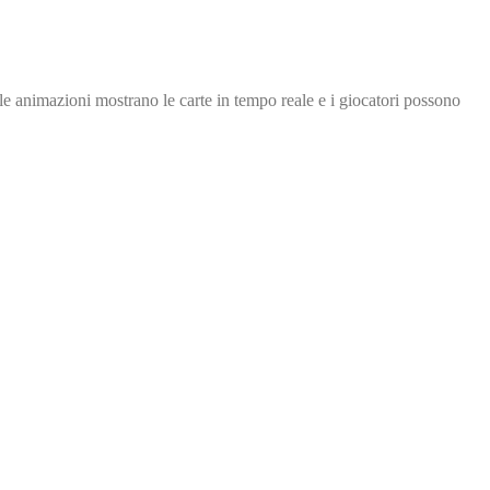
, le animazioni mostrano le carte in tempo reale e i giocatori possono