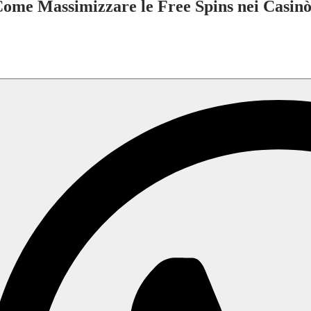
 Come Massimizzare le Free Spins nei Casi