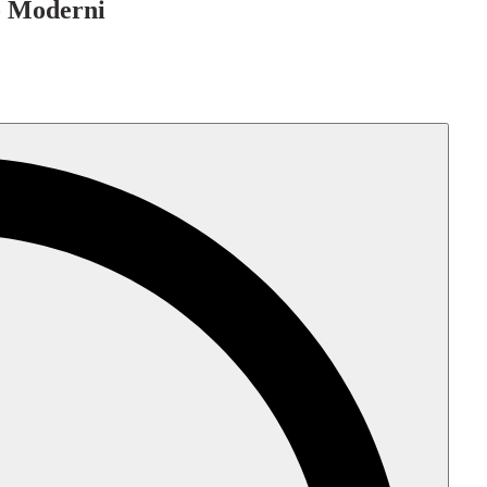
nò Moderni