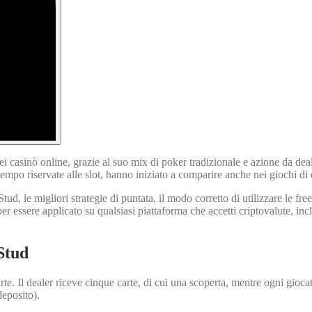
ei casinò online, grazie al suo mix di poker tradizionale e azione da dea
tempo riservate alle slot, hanno iniziato a comparire anche nei giochi di 
d, le migliori strategie di puntata, il modo corretto di utilizzare le free 
r essere applicato su qualsiasi piattaforma che accetti criptovalute, inclu
Stud
. Il dealer riceve cinque carte, di cui una scoperta, mentre ogni giocato
deposito).