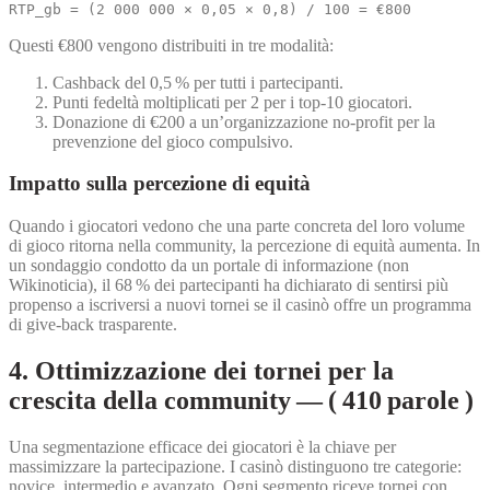
RTP_gb = (2 000 000 × 0,05 × 0,8) / 100 = €800
Questi €800 vengono distribuiti in tre modalità:
Cashback del 0,5 % per tutti i partecipanti.
Punti fedeltà moltiplicati per 2 per i top‑10 giocatori.
Donazione di €200 a un’organizzazione no‑profit per la
prevenzione del gioco compulsivo.
Impatto sulla percezione di equità
Quando i giocatori vedono che una parte concreta del loro volume
di gioco ritorna nella community, la percezione di equità aumenta. In
un sondaggio condotto da un portale di informazione (non
Wikinoticia), il 68 % dei partecipanti ha dichiarato di sentirsi più
propenso a iscriversi a nuovi tornei se il casinò offre un programma
di give‑back trasparente.
4. Ottimizzazione dei tornei per la
crescita della community — ( 410 parole )
Una segmentazione efficace dei giocatori è la chiave per
massimizzare la partecipazione. I casinò distinguono tre categorie:
novice, intermedio e avanzato. Ogni segmento riceve tornei con