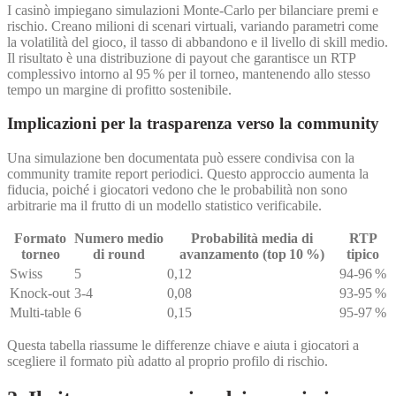
I casinò impiegano simulazioni Monte‑Carlo per bilanciare premi e
rischio. Creano milioni di scenari virtuali, variando parametri come
la volatilità del gioco, il tasso di abbandono e il livello di skill medio.
Il risultato è una distribuzione di payout che garantisce un RTP
complessivo intorno al 95 % per il torneo, mantenendo allo stesso
tempo un margine di profitto sostenibile.
Implicazioni per la trasparenza verso la community
Una simulazione ben documentata può essere condivisa con la
community tramite report periodici. Questo approccio aumenta la
fiducia, poiché i giocatori vedono che le probabilità non sono
arbitrarie ma il frutto di un modello statistico verificabile.
Formato
Numero medio
Probabilità media di
RTP
torneo
di round
avanzamento (top 10 %)
tipico
Swiss
5
0,12
94‑96 %
Knock‑out
3‑4
0,08
93‑95 %
Multi‑table
6
0,15
95‑97 %
Questa tabella riassume le differenze chiave e aiuta i giocatori a
scegliere il formato più adatto al proprio profilo di rischio.