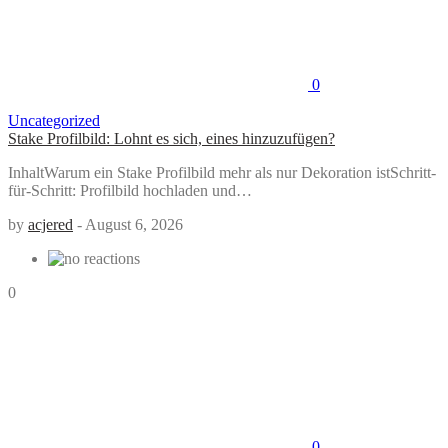
0
Uncategorized
Stake Profilbild: Lohnt es sich, eines hinzuzufügen?
InhaltWarum ein Stake Profilbild mehr als nur Dekoration istSchritt-
für-Schritt: Profilbild hochladen und…
by
acjered
-
August 6, 2026
0
0