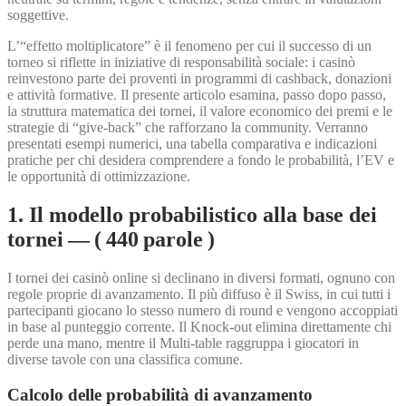
soggettive.
L’“effetto moltiplicatore” è il fenomeno per cui il successo di un
torneo si riflette in iniziative di responsabilità sociale: i casinò
reinvestono parte dei proventi in programmi di cashback, donazioni
e attività formative. Il presente articolo esamina, passo dopo passo,
la struttura matematica dei tornei, il valore economico dei premi e le
strategie di “give‑back” che rafforzano la community. Verranno
presentati esempi numerici, una tabella comparativa e indicazioni
pratiche per chi desidera comprendere a fondo le probabilità, l’EV e
le opportunità di ottimizzazione.
1. Il modello probabilistico alla base dei
tornei — ( 440 parole )
I tornei dei casinò online si declinano in diversi formati, ognuno con
regole proprie di avanzamento. Il più diffuso è il Swiss, in cui tutti i
partecipanti giocano lo stesso numero di round e vengono accoppiati
in base al punteggio corrente. Il Knock‑out elimina direttamente chi
perde una mano, mentre il Multi‑table raggruppa i giocatori in
diverse tavole con una classifica comune.
Calcolo delle probabilità di avanzamento