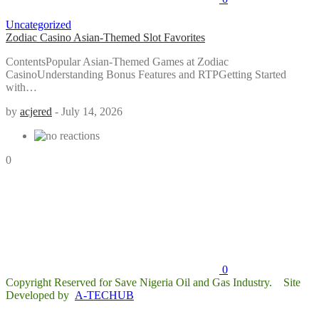
Uncategorized
Zodiac Casino Asian-Themed Slot Favorites
ContentsPopular Asian-Themed Games at Zodiac
CasinoUnderstanding Bonus Features and RTPGetting Started
with…
by
acjered
-
July 14, 2026
0
0
Copyright Reserved for Save Nigeria Oil and Gas Industry. Site
Developed by
A-TECHUB