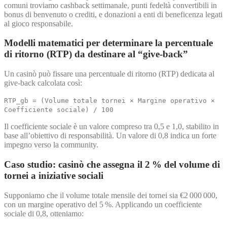
comuni troviamo cashback settimanale, punti fedeltà convertibili in
bonus di benvenuto o crediti, e donazioni a enti di beneficenza legati
al gioco responsabile.
Modelli matematici per determinare la percentuale
di ritorno (RTP) da destinare al “give‑back”
Un casinò può fissare una percentuale di ritorno (RTP) dedicata al
give‑back calcolata così:
RTP_gb = (Volume totale tornei × Margine operativo ×
Coefficiente sociale) / 100
Il coefficiente sociale è un valore compreso tra 0,5 e 1,0, stabilito in
base all’obiettivo di responsabilità. Un valore di 0,8 indica un forte
impegno verso la community.
Caso studio: casinò che assegna il 2 % del volume di
tornei a iniziative sociali
Supponiamo che il volume totale mensile dei tornei sia €2 000 000,
con un margine operativo del 5 %. Applicando un coefficiente
sociale di 0,8, otteniamo: