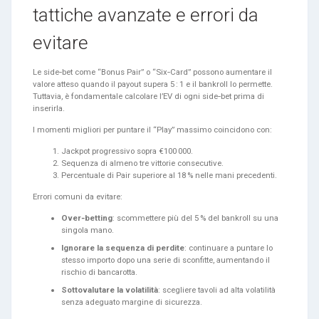
tattiche avanzate e errori da
evitare
Le side‑bet come “Bonus Pair” o “Six‑Card” possono aumentare il
valore atteso quando il payout supera 5 : 1 e il bankroll lo permette.
Tuttavia, è fondamentale calcolare l’EV di ogni side‑bet prima di
inserirla.
I momenti migliori per puntare il “Play” massimo coincidono con:
Jackpot progressivo sopra €100 000.
Sequenza di almeno tre vittorie consecutive.
Percentuale di Pair superiore al 18 % nelle mani precedenti.
Errori comuni da evitare:
Over‑betting
: scommettere più del 5 % del bankroll su una
singola mano.
Ignorare la sequenza di perdite
: continuare a puntare lo
stesso importo dopo una serie di sconfitte, aumentando il
rischio di bancarotta.
Sottovalutare la volatilità
: scegliere tavoli ad alta volatilità
senza adeguato margine di sicurezza.