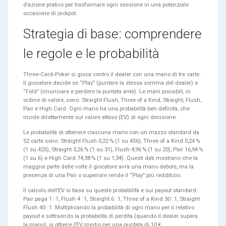
d’azione pratico per trasformare ogni sessione in una potenziale
occasione di jackpot.
Strategia di base: comprendere
le regole e le probabilità
Three‑Card‑Poker si gioca contro il dealer con una mano di tre carte.
Il giocatore decide se “Play” (puntare la stessa somma del dealer) o
“Fold” (rinunciare e perdere la puntata ante). Le mani possibili, in
ordine di valore, sono: Straight Flush, Three of a Kind, Straight, Flush,
Pair e High Card. Ogni mano ha una probabilità ben definita, che
incide direttamente sul valore atteso (EV) di ogni decisione.
Le probabilità di ottenere ciascuna mano con un mazzo standard da
52 carte sono: Straight Flush 0,22 % (1 su 456), Three of a Kind 0,24 %
(1 su 425), Straight 3,26 % (1 su 31), Flush 4,96 % (1 su 20), Pair 16,94 %
(1 su 6) e High Card 74,38 % (1 su 1,34). Questi dati mostrano che la
maggior parte delle volte il giocatore avrà una mano debole, ma la
presenza di una Pair o superiore rende il “Play” più redditizio.
Il calcolo dell’EV si basa su queste probabilità e sui payout standard:
Pair paga 1 : 1, Flush 4 : 1, Straight 6 : 1, Three of a Kind 30 : 1, Straight
Flush 40 : 1. Moltiplicando la probabilità di ogni mano per il relativo
payout e sottraendo la probabilità di perdita (quando il dealer supera
la mano), si ottiene l’EV medio per una puntata di 10 €.