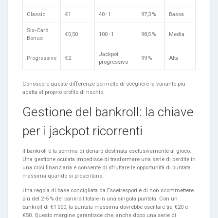
Classic
€1
40 : 1
97,3 %
Bassa
Six‑Card
€0,50
100 : 1
98,5 %
Media
Bonus
Jackpot
Progressive
€2
99 %
Alta
progressivo
Conoscere queste differenze permette di scegliere la variante più
adatta al proprio profilo di rischio.
Gestione del bankroll: la chiave
per i jackpot ricorrenti
Il bankroll è la somma di denaro destinata esclusivamente al gioco.
Una gestione oculata impedisce di trasformare una serie di perdite in
una crisi finanziaria e consente di sfruttare le opportunità di puntata
massima quando si presentano.
Una regola di base consigliata da Essetresport è di non scommettere
più del 2‑5 % del bankroll totale in una singola puntata. Con un
bankroll di €1 000, la puntata massima dovrebbe oscillare tra €20 e
€50. Questo margine garantisce che, anche dopo una serie di