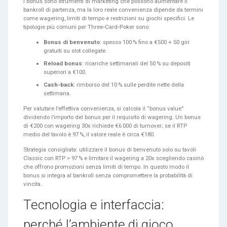
I bonus sono strumenti di marketing che possono aumentare il
bankroll di partenza, ma la loro reale convenienza dipende da termini
come wagering, limiti di tempo e restrizioni su giochi specifici. Le
tipologie più comuni per Three‑Card‑Poker sono:
Bonus di benvenuto
: spesso 100 % fino a €500 + 50 giri
gratuiti su slot collegate.
Reload bonus
: ricariche settimanali del 50 % su depositi
superiori a €100.
Cash‑back
: rimborso del 10 % sulle perdite nette della
settimana.
Per valutare l’effettiva convenienza, si calcola il “bonus value”
dividendo l’importo del bonus per il requisito di wagering. Un bonus
di €200 con wagering 30x richiede €6 000 di turnover; se il RTP
medio del tavolo è 97 %, il valore reale è circa €180.
Strategia consigliata: utilizzare il bonus di benvenuto solo su tavoli
Classic con RTP > 97 % e limitare il wagering a 20x scegliendo casinò
che offrono promozioni senza limiti di tempo. In questo modo il
bonus si integra al bankroll senza compromettere la probabilità di
vincita.
Tecnologia e interfaccia:
perché l’ambiente di gioco