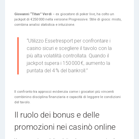
Giovanni “Titan” Verdi
– ex giocatore di poker live, ha colto un
jackpot di €250 000 nella versione Progressive. Stile di gioco: misto,
combina analisi statistica e intuizione.
“Utilizzo Essetresport per confrontare i
casi​no sicuri e scegliere il tavolo con la
più alta volatilità controllata. Quando il
jackpot supera i 150 000 €, aumento la
puntata del 4 % del bankroll.”
Il confronto tra approcci evidenzia come i giocatori più vincenti
combinino disciplina finanziaria e capacità di leggere le condizioni
del tavolo.
Il ruolo dei bonus e delle
promozioni nei casinò online