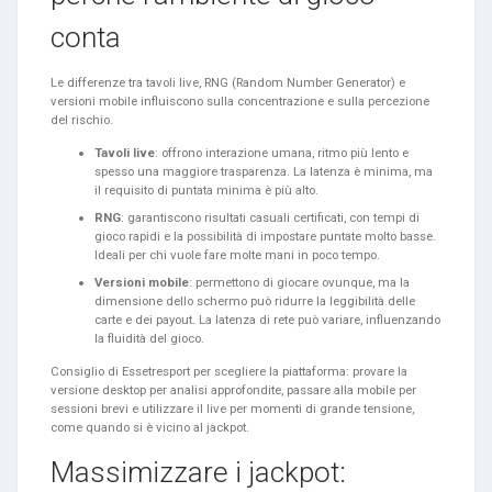
conta
Le differenze tra tavoli live, RNG (Random Number Generator) e
versioni mobile influiscono sulla concentrazione e sulla percezione
del rischio.
Tavoli live
: offrono interazione umana, ritmo più lento e
spesso una maggiore trasparenza. La latenza è minima, ma
il requisito di puntata minima è più alto.
RNG
: garantiscono risultati casuali certificati, con tempi di
gioco rapidi e la possibilità di impostare puntate molto basse.
Ideali per chi vuole fare molte mani in poco tempo.
Versioni mobile
: permettono di giocare ovunque, ma la
dimensione dello schermo può ridurre la leggibilità delle
carte e dei payout. La latenza di rete può variare, influenzando
la fluidità del gioco.
Consiglio di Essetresport per scegliere la piattaforma: provare la
versione desktop per analisi approfondite, passare alla mobile per
sessioni brevi e utilizzare il live per momenti di grande tensione,
come quando si è vicino al jackpot.
Massimizzare i jackpot: