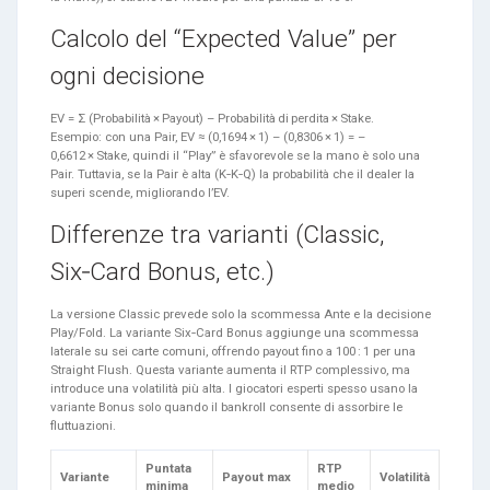
Calcolo del “Expected Value” per
ogni decisione
EV = Σ (Probabilità × Payout) – Probabilità di perdita × Stake.
Esempio: con una Pair, EV ≈ (0,1694 × 1) – (0,8306 × 1) = –
0,6612 × Stake, quindi il “Play” è sfavorevole se la mano è solo una
Pair. Tuttavia, se la Pair è alta (K‑K‑Q) la probabilità che il dealer la
superi scende, migliorando l’EV.
Differenze tra varianti (Classic,
Six‑Card Bonus, etc.)
La versione Classic prevede solo la scommessa Ante e la decisione
Play/Fold. La variante Six‑Card Bonus aggiunge una scommessa
laterale su sei carte comuni, offrendo payout fino a 100 : 1 per una
Straight Flush. Questa variante aumenta il RTP complessivo, ma
introduce una volatilità più alta. I giocatori esperti spesso usano la
variante Bonus solo quando il bankroll consente di assorbire le
fluttuazioni.
Puntata
RTP
Variante
Payout max
Volatilità
minima
medio