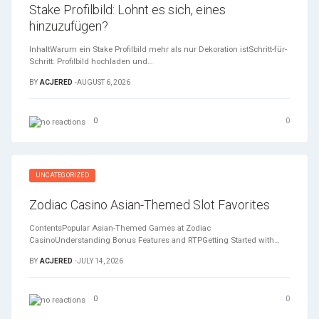
Stake Profilbild: Lohnt es sich, eines
hinzuzufügen?
InhaltWarum ein Stake Profilbild mehr als nur Dekoration istSchritt-für-
Schritt: Profilbild hochladen und…
BY
ACJERED
-
AUGUST 6, 2026
0
0
UNCATEGORIZED
Zodiac Casino Asian-Themed Slot Favorites
ContentsPopular Asian-Themed Games at Zodiac
CasinoUnderstanding Bonus Features and RTPGetting Started with…
BY
ACJERED
-
JULY 14, 2026
0
0