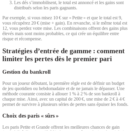
Les dés s’immobilisent, le total est annoncé et les gains sont
distribués selon les paris gagnants.
Par exemple, si vous misez 10 € sur « Petite » et que le total est 9,
vous récupérez 20 € (mise + gain). En revanche, si le même total est
12, vous perdez votre mise. Les combinaisons offrent des gains plus
élevés mais sont moins probables, ce qui crée un équilibre entre
risque et récompense.
Stratégies d’entrée de gamme : comment
limiter les pertes dès le premier pari
Gestion du bankroll
Pour un joueur débutant, la première règle est de définir un budget
de jeu quotidien ou hebdomadaire et de ne jamais le dépasser. Une
méthode courante consiste à allouer 1 % à 2 % de son bankroll à
chaque mise. Ainsi, avec un capital de 200 €, une mise de 2 € à 4 €
permet de survivre à plusieurs séries de pertes sans épuiser les fonds.
Choix des paris « sûrs »
Les paris Petite et Grande offrent les meilleures chances de gain