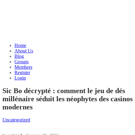
Home
About Us
Blog
Groups
Members
Register
Login
Sic Bo décrypté : comment le jeu de dés
millénaire séduit les néophytes des casinos
modernes
Uncategorized