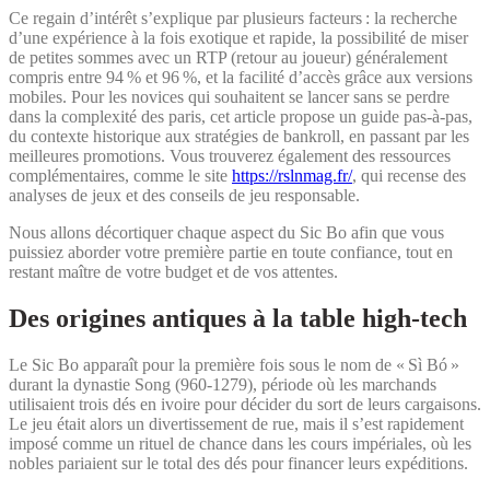
Ce regain d’intérêt s’explique par plusieurs facteurs : la recherche
d’une expérience à la fois exotique et rapide, la possibilité de miser
de petites sommes avec un RTP (retour au joueur) généralement
compris entre 94 % et 96 %, et la facilité d’accès grâce aux versions
mobiles. Pour les novices qui souhaitent se lancer sans se perdre
dans la complexité des paris, cet article propose un guide pas‑à‑pas,
du contexte historique aux stratégies de bankroll, en passant par les
meilleures promotions. Vous trouverez également des ressources
complémentaires, comme le site
https://rslnmag.fr/
, qui recense des
analyses de jeux et des conseils de jeu responsable.
Nous allons décortiquer chaque aspect du Sic Bo afin que vous
puissiez aborder votre première partie en toute confiance, tout en
restant maître de votre budget et de vos attentes.
Des origines antiques à la table high‑tech
Le Sic Bo apparaît pour la première fois sous le nom de « Sì Bó »
durant la dynastie Song (960‑1279), période où les marchands
utilisaient trois dés en ivoire pour décider du sort de leurs cargaisons.
Le jeu était alors un divertissement de rue, mais il s’est rapidement
imposé comme un rituel de chance dans les cours impériales, où les
nobles pariaient sur le total des dés pour financer leurs expéditions.