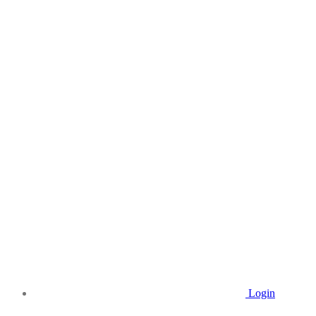
Login