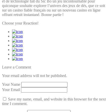
et de technologie fait du Sic Bo un jeu incontournable pour
quiconque souhaite explorer l’univers des jeux de dés, que ce soit
sur un casino fiable français ou sur un nouveau casino en ligne
offrant retrait instantané. Bonne partie !
Choose your
Reaction!
Leave a Comment
Your email address will not be published.
Your Name
Your Email
Save my name, email, and website in this browser for the next
time I comment.