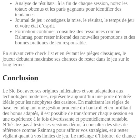
Analyse de résultats : à la fin de chaque session, notez les
totaux obtenus et les paris gagnants pour identifier des
tendances.
Journal de jeu : consignez la mise, le résultat, le temps de jeu
et votre état d’esprit.
Formation continue : consultez des ressources comme
Rslnmag pour rester informé des nouvelles promotions et des
bonnes pratiques de jeu responsable.
En suivant cette check‑list et en évitant les pièges classiques, le
joueur débutant maximise ses chances de rester dans le jeu sur le
long terme.
Conclusion
Le Sic Bo, avec ses origines millénaires et son adaptation aux
technologies modernes, représente aujourd’hui une porte d’entrée
idéale pour les néophytes des casinos. En maîtrisant les règles de
base, en adoptant une gestion prudente du bankroll et en profitant
des bonus adaptés, il est possible de transformer chaque session en
une expérience à la fois divertissante et potentiellement rentable.
N’hésitez pas à tester les versions démo, à consulter des sites de
référence comme Rslnmag pour affiner vos stratégies, et à rester
vigilant quant à vos limites de jeu. Le mélange d’histoire, de chance