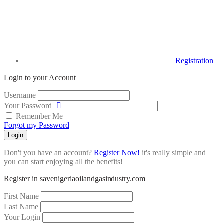
Registration
Login to your Account
Username
Your Password
Remember Me
Forgot my Password
Login
Don't you have an account?
Register Now!
it's really simple and
you can start enjoying all the benefits!
Register in savenigeriaoilandgasindustry.com
First Name
Last Name
Your Login