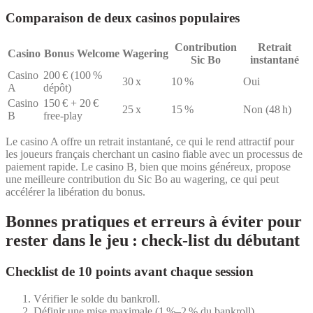
Comparaison de deux casinos populaires
Contribution
Retrait
Casino
Bonus Welcome
Wagering
Sic Bo
instantané
Casino
200 € (100 %
30 x
10 %
Oui
A
dépôt)
Casino
150 € + 20 €
25 x
15 %
Non (48 h)
B
free‑play
Le casino A offre un retrait instantané, ce qui le rend attractif pour
les joueurs français cherchant un casino fiable avec un processus de
paiement rapide. Le casino B, bien que moins généreux, propose
une meilleure contribution du Sic Bo au wagering, ce qui peut
accélérer la libération du bonus.
Bonnes pratiques et erreurs à éviter pour
rester dans le jeu : check‑list du débutant
Checklist de 10 points avant chaque session
Vérifier le solde du bankroll.
Définir une mise maximale (1 %–2 % du bankroll).