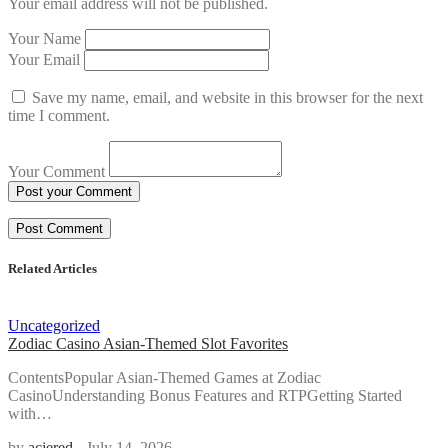
Your email address will not be published.
Your Name
Your Email
Save my name, email, and website in this browser for the next
time I comment.
Your Comment
Post your Comment
Related Articles
Uncategorized
Zodiac Casino Asian-Themed Slot Favorites
ContentsPopular Asian-Themed Games at Zodiac
CasinoUnderstanding Bonus Features and RTPGetting Started
with…
by
acjered
-
July 14, 2026