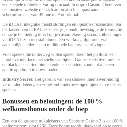
een soepele mobiele ervaring cruciaal. Scoripro Casino 2 heeft een
responsieve website die zich automatisch aanpast aan elk
schermformaat, van iPhone tot Android‑tablet.
De iDEAL‑integratie maakt stortingen en opnames razendsnel. Na
het kiezen van iDEAL selecteer je je bank, bevestig je de transactie
en zie je het bedrag direct op je casinorekening staan. Uitbetalingen
via iDEAL zijn meestal binnen één werkdag afgerond, wat
aanzienlijk sneller is dan traditionele bankoverschrijvingen.
Voor spelers die onderweg willen spelen, biedt het platform een
intuïtieve interface met snelle laadtijden. Games zoals live roulette
en blackjack starten binnen enkele seconden, zonder dat je een
aparte app hoeft te downloaden.
Industry Secret:
Het gebruik van een stabiele internetverbinding
vermindert latency en voorkomt onderbrekingen tijdens live‑dealer
spellen.
Bonussen en beloningen: de 100 %
welkomstbonus onder de loep
Een van de grootste trekpleisters van Scoripro Casino 2 is de 100 %
welkomstbonus tot €250. Deze bonus wordt uitgekeerd op je eerste