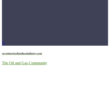
savenigeriaoilandgasindustry.com
The Oil and Gas Community