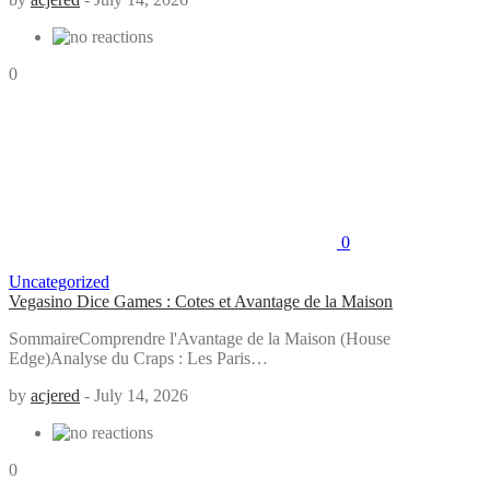
0
0
Uncategorized
Vegasino Dice Games : Cotes et Avantage de la Maison
SommaireComprendre l'Avantage de la Maison (House
Edge)Analyse du Craps : Les Paris…
by
acjered
-
July 14, 2026
0