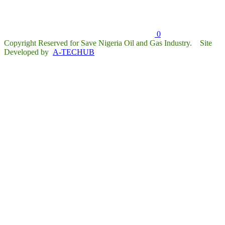
0
Copyright Reserved for Save Nigeria Oil and Gas Industry. Site
Developed by
A-TECHUB