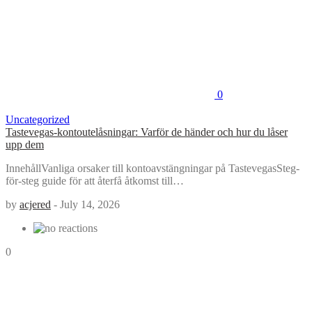
0
Uncategorized
Tastevegas-kontoutelåsningar: Varför de händer och hur du låser
upp dem
InnehållVanliga orsaker till kontoavstängningar på TastevegasSteg-
för-steg guide för att återfå åtkomst till…
by
acjered
-
July 14, 2026
0