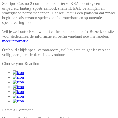
Scoripro Casino 2 combineert een sterke KSA‑licentie, een
uitgebreid fantasy‑sports aanbod, snelle iDEAL‑betalingen en
strategische partnerschappen. Het resultaat is een platform dat zowel
beginners als ervaren spelers een betrouwbare en spannende
speelervaring biedt.
Wil je zelf ontdekken wat dit casino te bieden heeft? Bezoek de site
voor gedetailleerde informatie en begin vandaag nog met spelen:
meer informatie
.
Onthoud altijd: speel verantwoord, stel limieten en geniet van een
veilig, eerlijk en leuk casino‑avontuur.
Choose your
Reaction!
Leave a Comment