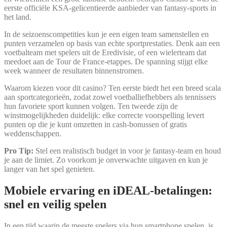
eerste officiële KSA‑gelicentieerde aanbieder van fantasy‑sports in
het land.
In de seizoenscompetities kun je een eigen team samenstellen en
punten verzamelen op basis van echte sportprestaties. Denk aan een
voetbalteam met spelers uit de Eredivisie, of een wielerteam dat
meedoet aan de Tour de France‑etappes. De spanning stijgt elke
week wanneer de resultaten binnenstromen.
Waarom kiezen voor dit casino? Ten eerste biedt het een breed scala
aan sportcategorieën, zodat zowel voetballiefhebbers als tennissers
hun favoriete sport kunnen volgen. Ten tweede zijn de
winstmogelijkheden duidelijk: elke correcte voorspelling levert
punten op die je kunt omzetten in cash‑bonussen of gratis
weddenschappen.
Pro Tip:
Stel een realistisch budget in voor je fantasy‑team en houd
je aan de limiet. Zo voorkom je onverwachte uitgaven en kun je
langer van het spel genieten.
Mobiele ervaring en iDEAL‑betalingen:
snel en veilig spelen
In een tijd waarin de meeste spelers via hun smartphone spelen, is