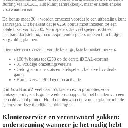
storting via iDEAL. Het klinkt aantrekkelijk, maar er zitten enkele
voorwaarden aan.
De bonus moet 30 × worden omgezet voordat je een uitbetaling kunt
aanvragen. Dit betekent dat je €250 bonus moet inzetten tot een
totale inzet van €7.500. Voor spelers die veel spelen, is dit een
haalbare doelstelling, maar beginnende spelers moeten hun budget
zorgvuldig plannen.
Hieronder een overzicht van de belangrijkste bonuskenmerken:
• 100 % bonus tot €250 op de eerste iDEAL‑storting
• 30‑voudige omzettingsvereiste
• Geldig voor alle slots en tafelspellen, behalve live dealer
games
• Bonus vervalt 30 dagen na activatie
Did You Know?
Veel casino’s bieden extra promoties voor
fantasy‑sports, zoals gratis weddenschappen bij het behalen van een
bepaald aantal punten. Houd de nieuwssectie van het platform in de
gaten voor deze tijdelijke aanbiedingen.
Klantenservice en verantwoord gokken:
ondersteuning wanneer je het nodig hebt