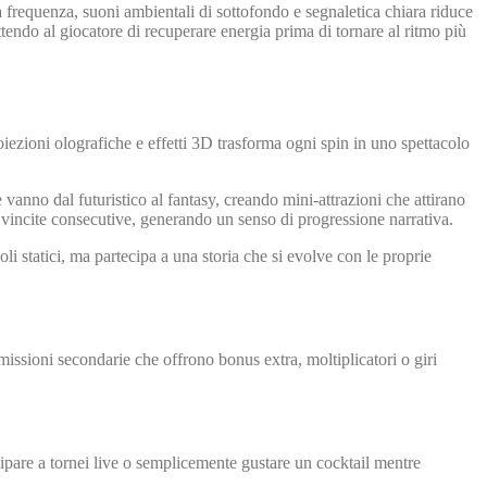
frequenza, suoni ambientali di sottofondo e segnaletica chiara riduce
tendo al giocatore di recuperare energia prima di tornare al ritmo più
roiezioni olografiche e effetti 3D trasforma ogni spin in uno spettacolo
nno dal futuristico al fantasy, creando mini‑attrazioni che attirano
 vincite consecutive, generando un senso di progressione narrativa.
oli statici, ma partecipa a una storia che si evolve con le proprie
ssioni secondarie che offrono bonus extra, moltiplicatori o giri
cipare a tornei live o semplicemente gustare un cocktail mentre