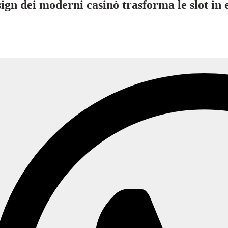
sign dei moderni casinò trasforma le slot in