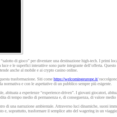
e “salotto di gioco” per diventare una destinazione high‑tech. I primi loc
luce e le superfici interattive sono parte integrante dell’offerta. Questo
estende anche al mobile e ai crypto casino online.
 questa trasformazione. Siti come
https://welcomingeurope.it/
raccolgono 
la normativa e con le aspettative di un pubblico sempre più esigente.
tale, abituata a esperienze “experience‑driven”. I giovani giocatori, abitu
a perdita di tempo medio di permanenza e, di conseguenza, di valore medi
ntro di una narrazione ambientale. Attraverso luci dinamiche, suoni imme
nto e, soprattutto, trasformare il semplice atto del wagering in un viaggio