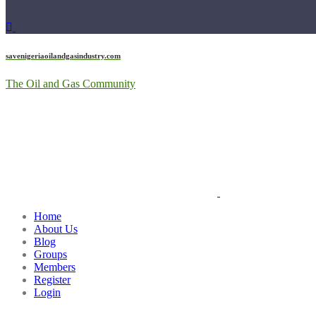
savenigeriaoilandgasindustry.com
The Oil and Gas Community
Home
About Us
Blog
Groups
Members
Register
Login