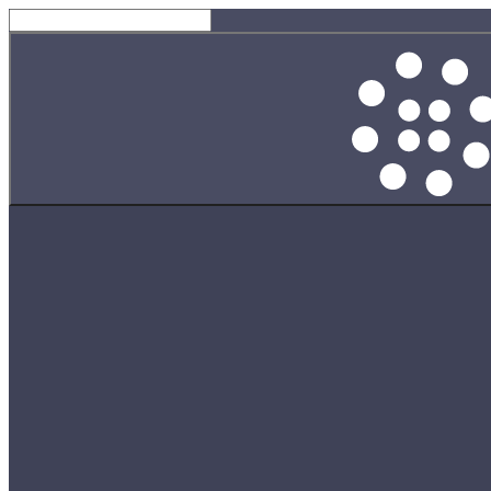
Skip
to
content