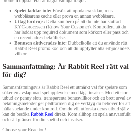
problem uppstå. Här är några vanliga frågor:
Spelet laddar inte:
Försök att uppdatera sidan, rensa
webbläsarens cache eller prova en annan webbläsare.
Uttag fördröjs:
Detta kan bero på att du inte har slutfört
KYC-processen (Know Your Customer). Kontrollera att du
har laddat upp required dokument som körkort eller pass och
en recent adressbekräftelse.
Bonusen aktiverades inte:
Dubbelkolla att du använde rätt
Rabbit Reel promo kod och att du uppfyller alla erbjudandets
villkor.
Sammanfattning: Är Rabbit Reel rätt val
för dig?
Sammanfattningsvis är Rabbit Reel ett utmärkt val för spelare som
söker en avslappnad spelupplevelse med låga insatser. Med ett stort
utbud av penny slots, transparenta bonusvillkor och ett brett urval av
betalningsmetoder ger plattformen dig de verktyg du behöver för att
hålla spelande under kontroll. Om du vill utforska deras utbud själv
kan du besöka
Rabbit Reel
direkt. Kom allihop att spela ansvarsfullt
och sätt gränser för din speltid och insatser.
Choose your
Reaction!