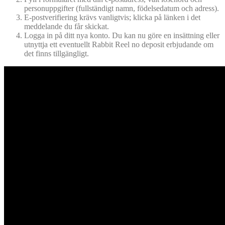
personuppgifter (fullständigt namn, födelsedatum och adress).
E-postverifiering krävs vanligtvis; klicka på länken i det
meddelande du får skickat.
Logga in på ditt nya konto. Du kan nu göre en insättning eller
utnyttja ett eventuellt Rabbit Reel no deposit erbjudande om
det finns tillgängligt.