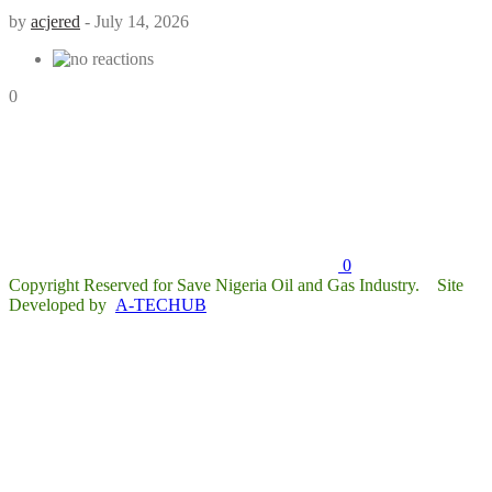
by
acjered
-
July 14, 2026
0
0
Copyright Reserved for Save Nigeria Oil and Gas Industry. Site
Developed by
A-TECHUB