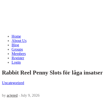
Home
About Us
Blog
Groups
Members
Register
Login
Rabbit Reel Penny Slots för låga insatser
Uncategorized
by
acjered
-
July 9, 2026