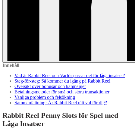
Innehåll
Vad är Rabbit Reel och Varför passar det för låga insatser?
Steg-för-steg: Så kommer du igång på Rabbit Reel
Översikt över bonusar och kampanjer
Betalningsmetoder för små och stora transaktioner
Vanliga problem och felsökning
Sammanfattning: Är Rabbit Reel rätt val för dig?
Rabbit Reel Penny Slots för Spel med
Låga Insatser