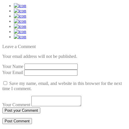
Leave a Comment
Your email address will not be published.
Your Name
Your Email
Save my name, email, and website in this browser for the next
time I comment.
Your Comment
Post your Comment