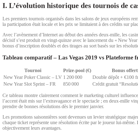
I. L’évolution historique des tournois de 
Les premiers tournois organisés dans les salons de jeux européens rem
la participation était locale et les prix se limitaient à des crédits sur p
Avec l’avènement d’Internet au début des années deux‑mille, les casino
décisif s’est produit en vingt‑quinze avec le lancement du « New Yea
bonus d’inscription doublés et des tirages au sort basés sur les résol
Tableau comparatif – Las Vegas 2019 vs Plateforme f
Tournoi
Prize‑pool (€)
Bonus offert
New Year Poker Classic – LV
1 200 000
Double dépôt + €100 fr
New Year Slot Sprint – FR
850 000
Crédit gratuit “Resolut
Ce tableau montre clairement comment le marketing culturel influence
l’accent était mis sur l’extravagance et le spectacle ; en deux‑mille vi
prendre de bonnes résolutions dès le premier janvier.
Les promotions saisonnières sont devenues un levier stratégique majeur 
chaque ticket représente une résolution écrite par le joueur lui‑mêm
objectivement leurs avantages.