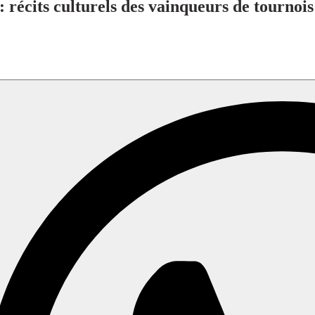
 récits culturels des vainqueurs de tournoi