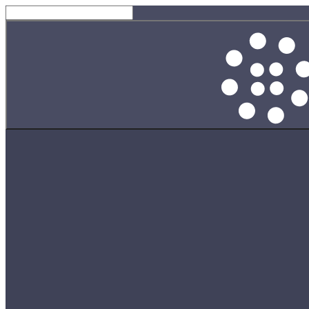
Skip
to
content