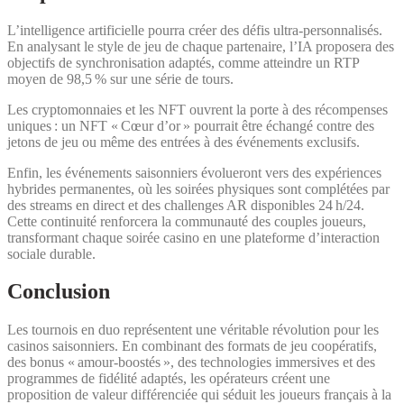
L’intelligence artificielle pourra créer des défis ultra‑personnalisés.
En analysant le style de jeu de chaque partenaire, l’IA proposera des
objectifs de synchronisation adaptés, comme atteindre un RTP
moyen de 98,5 % sur une série de tours.
Les cryptomonnaies et les NFT ouvrent la porte à des récompenses
uniques : un NFT « Cœur d’or » pourrait être échangé contre des
jetons de jeu ou même des entrées à des événements exclusifs.
Enfin, les événements saisonniers évolueront vers des expériences
hybrides permanentes, où les soirées physiques sont complétées par
des streams en direct et des challenges AR disponibles 24 h/24.
Cette continuité renforcera la communauté des couples joueurs,
transformant chaque soirée casino en une plateforme d’interaction
sociale durable.
Conclusion
Les tournois en duo représentent une véritable révolution pour les
casinos saisonniers. En combinant des formats de jeu coopératifs,
des bonus « amour‑boostés », des technologies immersives et des
programmes de fidélité adaptés, les opérateurs créent une
proposition de valeur différenciée qui séduit les joueurs français à la