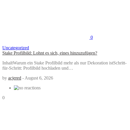
0
Uncategorized
Stake Profilbild: Lohnt es sich, eines hinzuzufügen?
InhaltWarum ein Stake Profilbild mehr als nur Dekoration istSchritt-
für-Schritt: Profilbild hochladen und…
by
acjered
-
August 6, 2026
0