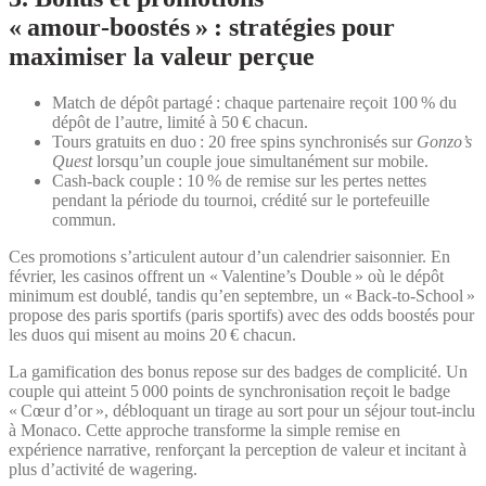
« amour‑boostés » : stratégies pour
maximiser la valeur perçue
Match de dépôt partagé : chaque partenaire reçoit 100 % du
dépôt de l’autre, limité à 50 € chacun.
Tours gratuits en duo : 20 free spins synchronisés sur
Gonzo’s
Quest
lorsqu’un couple joue simultanément sur mobile.
Cash‑back couple : 10 % de remise sur les pertes nettes
pendant la période du tournoi, crédité sur le portefeuille
commun.
Ces promotions s’articulent autour d’un calendrier saisonnier. En
février, les casinos offrent un « Valentine’s Double » où le dépôt
minimum est doublé, tandis qu’en septembre, un « Back‑to‑School »
propose des paris sportifs (paris sportifs) avec des odds boostés pour
les duos qui misent au moins 20 € chacun.
La gamification des bonus repose sur des badges de complicité. Un
couple qui atteint 5 000 points de synchronisation reçoit le badge
« Cœur d’or », débloquant un tirage au sort pour un séjour tout‑inclu
à Monaco. Cette approche transforme la simple remise en
expérience narrative, renforçant la perception de valeur et incitant à
plus d’activité de wagering.