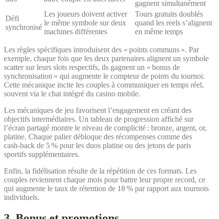
gagnent simultanément
Les joueurs doivent activer
Tours gratuits doublés
Défi
le même symbole sur deux
quand les reels s’alignent
synchronisé
machines différentes
en même temps
Les règles spécifiques introduisent des « points communs ». Par
exemple, chaque fois que les deux partenaires alignent un symbole
scatter sur leurs slots respectifs, ils gagnent un « bonus de
synchronisation » qui augmente le compteur de points du tournoi.
Cette mécanique incite les couples à communiquer en temps réel,
souvent via le chat intégré du casino mobile.
Les mécaniques de jeu favorisent l’engagement en créant des
objectifs intermédiaires. Un tableau de progression affiché sur
l’écran partagé montre le niveau de complicité : bronze, argent, or,
platine. Chaque palier débloque des récompenses comme des
cash‑back de 5 % pour les duos platine ou des jetons de paris
sportifs supplémentaires.
Enfin, la fidélisation résulte de la répétition de ces formats. Les
couples reviennent chaque mois pour battre leur propre record, ce
qui augmente le taux de rétention de 18 % par rapport aux tournois
individuels.
3. Bonus et promotions