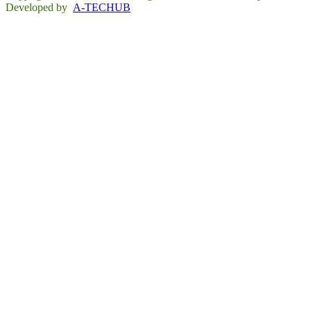
Developed by
A-TECHUB