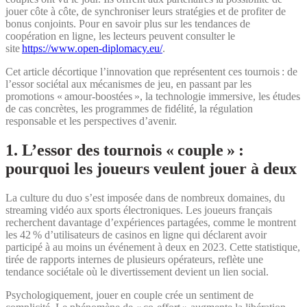
jouer côte à côte, de synchroniser leurs stratégies et de profiter de
bonus conjoints. Pour en savoir plus sur les tendances de
coopération en ligne, les lecteurs peuvent consulter le
site
https://www.open-diplomacy.eu/
.
Cet article décortique l’innovation que représentent ces tournois : de
l’essor sociétal aux mécanismes de jeu, en passant par les
promotions « amour‑boostées », la technologie immersive, les études
de cas concrètes, les programmes de fidélité, la régulation
responsable et les perspectives d’avenir.
1. L’essor des tournois « couple » :
pourquoi les joueurs veulent jouer à deux
La culture du duo s’est imposée dans de nombreux domaines, du
streaming vidéo aux sports électroniques. Les joueurs français
recherchent davantage d’expériences partagées, comme le montrent
les 42 % d’utilisateurs de casinos en ligne qui déclarent avoir
participé à au moins un événement à deux en 2023. Cette statistique,
tirée de rapports internes de plusieurs opérateurs, reflète une
tendance sociétale où le divertissement devient un lien social.
Psychologiquement, jouer en couple crée un sentiment de