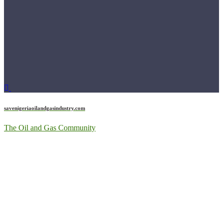
savenigeriaoilandgasindustry.com
The Oil and Gas Community