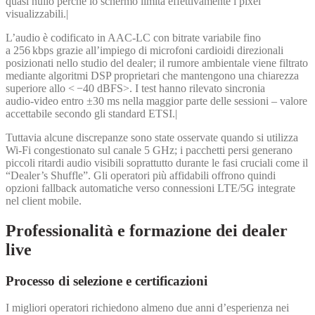
quasi nullo perché lo schermo limita effettivamente i pixel
visualizzabili.|
L’audio è codificato in AAC‑LC con bitrate variabile fino
a 256 kbps grazie all’impiego di microfoni cardioidi direzionali
posizionati nello studio del dealer; il rumore ambientale viene filtrato
mediante algoritmi DSP proprietari che mantengono una chiarezza
superiore allo < −40 dBFS>. I test hanno rilevato sincronia
audio‑video entro ±30 ms nella maggior parte delle sessioni – valore
accettabile secondo gli standard ETSI.|
Tuttavia alcune discrepanze sono state osservate quando si utilizza
Wi‑Fi congestionato sul canale 5 GHz; i pacchetti persi generano
piccoli ritardi audio visibili soprattutto durante le fasi cruciali come il
“Dealer’s Shuffle”. Gli operatori più affidabili offrono quindi
opzioni fallback automatiche verso connessioni LTE/5G integrate
nel client mobile.
Professionalità e formazione dei dealer
live
Processo di selezione e certificazioni
I migliori operatori richiedono almeno due anni d’esperienza nei