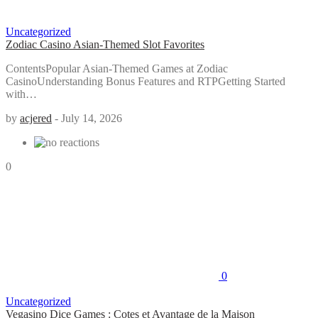
Uncategorized
Zodiac Casino Asian-Themed Slot Favorites
ContentsPopular Asian-Themed Games at Zodiac
CasinoUnderstanding Bonus Features and RTPGetting Started
with…
by
acjered
-
July 14, 2026
0
0
Uncategorized
Vegasino Dice Games : Cotes et Avantage de la Maison