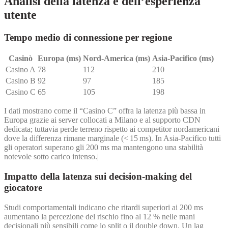
Analisi della latenza e dell’esperienza
utente
Tempo medio di connessione per regione
Casinò
Europa (ms)
Nord‑America (ms)
Asia‑Pacifico (ms)
Casino A
78
112
210
Casino B
92
97
185
Casino C
65
105
198
I dati mostrano come il “Casino C” offra la latenza più bassa in
Europa grazie ai server collocati a Milano e al supporto CDN
dedicata; tuttavia perde terreno rispetto ai competitor nordamericani
dove la differenza rimane marginale (< 15 ms). In Asia‑Pacifico tutti
gli operatori superano gli 200 ms ma mantengono una stabilità
notevole sotto carico intenso.|
Impatto della latenza sui decision‑making del
giocatore
Studi comportamentali indicano che ritardi superiori ai 200 ms
aumentano la percezione del rischio fino al 12 % nelle mani
decisionali più sensibili come lo split o il double down. Un lag