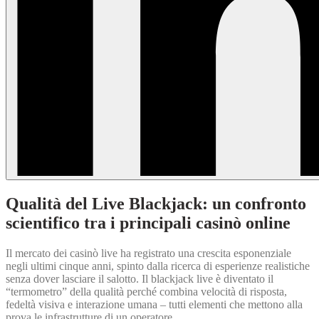
Qualità del Live Blackjack: un confronto
scientifico tra i principali casinò online
Il mercato dei casinò live ha registrato una crescita esponenziale
negli ultimi cinque anni, spinto dalla ricerca di esperienze realistiche
senza dover lasciare il salotto. Il blackjack live è diventato il
“termometro” della qualità perché combina velocità di risposta,
fedeltà visiva e interazione umana – tutti elementi che mettono alla
prova le infrastrutture di un operatore.