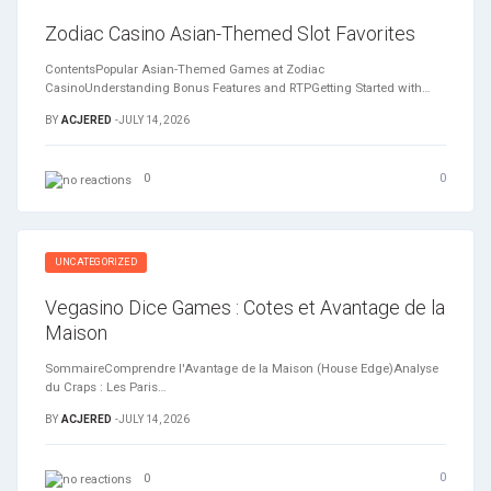
Zodiac Casino Asian-Themed Slot Favorites
ContentsPopular Asian-Themed Games at Zodiac
CasinoUnderstanding Bonus Features and RTPGetting Started with…
BY
ACJERED
-
JULY 14, 2026
0
0
UNCATEGORIZED
Vegasino Dice Games : Cotes et Avantage de la
Maison
SommaireComprendre l'Avantage de la Maison (House Edge)Analyse
du Craps : Les Paris…
BY
ACJERED
-
JULY 14, 2026
0
0