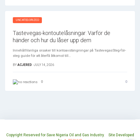
UNCATEGORIZED
Tastevegas-kontoutelåsningar: Varför de
händer och hur du låser upp dem
InnehållVanliga orsaker till kontoavstängningar på TastevegasSteg-för-
steg guide för att återfå åtkomst till…
BY
ACJERED
-
JULY 14, 2026
0
0
Copyright Reserved for Save Nigeria Oil and Gas Industry. Site Developed