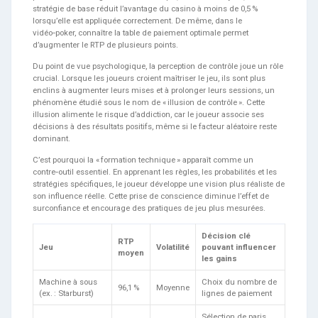
stratégie de base réduit l’avantage du casino à moins de 0,5 %
lorsqu’elle est appliquée correctement. De même, dans le
vidéo‑poker, connaître la table de paiement optimale permet
d’augmenter le RTP de plusieurs points.
Du point de vue psychologique, la perception de contrôle joue un rôle
crucial. Lorsque les joueurs croient maîtriser le jeu, ils sont plus
enclins à augmenter leurs mises et à prolonger leurs sessions, un
phénomène étudié sous le nom de « illusion de contrôle ». Cette
illusion alimente le risque d’addiction, car le joueur associe ses
décisions à des résultats positifs, même si le facteur aléatoire reste
dominant.
C’est pourquoi la « formation technique » apparaît comme un
contre‑outil essentiel. En apprenant les règles, les probabilités et les
stratégies spécifiques, le joueur développe une vision plus réaliste de
son influence réelle. Cette prise de conscience diminue l’effet de
surconfiance et encourage des pratiques de jeu plus mesurées.
Décision clé
RTP
Jeu
Volatilité
pouvant influencer
moyen
les gains
Machine à sous
Choix du nombre de
96,1 %
Moyenne
(ex. : Starburst)
lignes de paiement
Sélection de paris