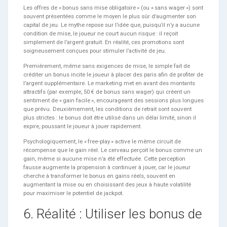
Les offres de « bonus sans mise obligatoire » (ou « sans wager ») sont
souvent présentées comme le moyen le plus sûr d’augmenter son
capital de jeu. Le mythe repose sur l’idée que, puisqu’il n’y a aucune
condition de mise, le joueur ne court aucun risque : il reçoit
simplement de l’argent gratuit. En réalité, ces promotions sont
soigneusement conçues pour stimuler l’activité de jeu.
Premièrement, même sans exigences de mise, le simple fait de
créditer un bonus incite le joueur à placer des paris afin de profiter de
l’argent supplémentaire. Le marketing met en avant des montants
attractifs (par exemple, 50 € de bonus sans wager) qui créent un
sentiment de « gain facile », encourageant des sessions plus longues
que prévu. Deuxièmement, les conditions de retrait sont souvent
plus strictes : le bonus doit être utilisé dans un délai limité, sinon il
expire, poussant le joueur à jouer rapidement.
Psychologiquement, le « free‑play » active le même circuit de
récompense que le gain réel. Le cerveau perçoit le bonus comme un
gain, même si aucune mise n’a été effectuée. Cette perception
fausse augmente la propension à continuer à jouer, car le joueur
cherche à transformer le bonus en gains réels, souvent en
augmentant la mise ou en choisissant des jeux à haute volatilité
pour maximiser le potentiel de jackpot.
6. Réalité : Utiliser les bonus de