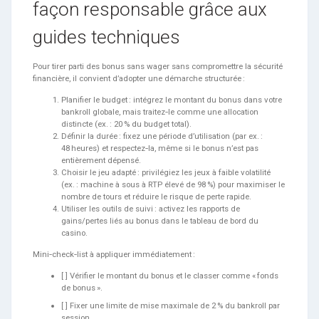
façon responsable grâce aux
guides techniques
Pour tirer parti des bonus sans wager sans compromettre la sécurité
financière, il convient d’adopter une démarche structurée :
Planifier le budget : intégrez le montant du bonus dans votre
bankroll globale, mais traitez‑le comme une allocation
distincte (ex. : 20 % du budget total).
Définir la durée : fixez une période d’utilisation (par ex. :
48 heures) et respectez‑la, même si le bonus n’est pas
entièrement dépensé.
Choisir le jeu adapté : privilégiez les jeux à faible volatilité
(ex. : machine à sous à RTP élevé de 98 %) pour maximiser le
nombre de tours et réduire le risque de perte rapide.
Utiliser les outils de suivi : activez les rapports de
gains/pertes liés au bonus dans le tableau de bord du
casino.
Mini‑check‑list à appliquer immédiatement :
[ ] Vérifier le montant du bonus et le classer comme « fonds
de bonus ».
[ ] Fixer une limite de mise maximale de 2 % du bankroll par
session.