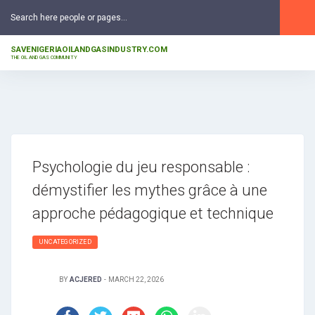
Skip
to
content
SAVENIGERIAOILANDGASINDUSTRY.COM
THE OIL AND GAS COMMUNITY
Psychologie du jeu responsable :
démystifier les mythes grâce à une
approche pédagogique et technique
UNCATEGORIZED
BY
ACJERED
-
MARCH 22, 2026