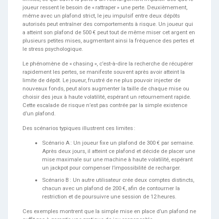
joueur ressent le besoin de « rattraper » une perte. Deuxièmement,
même avec un plafond strict, le jeu impulsif entre deux dépôts
autorisés peut entraîner des comportements à risque. Un joueur qui
a atteint son plafond de 500 € peut tout de même miser cet argent en
plusieurs petites mises, augmentant ainsi la fréquence des pertes et
le stress psychologique.
Le phénomène de « chasing », c’est‑à‑dire la recherche de récupérer
rapidement les pertes, se manifeste souvent après avoir atteint la
limite de dépôt. Le joueur, frustré de ne plus pouvoir injecter de
nouveaux fonds, peut alors augmenter la taille de chaque mise ou
choisir des jeux à haute volatilité, espérant un retournement rapide.
Cette escalade de risque n’est pas contrée par la simple existence
d’un plafond.
Des scénarios typiques illustrent ces limites :
Scénario A : Un joueur fixe un plafond de 300 € par semaine.
Après deux jours, il atteint ce plafond et décide de placer une
mise maximale sur une machine à haute volatilité, espérant
un jackpot pour compenser l’impossibilité de recharger.
Scénario B : Un autre utilisateur crée deux comptes distincts,
chacun avec un plafond de 200 €, afin de contourner la
restriction et de poursuivre une session de 12 heures.
Ces exemples montrent que la simple mise en place d’un plafond ne