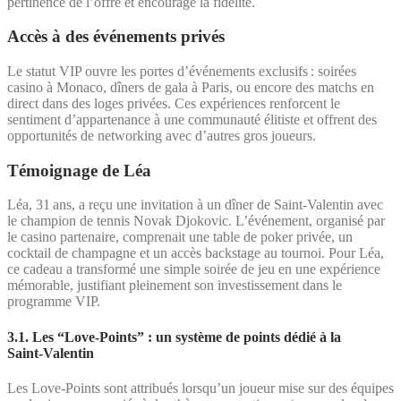
pertinence de l’offre et encourage la fidélité.
Accès à des événements privés
Le statut VIP ouvre les portes d’événements exclusifs : soirées
casino à Monaco, dîners de gala à Paris, ou encore des matchs en
direct dans des loges privées. Ces expériences renforcent le
sentiment d’appartenance à une communauté élitiste et offrent des
opportunités de networking avec d’autres gros joueurs.
Témoignage de Léa
Léa, 31 ans, a reçu une invitation à un dîner de Saint‑Valentin avec
le champion de tennis Novak Djokovic. L’événement, organisé par
le casino partenaire, comprenait une table de poker privée, un
cocktail de champagne et un accès backstage au tournoi. Pour Léa,
ce cadeau a transformé une simple soirée de jeu en une expérience
mémorable, justifiant pleinement son investissement dans le
programme VIP.
3.1. Les “Love‑Points” : un système de points dédié à la
Saint‑Valentin
Les Love‑Points sont attribués lorsqu’un joueur mise sur des équipes