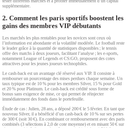
tester différents marchés et à profiter immédiatement d’un capital
supplémentaire.
2. Comment les paris sportifs boostent les
gains des membres VIP débutants
Les marchés les plus rentables pour les novices sont ceux où
l’information est abondante et la volatilité modérée. Le football reste
le leader grâce à la quantité de statistiques disponibles ; le tennis
offre des matchs à deux joueurs, facilitant l’analyse ; les e‑sports,
notamment League of Legends et CS:GO, proposent des cotes
attractives pour les jeunes joueurs technophiles.
Le cash‑back est un avantage clé réservé aux VIP. Il consiste à
rembourser un pourcentage des mises perdues chaque semaine. Un
taux typique est de 10 % pour les membres Silver, 15 % pour Gold
et 20 % pour Platinum. Le cash‑back est crédité sous forme de
bonus sans exigence de mise, ce qui permet de réinjecter
immédiatement des fonds dans le portefeuille.
Étude de cas : Julien, 28 ans, a déposé 200 € le 5 février. En tant que
nouveau Silver, il a bénéficié d’un cash‑back de 10 % sur ses pertes
de 300 € (soit 30 €). En combinant ce remboursement avec des paris
combinés (3 sélections à 2,0 de cote moyenne) et en misant 50 € sur