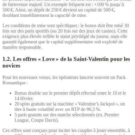
de bienvenue majoré. Un exemple fréquent est : +100 % jusqu’à
500 €. Ainsi, un dépôt de 250 € devient un capital de 500 €,
doublant immédiatement la capacité de mise.
Les conditions de mise sont spécifiques : le bonus doit être misé 30
fois sur des paris sportifs (ou 20 fois sur des jeux de casino). Cette
exigence plus élevée reflète le statut privilégié du joueur, mais elle
garantit également que le capital supplémentaire soit exploité de
manière responsable.
1.2. Les offres « Love » de la Saint‑Valentin pour les
novices
Pour les nouveaux venus, les opérateurs lancent souvent un Pack
Romantique :
Bonus double sur le premier dépôt effectué entre le 10 et le
14 février.
20 spins gratuits sur la machine « Valentine’s Jackpot », un
titre à haute volatilité avec un RTP de 96,5 %.
5 paris gratuits sur des matchs sélectionnés (ex. Premier
League, Coupe Davis).
Ces offres sont conçues pour inciter les couples à jouer ensemble, à