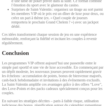
d’une table de poker privée dans la suite. Ce format combine
l’émotion du sport avec le glamour du casino.
Surprises de Saint‑Valentin : organisez un tirage au sort parmi
les membres VIP où le prix est un dîner de luxe pour deux, ou
créez un pari à thème (ex. « Quel couple de joueurs
remportera le prochain Grand Chelem ? ») avec un jackpot
dédié.
Ces idées transforment chaque session de jeu en une expérience
mémorable, renforçant la fidélité et incitant les couples à revenir
régulièrement.
Conclusion
Les programmes VIP offrent aujourd’hui une passerelle entre le
simple pari sportif et une vie de luxe accessible. En commençant par
un dépôt modeste, les nouveaux joueurs peuvent rapidement gravir
les échelons : accumulation de points, bonus de bienvenue majorés,
cash‑back hebdomadaire et invitations à des événements exclusifs.
La Saint‑Valentin amplifie ces avantages grâce à des offres “Love”,
des Love‑Points et des packs cadeaux spécialement conçus pour les
couples.
En suivant les stratégies décrites – paris à faible risque, utilisation
judicieuse des bonus, planification autour du calendrier romantique