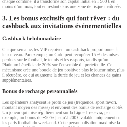
chaque combiné, il a transformé son capital initial en 1 500 € en
moins d’un mois, tout en restant dans une zone de risque maîtrisée.
3. Les bonus exclusifs qui font rêver : du
cashback aux invitations événementielles
Cashback hebdomadaire
Chaque semaine, les VIP reçoivent un cash‑back proportionnel à
leur niveau. Par exemple, un Gold peut récupérer 15 % des mises
perdues sur le football, le tennis et les e‑sports, tandis qu’un
Platinum bénéficie de 20 % sur l’ensemble du portefeuille. Ce
mécanisme crée une boucle de jeu positive : plus le joueur mise, plus
il récupère, ce qui augmente la durée de jeu et les chances de gains
supplémentaires.
Bonus de recharge personnalisés
Les opérateurs analysent le profil de jeu (fréquence, sport favori,
montant moyen des mises) et envoient des bonus de recharge ciblés.
Un joueur qui mise régulièrement sur la Ligue 1 recevra, par
exemple, un bonus de +50 % jusqu’à 200 € valable uniquement sur
les paris football du week‑end. Cette personnalisation maximise la