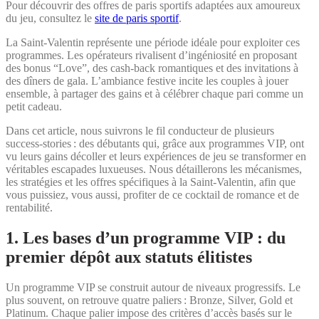
Pour découvrir des offres de paris sportifs adaptées aux amoureux
du jeu, consultez le
site de paris sportif
.
La Saint‑Valentin représente une période idéale pour exploiter ces
programmes. Les opérateurs rivalisent d’ingéniosité en proposant
des bonus “Love”, des cash‑back romantiques et des invitations à
des dîners de gala. L’ambiance festive incite les couples à jouer
ensemble, à partager des gains et à célébrer chaque pari comme un
petit cadeau.
Dans cet article, nous suivrons le fil conducteur de plusieurs
success‑stories : des débutants qui, grâce aux programmes VIP, ont
vu leurs gains décoller et leurs expériences de jeu se transformer en
véritables escapades luxueuses. Nous détaillerons les mécanismes,
les stratégies et les offres spécifiques à la Saint‑Valentin, afin que
vous puissiez, vous aussi, profiter de ce cocktail de romance et de
rentabilité.
1. Les bases d’un programme VIP : du
premier dépôt aux statuts élitistes
Un programme VIP se construit autour de niveaux progressifs. Le
plus souvent, on retrouve quatre paliers : Bronze, Silver, Gold et
Platinum. Chaque palier impose des critères d’accès basés sur le