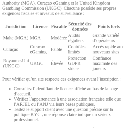
Authority (MGA), Curaçao eGaming et la United Kingdom
Gambling Commission (UKGC). Chacune possède ses propres
exigences fiscales et niveaux de surveillance :
Sécurité des
Juridiction
Licence
Fiscalité
Points forts
données
Audits
Grande variété
Malte (MGA)
MGA
Modérée
réguliers
d’opérateurs
Curacao
Contrôles
Accès rapide aux
Curaçao
Faible
eGaming
limités
nouveaux sites
Protection
Confiance
Royaume‑Uni
UKGC
Élevée
GDPR
maximale des
(UKGC)
stricte
joueurs
Pour vérifier qu’un site respecte ces exigences avant l’inscription :
Consultez l’identifiant de licence affiché au bas de la page
d’accueil.
Vérifiez l’appartenance à une association française telle que
l’ARJEL ou l’ANJ via leurs bases publiques.
Testez le support client avec une question précise sur la
politique KYC ; une réponse claire indique un sérieux
professionnel.