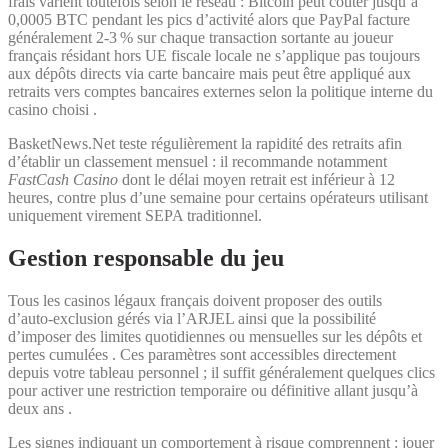
frais varient toutefois selon le réseau : Bitcoin peut coûter jusqu’à
0,0005 BTC pendant les pics d’activité alors que PayPal facture
généralement 2‑3 % sur chaque transaction sortante au joueur
français résidant hors UE fiscale locale ne s’applique pas toujours
aux dépôts directs via carte bancaire mais peut être appliqué aux
retraits vers comptes bancaires externes selon la politique interne du
casino choisi .
BasketNews.Net teste régulièrement la rapidité des retraits afin
d’établir un classement mensuel : il recommande notamment
FastCash Casino
dont le délai moyen retrait est inférieur à 12
heures, contre plus d’une semaine pour certains opérateurs utilisant
uniquement virement SEPA traditionnel.
Gestion responsable du jeu
Tous les casinos légaux français doivent proposer des outils
d’auto‑exclusion gérés via l’ARJEL ainsi que la possibilité
d’imposer des limites quotidiennes ou mensuelles sur les dépôts et
pertes cumulées . Ces paramètres sont accessibles directement
depuis votre tableau personnel ; il suffit généralement quelques clics
pour activer une restriction temporaire ou définitive allant jusqu’à
deux ans .
Les signes indiquant un comportement à risque comprennent : jouer