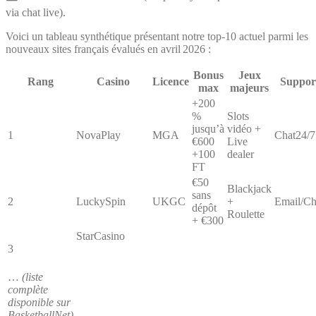
via chat live).
Voici un tableau synthétique présentant notre top‑10 actuel parmi les
nouveaux sites français évalués en avril 2026 :
Bonus
Jeux
Rang
Casino
Licence
Suppor
max
majeurs
+200
%
Slots
jusqu’à
vidéo +
1
NovaPlay
MGA
Chat24/7
€600
Live
+100
dealer
FT
€50
Blackjack
sans
2
LuckySpin
UKGC
+
Email/Ch
dépôt
Roulette
+ €300
StarCasino
3
…
(liste
complète
disponible sur
BasketballNet)