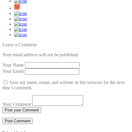
Leave a Comment
Your email address will not be published.
Your Name
Your Email
Save my name, email, and website in this browser for the next
time I comment.
Your Comment
Post your Comment