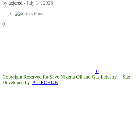
by
acjered
-
July 14, 2026
0
0
Copyright Reserved for Save Nigeria Oil and Gas Industry. Site
Developed by
A-TECHUB