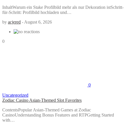
InhaltWarum ein Stake Profilbild mehr als nur Dekoration istSchritt-
für-Schritt: Profilbild hochladen und…
by
acjered
-
August 6, 2026
0
0
Uncategorized
Zodiac Casino Asian-Themed Slot Favorites
ContentsPopular Asian-Themed Games at Zodiac
CasinoUnderstanding Bonus Features and RTPGetting Started
with…