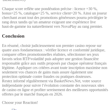
Chaque score reflète une pondération précise : licence =30 %,
bonus=25 %, catalogue=25 %, service client=20 %. Ainsi un joueur
cherchant avant tout des promotions généreuses pourra privilégier le
rang deux tandis qu’un amateur exigeant une expérience live
haut‑de‑gamme ira naturellement vers NovaPlay au rang premier.
Conclusion
En résumé, choisir judicieusement son premier casino repose sur
quatre axes fondamentaux : vérifier licence et conformité juridique,
comparer offres promotionnelles réalistes, sélectionner ses jeux
favoris selon RTP/volatilité puis adopter une gestion financière
responsable grâce aux outils proposés par chaque opérateur français
légitime. Appliquer ces critères avant toute inscription maximise non
seulement vos chances de gains mais assure également une
protection optimale contre fraudes ou pratiques douteuses.
Restez informé régulièrement via BasketNews.Net, votre source
indépendante pour suivre l’évolution constante des nouveaux sites
de casino en ligne et profiter sereinement des meilleures opportunités
offertes par le marché français en 2026.
Choose your
Reaction!