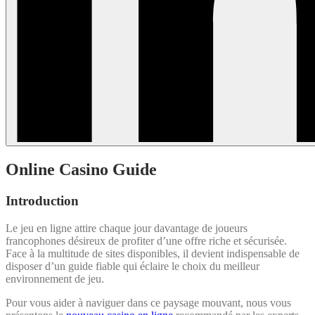
Online Casino Guide
Introduction
Le jeu en ligne attire chaque jour davantage de joueurs
francophones désireux de profiter d’une offre riche et sécurisée.
Face à la multitude de sites disponibles, il devient indispensable de
disposer d’un guide fiable qui éclaire le choix du meilleur
environnement de jeu.
Pour vous aider à naviguer dans ce paysage mouvant, nous vous