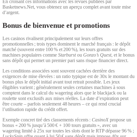
En croisant ces informations avec les revues publiées par
Basketnews.Net, vous obtenez un aperçu complet avant toute mise
d’argent.
Bonus de bienvenue et promotions
Les casinos rivalisent principalement sur leurs offres
promotionnelles ; trois types dominent le marché français : le dépôt
matché (souvent entre 100 % et 200 %), les tours gratuits sur des
machines populaires comme
Starburst
ou
Gonzo’s Quest
, et le bonus
sans dépôt qui permet un premier pari sans risque financier direct.
Les conditions associées sont souvent cachées derrière des
exigences de mise élevées : un ratio typique est de 30x le montant du
bonus plus le dépôt initial avant tout retrait possible. Les jeux
éligibles varient ; généralement seules certaines machines à sous
comptent dans le calcul du wagering alors que le blackjack ou la
roulette sont exclusifs aux mises réelles. La date d’expiration peut
être courte – parfois seulement 48 heures – ce qui rend crucial
l’utilisation rapide du crédit offert.
Exemple concret tiré des classements récents :
CasinoX
propose un
bonus « 200 % jusqu’à 500 € + 100 tours gratuits », avec un
wagering limité à 25x sur toutes les slots dont le RTP dépasse 96 % ;
LuckySpin
offre quant à lui 50 € sans dépôt mais impose 40x sur