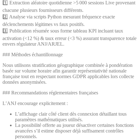
1️⃣ Extraction aléatoire quotidienne >5 000 sessions Live provenant
chacune plusieurs fournisseurs différents.
2️⃣ Analyse via scripts Python mesurant fréquence exacte
déclenchements légitimes vs faux positifs.
3️⃣ Publication résumée sous forme tableau KPI incluant taux
activation (<12 %) & taux erreur (<3 %) assurant transparence totale
envers régulateur ANJ/ARJEL.
### Méthodes échantillonnage
Nous utilisons stratification géographique combinée à pondération
basée sur volume horaire afin garantir représentativité nationale
française tout en respectant normes GDPR applicables lors collecte
données anonymisées.
### Recommandations réglementaires françaises
L’ANJ encourage explicitement :
L’affichage clair côté client dès connexion détaillant tous
paramètres mathématiques utilisés.
La possibilité offerte au joueur désactiver certaines fonctions
avancées s’il estime disposer déjà suffisament contrôles
personnels.