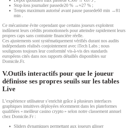
Dépôt quotidien max passe​de €500 → €675 ;
Stop‑loss journalier passe​de20 % →≈27 % ;
Temps maximum autorisé avant pause passe​de60 min →81
min .
Ce mécanisme évite cependant que certains joueurs exploitent
indûment leurs crédits promotionnels pour atteindre rapidement leurs
propres caps sans contrainte financière réelle.
Ces ajustements sont systématiquement vérifiés durant nos audits
indépendants réalisés conjointement avec iTech Labs ; nous
soulignons toujours leur conformité vis-à-vis des standards
européens cités dans nos rapports détaillés disponibles sur
Domicile.Fr.
V.Outils interactifs pour que le joueur
définisse ses propres seuils sur les tables
Live
L’expérience utilisateur s’enrichit grâce à plusieurs interfaces
graphiques intuitives déployées récemment dans les plateformes
qualifiées « meilleur casino crypto » selon notre classement annuel
chez Domicile.Fr :
Sliders dynamiques permettant aux joueurs glisser