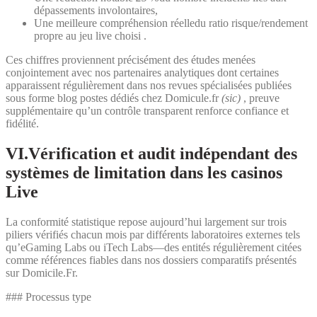
dépassements involontaires,
Une meilleure compréhension réelledu ratio risque/rendement
propre au jeu live choisi .
Ces chiffres proviennent précisément des études menées
conjointement avec nos partenaires analytiques dont certaines
apparaissent régulièrement dans nos revues spécialisées publiées
sous forme blog postes dédiés chez Domicule.fr
(sic)
, preuve
supplémentaire qu’un contrôle transparent renforce confiance et
fidélité.
VI.Vérification et audit indépendant des
systèmes de limitation dans les casinos
Live
La conformité statistique repose aujourd’hui largement sur trois
piliers vérifiés chacun mois par différents laboratoires externes tels
qu’eGaming Labs ou iTech Labs—des entités régulièrement citées
comme références fiables dans nos dossiers comparatifs présentés
sur Domicile.Fr.
### Processus type