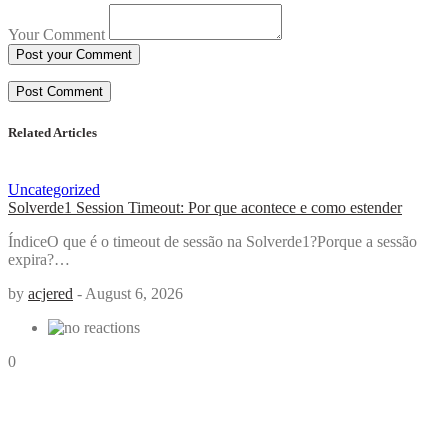
Your Comment
Post your Comment
Related Articles
Uncategorized
Solverde1 Session Timeout: Por que acontece e como estender
ÍndiceO que é o timeout de sessão na Solverde1?Porque a sessão
expira?…
by
acjered
-
August 6, 2026
0