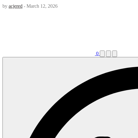
by
acjered
-
March 12, 2026
0