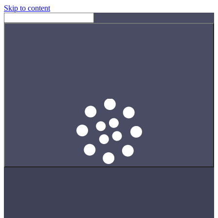
Skip to content