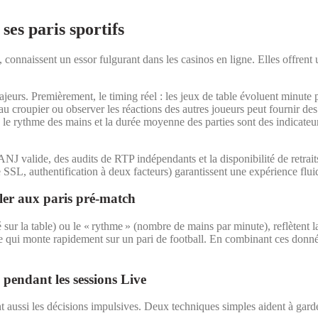
ses paris sportifs
el, connaissent un essor fulgurant dans les casinos en ligne. Elles offre
ajeurs. Premièrement, le timing réel : les jeux de table évoluent minute p
 croupier ou observer les réactions des autres joueurs peut fournir des 
le rythme des mains et la durée moyenne des parties sont des indicateurs
e ANJ valide, des audits de RTP indépendants et la disponibilité de retrai
SSL, authentification à deux facteurs) garantissent une expérience fluid
ealer aux paris pré‑match
 sur la table) ou le « rythme » (nombre de mains par minute), reflètent 
e qui monte rapidement sur un pari de football. En combinant ces données
s pendant les sessions Live
t aussi les décisions impulsives. Deux techniques simples aident à garder