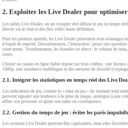
2. Exploiter les Live Dealer pour optimiser 
Les tables Live Dealer, où un croupier réel diffuse le jeu en temps ré
directe via le chat et des flux vidéo haute définition.
Pour les parieurs sportifs, les Live Dealer présentent trois avantages m
d’esprit du marché. Deuxièmement, l’interaction : poser une question au
court terme. Troisièmement, les données en direct : le volume de mise, 
cours.
Choisir un casino en ligne fiable repose sur trois critères : une licenc
1080p, une assistance multilingue et des mesures de sécurité (cryptage 
2.1. Intégrer les statistiques en temps réel des Live D
Les indicateurs de jeu, comme le « mise en jeu » (le montant total misé
peuvent signaler une tendance à la prise de risque, analogue à une cot
affine son pronostic et ajuste son stake en conséquence.
2.2. Gestion du temps de jeu : éviter les paris impulsif
Les sessions Live Dealer peuvent être captivantes, mais elles favorisen