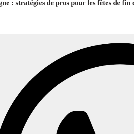
gne : stratégies de pros pour les fêtes de fin