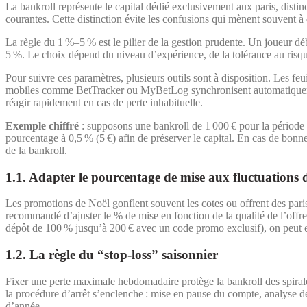
La bankroll représente le capital dédié exclusivement aux paris, disti
courantes. Cette distinction évite les confusions qui mènent souvent 
La règle du 1 %–5 % est le pilier de la gestion prudente. Un joueur dé
5 %. Le choix dépend du niveau d’expérience, de la tolérance au risque e
Pour suivre ces paramètres, plusieurs outils sont à disposition. Les feuil
mobiles comme BetTracker ou MyBetLog synchronisent automatiquement l
réagir rapidement en cas de perte inhabituelle.
Exemple chiffré
: supposons une bankroll de 1 000 € pour la période d
pourcentage à 0,5 % (5 €) afin de préserver le capital. En cas de bonne
de la bankroll.
1.1. Adapter le pourcentage de mise aux fluctuations 
Les promotions de Noël gonflent souvent les cotes ou offrent des pari
recommandé d’ajuster le % de mise en fonction de la qualité de l’offre :
dépôt de 100 % jusqu’à 200 € avec un code promo exclusif), on peut e
1.2. La règle du “stop‑loss” saisonnier
Fixer une perte maximale hebdomadaire protège la bankroll des spirale
la procédure d’arrêt s’enclenche : mise en pause du compte, analyse des
d’année.