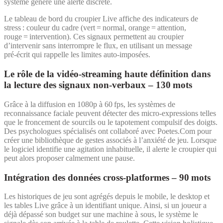
système génère une alerte discrète.
Le tableau de bord du croupier Live affiche des indicateurs de
stress : couleur du cadre (vert = normal, orange = attention,
rouge = intervention). Ces signaux permettent au croupier
d’intervenir sans interrompre le flux, en utilisant un message
pré‑écrit qui rappelle les limites auto‑imposées.
Le rôle de la vidéo‑streaming haute définition dans
la lecture des signaux non‑verbaux – 130 mots
Grâce à la diffusion en 1080p à 60 fps, les systèmes de
reconnaissance faciale peuvent détecter des micro‑expressions telles
que le froncement de sourcils ou le tapotement compulsif des doigts.
Des psychologues spécialisés ont collaboré avec Poetes.Com pour
créer une bibliothèque de gestes associés à l’anxiété de jeu. Lorsque
le logiciel identifie une agitation inhabituelle, il alerte le croupier qui
peut alors proposer calmement une pause.
Intégration des données cross‑platformes – 90 mots
Les historiques de jeu sont agrégés depuis le mobile, le desktop et
les tables Live grâce à un identifiant unique. Ainsi, si un joueur a
déjà dépassé son budget sur une machine à sous, le système le