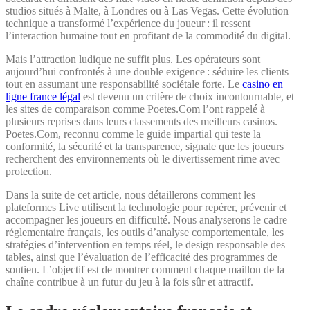
studios situés à Malte, à Londres ou à Las Vegas. Cette évolution
technique a transformé l’expérience du joueur : il ressent
l’interaction humaine tout en profitant de la commodité du digital.
Mais l’attraction ludique ne suffit plus. Les opérateurs sont
aujourd’hui confrontés à une double exigence : séduire les clients
tout en assumant une responsabilité sociétale forte. Le
casino en
ligne france légal
est devenu un critère de choix incontournable, et
les sites de comparaison comme Poetes.Com l’ont rappelé à
plusieurs reprises dans leurs classements des meilleurs casinos.
Poetes.Com, reconnu comme le guide impartial qui teste la
conformité, la sécurité et la transparence, signale que les joueurs
recherchent des environnements où le divertissement rime avec
protection.
Dans la suite de cet article, nous détaillerons comment les
plateformes Live utilisent la technologie pour repérer, prévenir et
accompagner les joueurs en difficulté. Nous analyserons le cadre
réglementaire français, les outils d’analyse comportementale, les
stratégies d’intervention en temps réel, le design responsable des
tables, ainsi que l’évaluation de l’efficacité des programmes de
soutien. L’objectif est de montrer comment chaque maillon de la
chaîne contribue à un futur du jeu à la fois sûr et attractif.