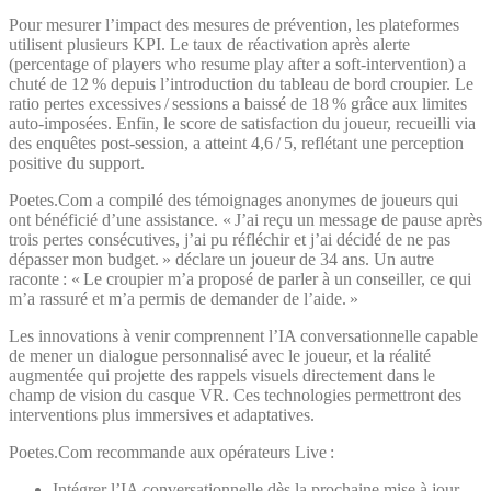
Pour mesurer l’impact des mesures de prévention, les plateformes
utilisent plusieurs KPI. Le taux de réactivation après alerte
(percentage of players who resume play after a soft‑intervention) a
chuté de 12 % depuis l’introduction du tableau de bord croupier. Le
ratio pertes excessives / sessions a baissé de 18 % grâce aux limites
auto‑imposées. Enfin, le score de satisfaction du joueur, recueilli via
des enquêtes post‑session, a atteint 4,6 / 5, reflétant une perception
positive du support.
Poetes.Com a compilé des témoignages anonymes de joueurs qui
ont bénéficié d’une assistance. « J’ai reçu un message de pause après
trois pertes consécutives, j’ai pu réfléchir et j’ai décidé de ne pas
dépasser mon budget. » déclare un joueur de 34 ans. Un autre
raconte : « Le croupier m’a proposé de parler à un conseiller, ce qui
m’a rassuré et m’a permis de demander de l’aide. »
Les innovations à venir comprennent l’IA conversationnelle capable
de mener un dialogue personnalisé avec le joueur, et la réalité
augmentée qui projette des rappels visuels directement dans le
champ de vision du casque VR. Ces technologies permettront des
interventions plus immersives et adaptatives.
Poetes.Com recommande aux opérateurs Live :
Intégrer l’IA conversationnelle dès la prochaine mise à jour.