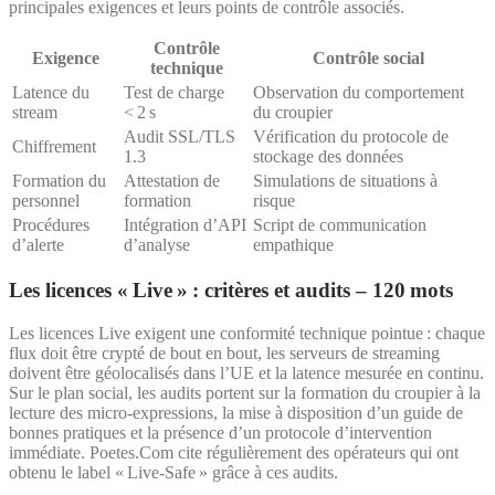
principales exigences et leurs points de contrôle associés.
Contrôle
Exigence
Contrôle social
technique
Latence du
Test de charge
Observation du comportement
stream
< 2 s
du croupier
Audit SSL/TLS
Vérification du protocole de
Chiffrement
1.3
stockage des données
Formation du
Attestation de
Simulations de situations à
personnel
formation
risque
Procédures
Intégration d’API
Script de communication
d’alerte
d’analyse
empathique
Les licences « Live » : critères et audits – 120 mots
Les licences Live exigent une conformité technique pointue : chaque
flux doit être crypté de bout en bout, les serveurs de streaming
doivent être géolocalisés dans l’UE et la latence mesurée en continu.
Sur le plan social, les audits portent sur la formation du croupier à la
lecture des micro‑expressions, la mise à disposition d’un guide de
bonnes pratiques et la présence d’un protocole d’intervention
immédiate. Poetes.Com cite régulièrement des opérateurs qui ont
obtenu le label « Live‑Safe » grâce à ces audits.