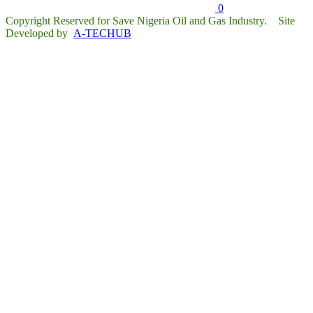
0
Copyright Reserved for Save Nigeria Oil and Gas Industry. Site
Developed by
A-TECHUB