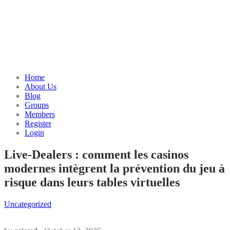
Home
About Us
Blog
Groups
Members
Register
Login
Live‑Dealers : comment les casinos
modernes intègrent la prévention du jeu à
risque dans leurs tables virtuelles
Uncategorized