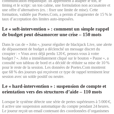
communication empathique. Ils apprennent à adapter le ton, le
timing et le script : un ton calme, une formulation non accusatoire et
une offre d’alternatives (ex. : fixer une limite de mise). Cette
formation, validée par Poetes.Com, a permis d’augmenter de 15 % le
taux d’acceptation des limites auto‑imposées.
Le « soft‑intervention » : comment un simple rappel
de budget peut désamorcer une crise – 150 mots
Dans le cas de « John », joueur régulier de blackjack Live, une alerte
de dépassement de budget a déclenché un message discret du
croupier : « Vous avez déjà perdu 120 €, pensez‑vous à votre
budget ? ». John a immédiatement cliqué sur le bouton « Pause », a
consulté son tableau de bord et a décidé de réduire sa mise de 10 %
pour le reste de la session. Les données de Poetes.Com montrent
que 68 % des joueurs qui reçoivent ce type de rappel terminent leur
session avec un solde positif ou neutre.
Le « hard‑intervention » : suspension de compte et
orientation vers des structures d’aide – 110 mots
Lorsque le système détecte une série de pertes supérieures à 5 000 €,
il active une suspension automatique du compte pendant 24 heures.
Le joueur reçoit un email contenant des coordonnées d’organismes