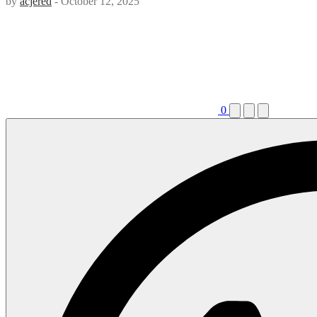
by
acjered
-
October 12, 2025
0