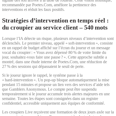
signale dès son arrivée à la table de roulette. Cette vision holistique,
recommandée par Poetes.Com, améliore la pertinence des
interventions et réduit les faux positifs.
Stratégies d’intervention en temps réel :
du croupier au service client – 540 mots
Lorsque l’IA détecte un risque, plusieurs niveaux d’intervention sont
déclenchés. Le premier niveau, appelé « soft‑intervention », consiste
en un rappel de budget affiché sur l’écran du joueur et un message
vocal du croupier : « Vous avez dépensé 80 % de votre limite du
jour, souhaitez‑vous faire une pause ? ». Cette approche subtile a
montré, dans une étude interne de Poetes.Com, une réduction de
27 % des sessions qui dépassaient le seuil de perte.
Si le joueur ignore le rappel, le système passe à la
« hard‑intervention ». Un pop‑up bloque automatiquement la mise
pendant 15 minutes et propose un lien vers des services d’aide tels
que Gamblers Anonymous. Le compte peut être suspendu
temporairement si le joueur accumule trois alertes majeures en une
semaine. Toutes les étapes sont consignées dans un registre
confidentiel, accessible uniquement aux équipes de conformité.
Les croupiers Live reçoivent une formation de deux jours axée sur la