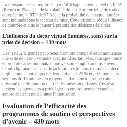
La transparence est renforcée par l’affichage en temps réel du RTP
(Return to Player) et de la volatilité du jeu. Sur une table de roulette
européenne, le RTP de 97,3 % et la probabilité de chaque numéro
sont indiqués sous le tableau de mise. Cette visibilité réduit l’illusion
de contrôle et aide le joueur à prendre des décisions éclairées.
L’influence du décor virtuel (lumières, sons) sur la
prise de décision – 130 mots
Des tests A/B menés par Poetes.Com ont comparé deux ambiances :
une salle de casino virtuelle avec lumières tamisées, musique douce
et bruit de cartes minimal, et une version « high‑stimulus » avec
néons clignotants et sons de jackpot. Les joueurs exposés au décor
high‑stimulus ont augmenté leurs mises de 22 % et prolongé leurs
sessions de 15 minutes en moyenne, alors que le groupe calme a
présenté une diminution de 9 % des mises impulsives. Ces résultats
incitent les opérateurs à privilégier un environnement visuel et
sonore apaisant pour limiter l’impulsivité.
Évaluation de l’efficacité des
programmes de soutien et perspectives
d’avenir – 430 mots