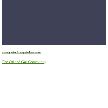
savenigeriaoilandgasindustry.com
The Oil and Gas Community