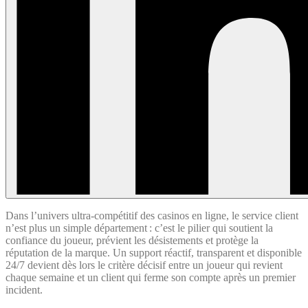
Dans l’univers ultra‑compétitif des casinos en ligne, le service client
n’est plus un simple département : c’est le pilier qui soutient la
confiance du joueur, prévient les désistements et protège la
réputation de la marque. Un support réactif, transparent et disponible
24/7 devient dès lors le critère décisif entre un joueur qui revient
chaque semaine et un client qui ferme son compte après un premier
incident.