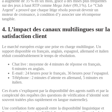
a augmenté de 35 % en six mois, grâce à des mises plus fréquentes
sur des jeux à haut RTP comme
Mega Joker
(99,3 %). Le “Club
Argent” a prouvé que chaque litige résolu pouvait devenir un
moteur de croissance, à condition d’y associer une récompense
tangible.
4. L’impact des canaux multilingues sur la
satisfaction client
Le marché européen exige une prise en charge multilingue. Un
support disponible en français, anglais, espagnol, allemand et italien
réduit considérablement le temps de résolution.
Chat live : moyenne de 4 minutes de réponse en français,
6 minutes en anglais.
E‑mail : 24 heures pour le français, 36 heures pour l’espagnol.
Téléphone : 2 minutes d’attente en allemand, 5 minutes en
italien.
Ces écarts s’expliquent par la disponibilité des agents natifs et par la
complexité des requêtes (les questions de vérification d’identité sont
souvent traitées plus rapidement en langue maternelle).
Une corrélation forte apparaît entre la disponibilité linguistique et