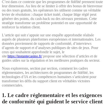
C’est dans ce contexte que les programmes de fidélité prennent toute
leur dimension. Au lieu de se limiter à offrir des bonus de bienvenue
ou des tours gratuits, les opérateurs les utilisent comme un véritable
levier de résolution : chaque ticket traité, chaque litige réglé peut
générer des points, du cash‑back ou des niveaux premium. Cette
stratégie transforme un problème potentiel en une opportunité de
renforcer la relation client.
L’article qui suit s’appuie sur une enquête approfondie réalisée
auprès de plusieurs plateformes européennes et internationales. Les
données proviennent de rapports de conformité, d’interviews
d’agents de support et d’analyses publiques de sites de jeux. Pour
ceux qui souhaitent approfondir le sujet, le
site
https://instantecasino.fr/
propose une sélection d’articles et de
guides utiles sur la régulation et les meilleures pratiques du secteur.
Nous explorerons, section par section, comment les cadres
réglementaires, les architectures de programmes de fidélité, les
technologies d’IA et les compétences humaines s’articulent pour
transformer les défis du support client en véritables victoires
commerciales.
1. Le cadre réglementaire et les exigences
de conformité qui guident le service client