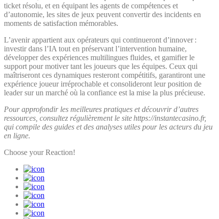
ticket résolu, et en équipant les agents de compétences et
d’autonomie, les sites de jeux peuvent convertir des incidents en
moments de satisfaction mémorables.
L’avenir appartient aux opérateurs qui continueront d’innover :
investir dans l’IA tout en préservant l’intervention humaine,
développer des expériences multilingues fluides, et gamifier le
support pour motiver tant les joueurs que les équipes. Ceux qui
maîtriseront ces dynamiques resteront compétitifs, garantiront une
expérience joueur irréprochable et consolideront leur position de
leader sur un marché où la confiance est la mise la plus précieuse.
Pour approfondir les meilleures pratiques et découvrir d’autres
ressources, consultez régulièrement le site https://instantecasino.fr,
qui compile des guides et des analyses utiles pour les acteurs du jeu
en ligne.
Choose your
Reaction!