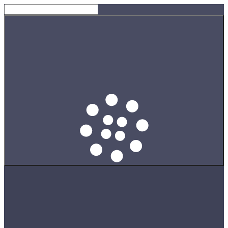
Skip
to
content