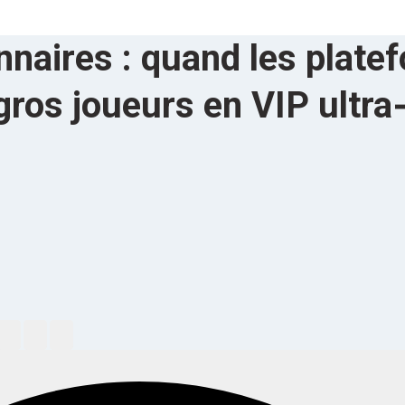
onnaires : quand les plat
gros joueurs en VIP ultra