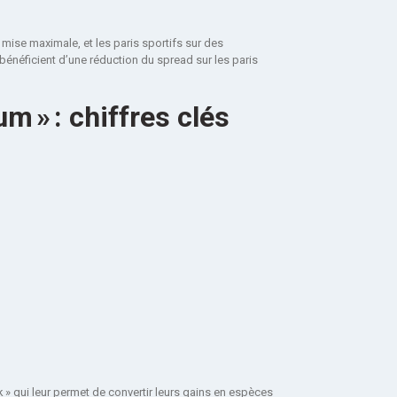
 à mise maximale, et les paris sportifs sur des
 bénéficient d’une réduction du spread sur les paris
um » : chiffres clés
ck » qui leur permet de convertir leurs gains en espèces