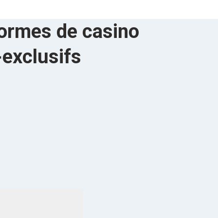
eformes de casino
‑exclusifs