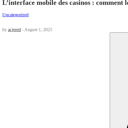
L’interface mobile des casinos : comment le
Uncategorized
by
acjered
-
August 1, 2025