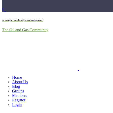
savenigeriaoilandgasindustry.com
The Oil and Gas Community
Home
About Us
Blog
Groups
Members
Register
Login