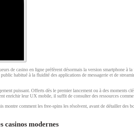
oueurs de casino en ligne préfèrent désormais la version smartphone à l
’un public habitué à la fluidité des applications de messagerie et de str
gement puissant. Offerts dès le premier lancement ou à des moments cl
tent enrichir leur UX mobile, il suffit de consulter des ressources comm
s montre comment les free‑spins les résolvent, avant de détailler des b
es casinos modernes