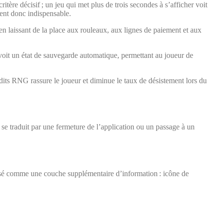
itère décisif ; un jeu qui met plus de trois secondes à s’afficher voit
ent donc indispensable.
t en laissant de la place aux rouleaux, aux lignes de paiement et aux
voit un état de sauvegarde automatique, permettant au joueur de
udits RNG rassure le joueur et diminue le taux de désistement lors du
e traduit par une fermeture de l’application ou un passage à un
 pensé comme une couche supplémentaire d’information : icône de