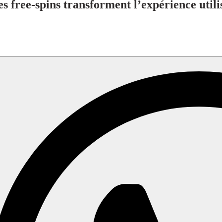
s free‑spins transforment l’expérience utili