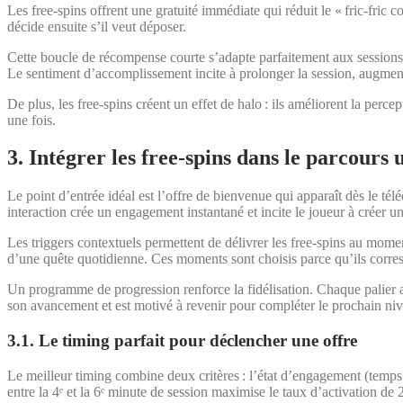
Les free‑spins offrent une gratuité immédiate qui réduit le « fric‑fric co
décide ensuite s’il veut déposer.
Cette boucle de récompense courte s’adapte parfaitement aux sessions «
Le sentiment d’accomplissement incite à prolonger la session, augment
De plus, les free‑spins créent un effet de halo : ils améliorent la per
une fois.
3. Intégrer les free‑spins dans le parcours 
Le point d’entrée idéal est l’offre de bienvenue qui apparaît dès le t
interaction crée un engagement instantané et incite le joueur à créer u
Les triggers contextuels permettent de délivrer les free‑spins au mome
d’une quête quotidienne. Ces moments sont choisis parce qu’ils corres
Un programme de progression renforce la fidélisation. Chaque palier at
son avancement et est motivé à revenir pour compléter le prochain ni
3.1. Le timing parfait pour déclencher une offre
Le meilleur timing combine deux critères : l’état d’engagement (temps 
entre la 4ᵉ et la 6ᵉ minute de session maximise le taux d’activation de