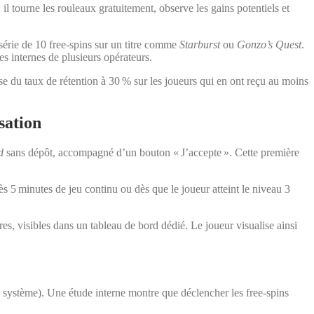
: il tourne les rouleaux gratuitement, observe les gains potentiels et
série de 10 free‑spins sur un titre comme
Starburst
ou
Gonzo’s Quest
.
s internes de plusieurs opérateurs.
sse du taux de rétention à 30 % sur les joueurs qui en ont reçu au moins
sation
d
sans dépôt, accompagné d’un bouton « J’accepte ». Cette première
s 5 minutes de jeu continu ou dès que le joueur atteint le niveau 3
s, visibles dans un tableau de bord dédié. Le joueur visualise ainsi
s système). Une étude interne montre que déclencher les free‑spins