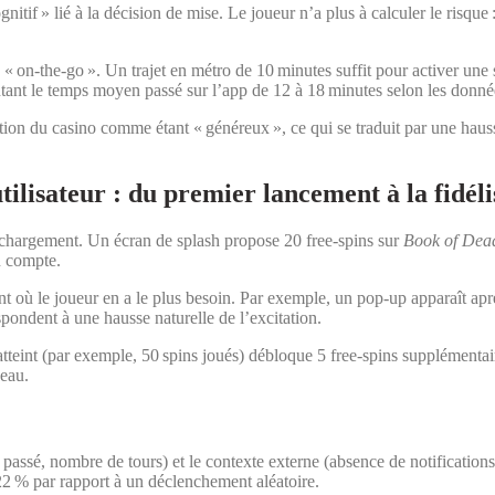
gnitif » lié à la décision de mise. Le joueur n’a plus à calculer le risque 
 on‑the‑go ». Un trajet en métro de 10 minutes suffit pour activer une 
ant le temps moyen passé sur l’app de 12 à 18 minutes selon les donnée
ception du casino comme étant « généreux », ce qui se traduit par une hau
utilisateur : du premier lancement à la fidéli
éléchargement. Un écran de splash propose 20 free‑spins sur
Book of Dea
n compte.
nt où le joueur en a le plus besoin. Par exemple, un pop‑up apparaît aprè
pondent à une hausse naturelle de l’excitation.
teint (par exemple, 50 spins joués) débloque 5 free‑spins supplémentaire
veau.
passé, nombre de tours) et le contexte externe (absence de notification
 22 % par rapport à un déclenchement aléatoire.