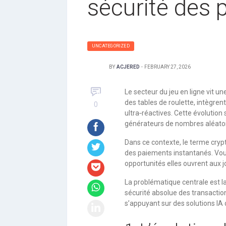
sécurité des 
UNCATEGORIZED
BY
ACJERED
-
FEBRUARY 27, 2026
Le secteur du jeu en ligne vit 
des tables de roulette, intègre
0
ultra‑réactives. Cette évolution
générateurs de nombres aléatoi
Dans ce contexte, le terme crypt
des paiements instantanés. Vous
opportunités elles ouvrent aux
La problématique centrale est l
sécurité absolue des transactio
s’appuyant sur des solutions IA