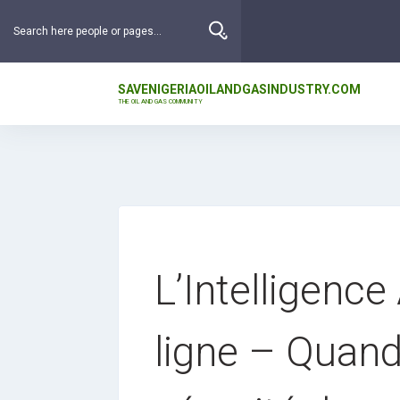
Skip
to
content
SAVENIGERIAOILANDGASINDUSTRY.COM
THE OIL AND GAS COMMUNITY
L’Intelligence
ligne – Quand