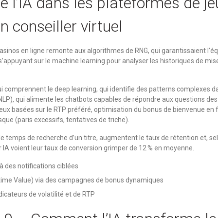
de l’IA dans les plateformes de j
 conseiller virtuel
casinos en ligne remonte aux algorithmes de RNG, qui garantissaient l’é
s’appuyant sur le machine learning pour analyser les historiques de mise
ui comprennent le deep learning, qui identifie des patterns complexes d
NLP), qui alimente les chatbots capables de répondre aux questions des 
eux basées sur le RTP préféré, optimisation du bonus de bienvenue en fo
ue (paris excessifs, tentatives de triche).
le temps de recherche d’un titre, augmentent le taux de rétention et, s
 IA voient leur taux de conversion grimper de 12 % en moyenne.
 des notifications ciblées
fetime Value) via des campagnes de bonus dynamiques
dicateurs de volatilité et de RTP