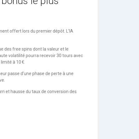
 bonus le plus
ent offert lors du premier dépôt. L’IA
e des free spins dont la valeur et le
aute volatilité pourra recevoir 30 tours avec
limité à 10 €.
oueur passe d’une phase de perte à une
ve.
hurn et hausse du taux de conversion des