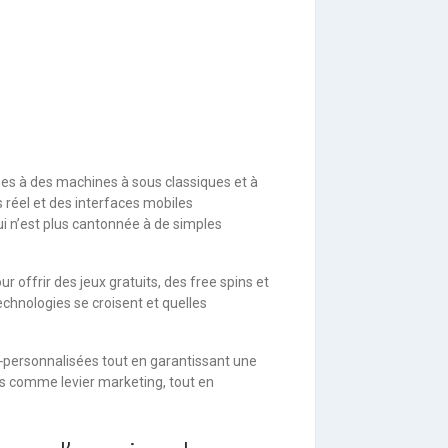
ées à des machines à sous classiques et à
 réel et des interfaces mobiles
ui n’est plus cantonnée à de simples
 offrir des jeux gratuits, des free spins et
hnologies se croisent et quelles
r‑personnalisées tout en garantissant une
ns comme levier marketing, tout en