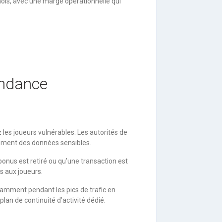
mois, avec une marge opérationnelle qui
pendance
les joueurs vulnérables. Les autorités de
itement des données sensibles.
 bonus est retiré ou qu’une transaction est
s aux joueurs.
tamment pendant les pics de trafic en
lan de continuité d’activité dédié.