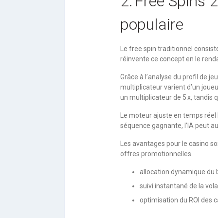
2. Free Spins 
populaire
Le free spin traditionnel consis
réinvente ce concept en le rend
Grâce à l’analyse du profil de je
multiplicateur varient d’un joueu
un multiplicateur de 5 x, tandis 
Le moteur ajuste en temps réel 
séquence gagnante, l’IA peut au
Les avantages pour le casino so
offres promotionnelles.
allocation dynamique du
suivi instantané de la vola
optimisation du ROI des 