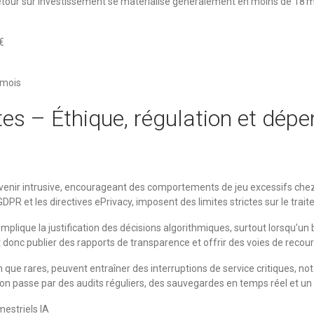
Le retour sur investissement se matérialise généralement en moins de 18 
€
4 mois
mites – Éthique, régulation et dé
venir intrusive, encourageant des comportements de jeu excessifs chez 
PR et les directives ePrivacy, imposent des limites strictes sur le tra
omplique la justification des décisions algorithmiques, surtout lorsqu’un
 donc publier des rapports de transparence et offrir des voies de recour
 que rares, peuvent entraîner des interruptions de service critiques, no
ion passe par des audits réguliers, des sauvegardes en temps réel et un p
mestriels IA