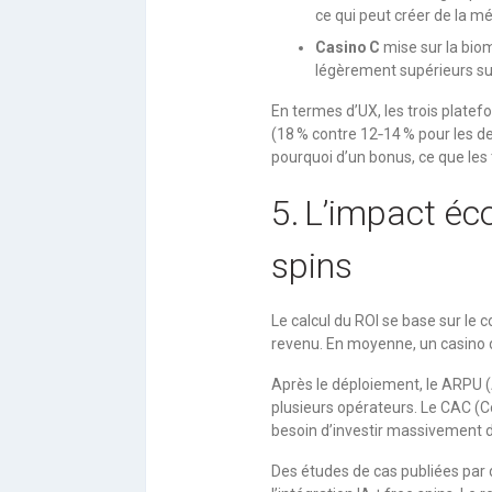
ce qui peut créer de la mé
Casino C
mise sur la bio
légèrement supérieurs su
En termes d’UX, les trois platef
(18 % contre 12‑14 % pour les de
pourquoi d’un bonus, ce que les
5. L’impact éc
spins
Le calcul du ROI se base sur le 
revenu. En moyenne, un casino d
Après le déploiement, le ARPU (
plusieurs opérateurs. Le CAC (Co
besoin d’investir massivement da
Des études de cas publiées par d