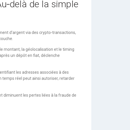
Au‑delà de la simple
iment d’argent via des crypto‑transactions,
couche.
 montant, la géolocalisation et le timing
après un dépôt en fiat, déclenche
entifiant les adresses associées à des
 temps réel peut ainsi autoriser, retarder
 diminuent les pertes liées à la fraude de