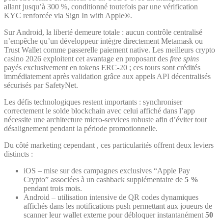
allant jusqu’à 300 %, conditionné toutefois par une vérification
KYC renforcée via Sign In with Apple®.
Sur Android, la liberté demeure totale : aucun contrôle centralisé
n’empêche qu’un développeur intègre directement Metamask ou
Trust Wallet comme passerelle paiement native. Les meilleurs crypto
casino 2026 exploitent cet avantage en proposant des
free spins
payés exclusivement en tokens ERC‑20 ; ces tours sont crédités
immédiatement après validation grâce aux appels API décentralisés
sécurisés par SafetyNet.
Les défis technologiques restent importants : synchroniser
correctement le solde blockchain avec celui affiché dans l’app
nécessite une architecture micro‑services robuste afin d’éviter tout
désalignement pendant la période promotionnelle.
Du côté marketing cependant , ces particularités offrent deux leviers
distincts :
iOS – mise sur des campagnes exclusives “Apple Pay
Crypto” associées à un cashback supplémentaire de
5 %
pendant trois mois.
Android – utilisation intensive de QR codes dynamiques
affichés dans les notifications push permettant aux joueurs de
scanner leur wallet externe pour débloquer instantanément
50