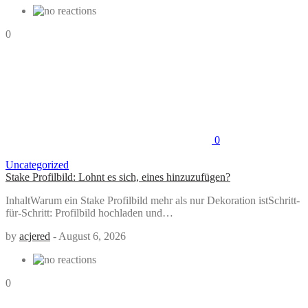
0
0
Uncategorized
Stake Profilbild: Lohnt es sich, eines hinzuzufügen?
InhaltWarum ein Stake Profilbild mehr als nur Dekoration istSchritt-
für-Schritt: Profilbild hochladen und…
by
acjered
-
August 6, 2026
0