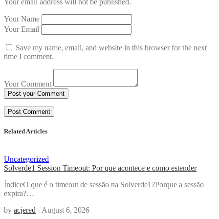
Your email address will not be published.
Your Name
Your Email
Save my name, email, and website in this browser for the next
time I comment.
Your Comment
Post your Comment
Related Articles
Uncategorized
Solverde1 Session Timeout: Por que acontece e como estender
ÍndiceO que é o timeout de sessão na Solverde1?Porque a sessão
expira?…
by
acjered
-
August 6, 2026