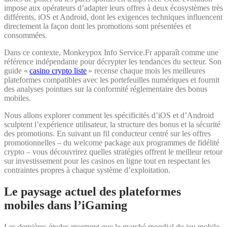
impose aux opérateurs d’adapter leurs offres à deux écosystèmes très
différents, iOS et Android, dont les exigences techniques influencent
directement la façon dont les promotions sont présentées et
consommées.
Dans ce contexte, Monkeypox Info Service.Fr apparaît comme une
référence indépendante pour décrypter les tendances du secteur. Son
guide «
casino crypto liste
» recense chaque mois les meilleures
plateformes compatibles avec les portefeuilles numériques et fournit
des analyses pointues sur la conformité réglementaire des bonus
mobiles.
Nous allons explorer comment les spécificités d’iOS et d’Android
sculptent l’expérience utilisateur, la structure des bonus et la sécurité
des promotions. En suivant un fil conducteur centré sur les offres
promotionnelles – du welcome package aux programmes de fidélité
crypto – vous découvrirez quelles stratégies offrent le meilleur retour
sur investissement pour les casinos en ligne tout en respectant les
contraintes propres à chaque système d’exploitation.
Le paysage actuel des plateformes
mobiles dans l’iGaming
Les dernières études montrent que le marché mondial du jeu mobile