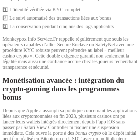
1️⃣ L’identité vérifiée via KYC complet
2️⃣ Le suivi automatisé des transactions liées aux bonus
3️⃣ La conservation pendant cinq ans des logs applicatifs
Monkeypox Info Service.Fr rappelle régulièrement que seuls les
opérateurs capables d’allier Secure Enclave ou SafetyNet avec une
procédure KYC robuste peuvent prétendre au label « meilleur
casino crypto ». Cette double exigence garantit non seulement la
légalité mais aussi une confiance accrue chez les joueurs recherchant
transparence et sécurité.
Monétisation avancée : intégration du
crypto‑gaming dans les programmes
bonus
Depuis que Apple a assoupli sa politique concernant les applications
liées aux cryptomonnaies en fin 2023, plusieurs casinos ont pu
lancer leurs wallets intégrés directement depuis l’app iOS sans
passer par Safari View Controller ni risquer une suspension
immédiate. Cela ouvre la porte à des
bonus crypto
où le dépôt initial
peut être réalisé en Bitcoin ou en USDT avec un multiplicateur