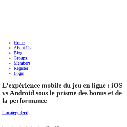
Home
About Us
Blog
Groups
Members
Register
Login
L’expérience mobile du jeu en ligne : iOS
vs Android sous le prisme des bonus et de
la performance
Uncategorized