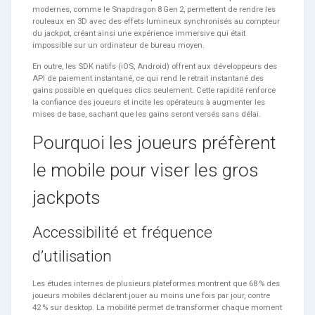
modernes, comme le Snapdragon 8 Gen 2, permettent de rendre les
rouleaux en 3D avec des effets lumineux synchronisés au compteur
du jackpot, créant ainsi une expérience immersive qui était
impossible sur un ordinateur de bureau moyen.
En outre, les SDK natifs (iOS, Android) offrent aux développeurs des
API de paiement instantané, ce qui rend le retrait instantané des
gains possible en quelques clics seulement. Cette rapidité renforce
la confiance des joueurs et incite les opérateurs à augmenter les
mises de base, sachant que les gains seront versés sans délai.
Pourquoi les joueurs préfèrent
le mobile pour viser les gros
jackpots
Accessibilité et fréquence
d’utilisation
Les études internes de plusieurs plateformes montrent que 68 % des
joueurs mobiles déclarent jouer au moins une fois par jour, contre
42 % sur desktop. La mobilité permet de transformer chaque moment