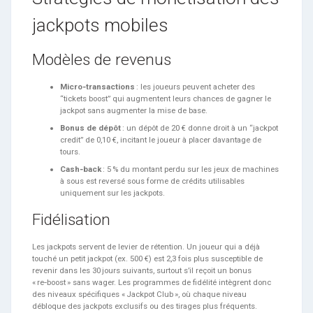
jackpots mobiles
Modèles de revenus
Micro‑transactions
: les joueurs peuvent acheter des
“tickets boost” qui augmentent leurs chances de gagner le
jackpot sans augmenter la mise de base.
Bonus de dépôt
: un dépôt de 20 € donne droit à un “jackpot
credit” de 0,10 €, incitant le joueur à placer davantage de
tours.
Cash‑back
: 5 % du montant perdu sur les jeux de machines
à sous est reversé sous forme de crédits utilisables
uniquement sur les jackpots.
Fidélisation
Les jackpots servent de levier de rétention. Un joueur qui a déjà
touché un petit jackpot (ex. 500 €) est 2,3 fois plus susceptible de
revenir dans les 30 jours suivants, surtout s’il reçoit un bonus
« re‑boost » sans wager. Les programmes de fidélité intègrent donc
des niveaux spécifiques « Jackpot Club », où chaque niveau
débloque des jackpots exclusifs ou des tirages plus fréquents.