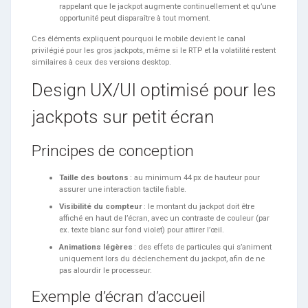
rappelant que le jackpot augmente continuellement et qu’une
opportunité peut disparaître à tout moment.
Ces éléments expliquent pourquoi le mobile devient le canal
privilégié pour les gros jackpots, même si le RTP et la volatilité restent
similaires à ceux des versions desktop.
Design UX/UI optimisé pour les
jackpots sur petit écran
Principes de conception
Taille des boutons
: au minimum 44 px de hauteur pour
assurer une interaction tactile fiable.
Visibilité du compteur
: le montant du jackpot doit être
affiché en haut de l’écran, avec un contraste de couleur (par
ex. texte blanc sur fond violet) pour attirer l’œil.
Animations légères
: des effets de particules qui s’animent
uniquement lors du déclenchement du jackpot, afin de ne
pas alourdir le processeur.
Exemple d’écran d’accueil