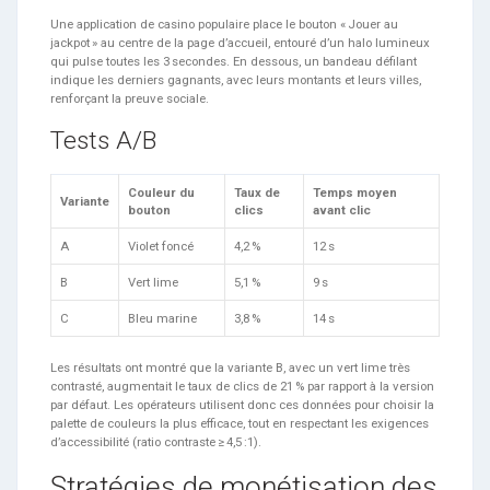
Une application de casino populaire place le bouton « Jouer au
jackpot » au centre de la page d’accueil, entouré d’un halo lumineux
qui pulse toutes les 3 secondes. En dessous, un bandeau défilant
indique les derniers gagnants, avec leurs montants et leurs villes,
renforçant la preuve sociale.
Tests A/B
Couleur du
Taux de
Temps moyen
Variante
bouton
clics
avant clic
A
Violet foncé
4,2 %
12 s
B
Vert lime
5,1 %
9 s
C
Bleu marine
3,8 %
14 s
Les résultats ont montré que la variante B, avec un vert lime très
contrasté, augmentait le taux de clics de 21 % par rapport à la version
par défaut. Les opérateurs utilisent donc ces données pour choisir la
palette de couleurs la plus efficace, tout en respectant les exigences
d’accessibilité (ratio contraste ≥ 4,5 :1).
Stratégies de monétisation des