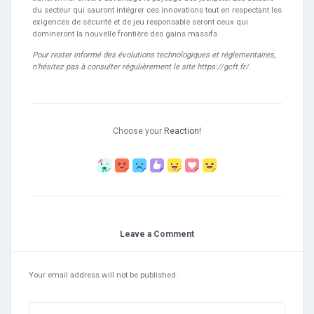
du secteur qui sauront intégrer ces innovations tout en respectant les
exigences de sécurité et de jeu responsable seront ceux qui
domineront la nouvelle frontière des gains massifs.
Pour rester informé des évolutions technologiques et réglementaires,
n’hésitez pas à consulter régulièrement le site https://gcft.fr/.
Choose your
Reaction!
Leave a Comment
Your email address will not be published.