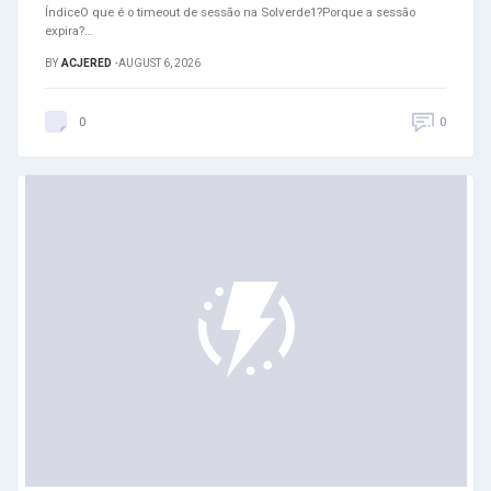
ÍndiceO que é o timeout de sessão na Solverde1?Porque a sessão
expira?…
BY
ACJERED
-
AUGUST 6, 2026
0
0