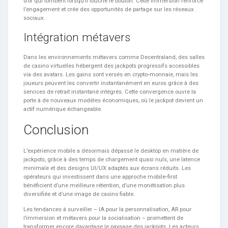
d’or qui tombent lorsqu’il touche le bouton. Cette immersion renforce
l’engagement et crée des opportunités de partage sur les réseaux
sociaux.
Intégration métavers
Dans les environnements métavers comme Decentraland, des salles
de casino virtuelles hébergent des jackpots progressifs accessibles
via des avatars. Les gains sont versés en crypto‑monnaie, mais les
joueurs peuvent les convertir instantanément en euros grâce à des
services de retrait instantané intégrés. Cette convergence ouvre la
porte à de nouveaux modèles économiques, où le jackpot devient un
actif numérique échangeable.
Conclusion
L’expérience mobile a désormais dépassé le desktop en matière de
jackpots, grâce à des temps de chargement quasi nuls, une latence
minimale et des designs UI/UX adaptés aux écrans réduits. Les
opérateurs qui investissent dans une approche mobile‑first
bénéficient d’une meilleure rétention, d’une monétisation plus
diversifiée et d’une image de casino fiable.
Les tendances à surveiller – IA pour la personnalisation, AR pour
l’immersion et métavers pour la socialisation – promettent de
transformer encore davantage le paysage des jackpots. Les acteurs