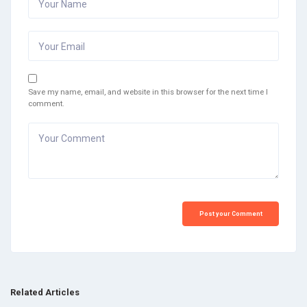
Your Name
Your Email
Save my name, email, and website in this browser for the next time I
comment.
Your Comment
Post your Comment
Related Articles