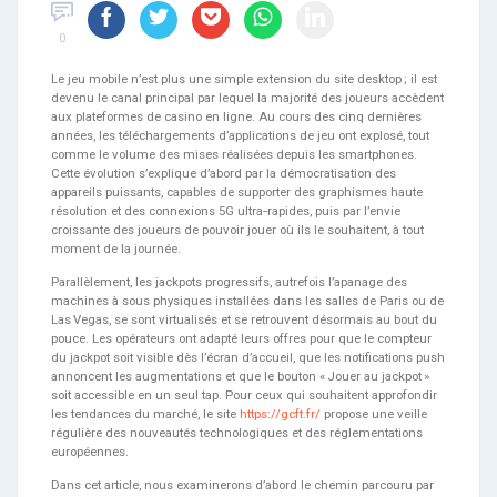
0
Le jeu mobile n’est plus une simple extension du site desktop ; il est
devenu le canal principal par lequel la majorité des joueurs accèdent
aux plateformes de casino en ligne. Au cours des cinq dernières
années, les téléchargements d’applications de jeu ont explosé, tout
comme le volume des mises réalisées depuis les smartphones.
Cette évolution s’explique d’abord par la démocratisation des
appareils puissants, capables de supporter des graphismes haute
résolution et des connexions 5G ultra‑rapides, puis par l’envie
croissante des joueurs de pouvoir jouer où ils le souhaitent, à tout
moment de la journée.
Parallèlement, les jackpots progressifs, autrefois l’apanage des
machines à sous physiques installées dans les salles de Paris ou de
Las Vegas, se sont virtualisés et se retrouvent désormais au bout du
pouce. Les opérateurs ont adapté leurs offres pour que le compteur
du jackpot soit visible dès l’écran d’accueil, que les notifications push
annoncent les augmentations et que le bouton « Jouer au jackpot »
soit accessible en un seul tap. Pour ceux qui souhaitent approfondir
les tendances du marché, le site
https://gcft.fr/
propose une veille
régulière des nouveautés technologiques et des réglementations
européennes.
Dans cet article, nous examinerons d’abord le chemin parcouru par