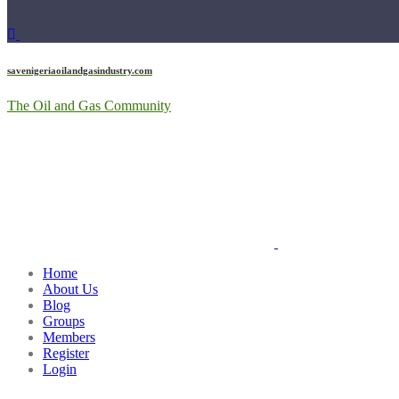
savenigeriaoilandgasindustry.com
The Oil and Gas Community
Home
About Us
Blog
Groups
Members
Register
Login