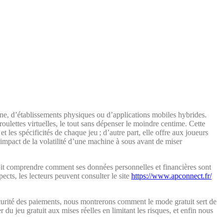
gne, d’établissements physiques ou d’applications mobiles hybrides.
oulettes virtuelles, le tout sans dépenser le moindre centime. Cette
 les spécificités de chaque jeu ; d’autre part, elle offre aux joueurs
impact de la volatilité d’une machine à sous avant de miser
 doit comprendre comment ses données personnelles et financières sont
pects, les lecteurs peuvent consulter le site
https://www.apconnect.fr/
écurité des paiements, nous montrerons comment le mode gratuit sert de
du jeu gratuit aux mises réelles en limitant les risques, et enfin nous