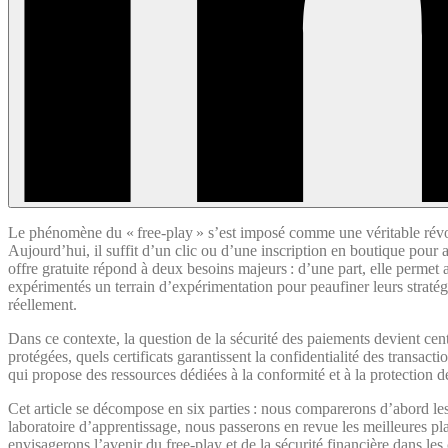
Le phénomène du « free‑play » s’est imposé comme une véritable révolu
Aujourd’hui, il suffit d’un clic ou d’une inscription en boutique pour 
offre gratuite répond à deux besoins majeurs : d’une part, elle permet a
expérimentés un terrain d’expérimentation pour peaufiner leurs stratég
réellement.
Dans ce contexte, la question de la sécurité des paiements devient cen
protégées, quels certificats garantissent la confidentialité des transact
qui propose des ressources dédiées à la conformité et à la protection d
Cet article se décompose en six parties : nous comparerons d’abord le
laboratoire d’apprentissage, nous passerons en revue les meilleures plat
envisagerons l’avenir du free‑play et de la sécurité financière dans le