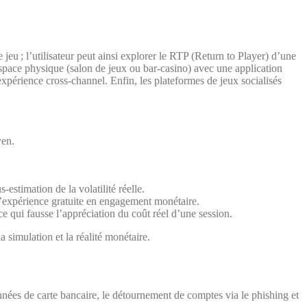
 jeu ; l’utilisateur peut ainsi explorer le RTP (Return to Player) d’une
espace physique (salon de jeux ou bar‑casino) avec une application
 expérience cross‑channel. Enfin, les plateformes de jeux socialisés
yen.
‑estimation de la volatilité réelle.
l’expérience gratuite en engagement monétaire.
ce qui fausse l’appréciation du coût réel d’une session.
a simulation et la réalité monétaire.
onnées de carte bancaire, le détournement de comptes via le phishing et