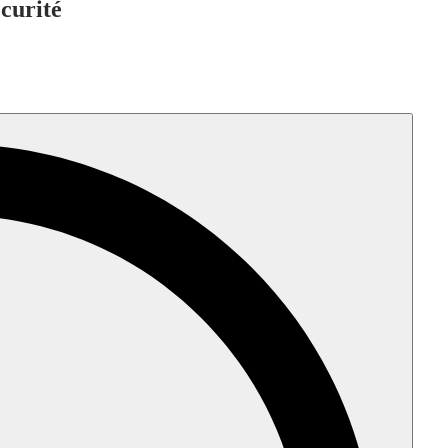
écurité