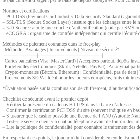
le blanchiment d’argent par le biais de dépôts anonymes. Pour contrer
Normes et certifications
– PCI‑DSS (Payment Card Industry Data Security Standard) : garantit 
– SSL/TLS (Secure Socket Layer) : assure que les échanges entre le nav
– 3‑D Secure : ajoute une couche d’authentification (code par SMS ou
– eCOGRA : organisme de contrôle indépendant qui certifie l’équité d
Méthodes de paiement courantes dans le free‑play
| Méthode | Avantages | Inconvénients | Niveau de sécurité* |
|———|———–|—————-|———————-|
| Cartes bancaires (Visa, MasterCard) | Acceptées partout, dépôts inst
| Portefeuilles électroniques (Skrill, Neteller, PayPal) | Anonymat partie
| Crypto‑monnaies (Bitcoin, Ethereum) | Confidentialité, pas de tiers | 
| Prélèvements SEPA | Idéal pour les joueurs européens, frais minimes 
*Évaluation basée sur la combinaison de chiffrement, d’authentificatio
Checklist de sécurité avant le premier dépôt
– Vérifier la présence du cadenas HTTPS dans la barre d’adresse.
– Confirmer la certification PCI‑DSS du site (souvent indiquée en bas
– S’assurer que le casino possède une licence de l’ANJ (Autorité Nati
– Tester le service client via chat ou téléphone avant de fournir des in
– Lire la politique de confidentialité pour connaître le traitement des 
En respectant ces points, le joueur réduit considérablement le risque 