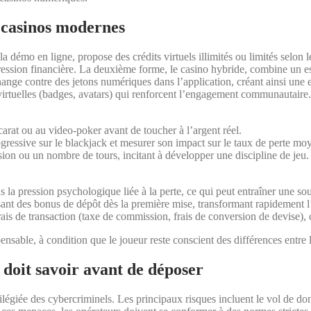
s casinos modernes
 démo en ligne, propose des crédits virtuels illimités ou limités selon le
e pression financière. La deuxième forme, le casino hybride, combine un 
échange contre des jetons numériques dans l’application, créant ainsi une
virtuelles (badges, avatars) qui renforcent l’engagement communautaire.
carat ou au video‑poker avant de toucher à l’argent réel.
ogressive sur le blackjack et mesurer son impact sur le taux de perte mo
ion ou un nombre de tours, incitant à développer une discipline de jeu.
s la pression psychologique liée à la perte, ce qui peut entraîner une sous
sant des bonus de dépôt dès la première mise, transformant rapidement 
frais de transaction (taxe de commission, frais de conversion de devise), 
nsable, à condition que le joueur reste conscient des différences entre l
r doit savoir avant de déposer
ivilégiée des cybercriminels. Les principaux risques incluent le vol de d