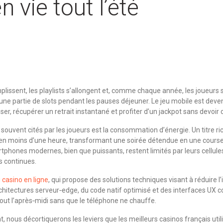
 vie tout l’été
emplissent, les playlists s’allongent et, comme chaque année, les joueurs
’une partie de slots pendant les pauses déjeuner. Le jeu mobile est de
miser, récupérer un retrait instantané et profiter d’un jackpot sans devoir
us souvent cités par les joueurs est la consommation d’énergie. Un titre r
ie en moins d’une heure, transformant une soirée détendue en une cours
tphones modernes, bien que puissants, restent limités par leurs cellules 
s continues.
casino en ligne
, qui propose des solutions techniques visant à réduire l’
chitectures serveur‑edge, du code natif optimisé et des interfaces UX co
out l’après‑midi sans que le téléphone ne chauffe.
 nous décortiquerons les leviers que les meilleurs casinos français utilis