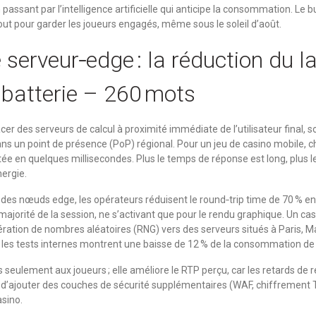
n passant par l’intelligence artificielle qui anticipe la consommation. Le
out pour garder les joueurs engagés, même sous le soleil d’août.
e serveur‑edge : la réduction du l
 batterie – 260 mots
cer des serveurs de calcul à proximité immédiate de l’utilisateur final
ans un point de présence (PoP) régional. Pour un jeu de casino mobile, c
aitée en quelques millisecondes. Plus le temps de réponse est long, plus l
ergie.
s des nœuds edge, les opérateurs réduisent le round‑trip time de 70 % 
ajorité de la session, ne s’activant que pour le rendu graphique. Un c
ation de nombres aléatoires (RNG) vers des serveurs situés à Paris, Mars
 les tests internes montrent une baisse de 12 % de la consommation de 
s seulement aux joueurs ; elle améliore le RTP perçu, car les retards de 
d’ajouter des couches de sécurité supplémentaires (WAF, chiffrement TLS
asino.