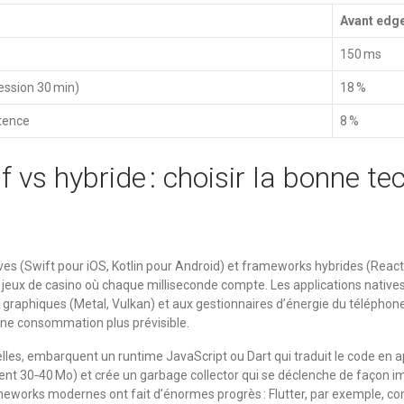
Avant edg
150 ms
ssion 30 min)
18 %
atence
8 %
f vs hybride : choisir la bonne t
ves (Swift pour iOS, Kotlin pour Android) et frameworks hybrides (React N
s jeux de casino où chaque milliseconde compte. Les applications nativ
 graphiques (Metal, Vulkan) et aux gestionnaires d’énergie du téléphone.
une consommation plus prévisible.
 elles, embarquent un runtime JavaScript ou Dart qui traduit le code en
vent 30‑40 Mo) et crée un garbage collector qui se déclenche de façon i
eworks modernes ont fait d’énormes progrès : Flutter, par exemple, com