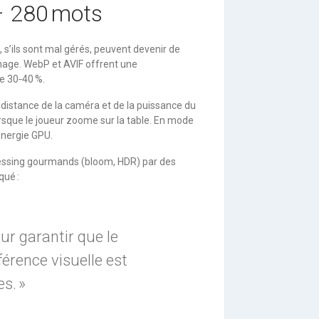
– 280 mots
 s’ils sont mal gérés, peuvent devenir de
image. WebP et AVIF offrent une
de 30‑40 %.
 distance de la caméra et de la puissance du
rsque le joueur zoome sur la table. En mode
énergie GPU.
cessing gourmands (bloom, HDR) par des
qué :
our garantir que le
férence visuelle est
s. »