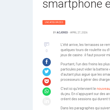
smartphone en
UNCATEGORIZED
BY
ACJERED
-
APRIL 27, 2026
L’été arrive, les terrasses se r
quelques tours de roulette ou d
0
jeux de casino : il faut pouvoir 
Pourtant, l’un des freins les pl
particules peut vider la batter
d’autant plus aiguë que les smar
processeurs à gérer des charge
C’est ici qu’intervient le
nouveau 
du jeu. En s’appuyant sur des ar
créent des sessions qui durent t
Dans les paragraphes qui suivent,