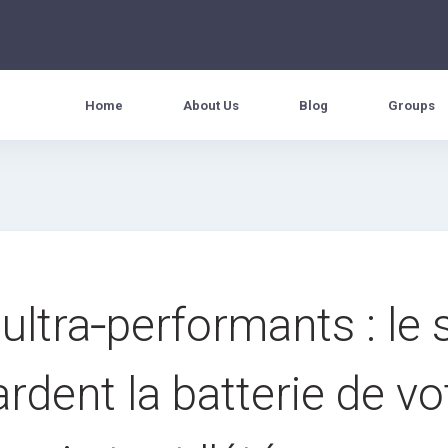
Home
About Us
Blog
Groups
ultra‑performants : le 
rdent la batterie de vo