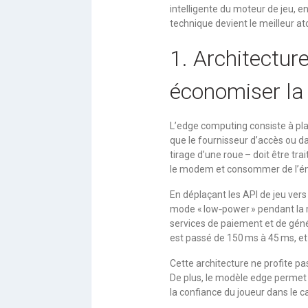
intelligente du moteur de jeu, e
technique devient le meilleur at
1. Architectur
économiser la
L’edge computing consiste à pla
que le fournisseur d’accès ou d
tirage d’une roue – doit être tr
le modem et consommer de l’én
En déplaçant les API de jeu ver
mode « low‑power » pendant la m
services de paiement et de génér
est passé de 150 ms à 45 ms, et
Cette architecture ne profite pa
De plus, le modèle edge permet 
la confiance du joueur dans le c