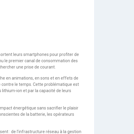
 sortent leurs smartphones pour profiter de
venu le premier canal de consommation des
 chercher une prise de courant.
iche en animations, en sons et en effets de
e contre le temps. Cette problématique est
lithium‑ion et par la capacité de leurs
impact énergétique sans sacrifier le plaisir
nscientes de la batterie, les opérateurs
ent : de l’infrastructure réseau à la gestion