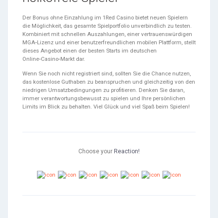
Der Bonus ohne Einzahlung im 1Red Casino bietet neuen Spielern
die Möglichkeit, das gesamte Spielportfolio unverbindlich zu testen.
Kombiniert mit schnellen Auszahlungen, einer vertrauenswürdigen
MGA‑Lizenz und einer benutzerfreundlichen mobilen Plattform, stellt
dieses Angebot einen der besten Starts im deutschen
Online‑Casino‑Markt dar.
Wenn Sie noch nicht registriert sind, sollten Sie die Chance nutzen,
das kostenlose Guthaben zu beanspruchen und gleichzeitig von den
niedrigen Umsatzbedingungen zu profitieren. Denken Sie daran,
immer verantwortungsbewusst zu spielen und Ihre persönlichen
Limits im Blick zu behalten. Viel Glück und viel Spaß beim Spielen!
Choose your
Reaction!