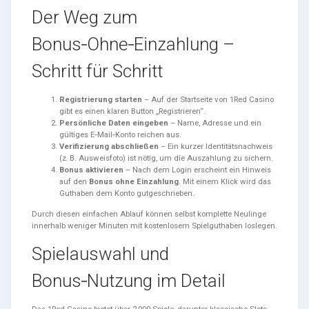
Der Weg zum
Bonus‑Ohne‑Einzahlung –
Schritt für Schritt
Registrierung starten
– Auf der Startseite von 1Red Casino
gibt es einen klaren Button „Registrieren“.
Persönliche Daten eingeben
– Name, Adresse und ein
gültiges E‑Mail‑Konto reichen aus.
Verifizierung abschließen
– Ein kurzer Identitätsnachweis
(z. B. Ausweisfoto) ist nötig, um die Auszahlung zu sichern.
Bonus aktivieren
– Nach dem Login erscheint ein Hinweis
auf den
Bonus ohne Einzahlung
. Mit einem Klick wird das
Guthaben dem Konto gutgeschrieben.
Durch diesen einfachen Ablauf können selbst komplette Neulinge
innerhalb weniger Minuten mit kostenlosem Spielguthaben loslegen.
Spielauswahl und
Bonus‑Nutzung im Detail