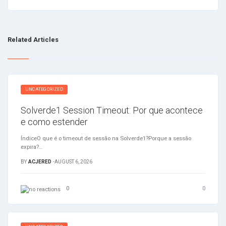
Related Articles
UNCATEGORIZED
Solverde1 Session Timeout: Por que acontece
e como estender
ÍndiceO que é o timeout de sessão na Solverde1?Porque a sessão
expira?…
BY
ACJERED
-
AUGUST 6, 2026
0
0