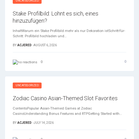
UNCATEGORIZED
Stake Profilbild: Lohnt es sich, eines
hinzuzufügen?
InhaltWarum ein Stake Profilbild mehr als nur Dekoration istSchritt-für-
Schritt: Profilbild hochladen und…
BY
ACJERED
-
AUGUST 6, 2026
0
0
UNCATEGORIZED
Zodiac Casino Asian-Themed Slot Favorites
ContentsPopular Asian-Themed Games at Zodiac
CasinoUnderstanding Bonus Features and RTPGetting Started with…
BY
ACJERED
-
JULY 14, 2026