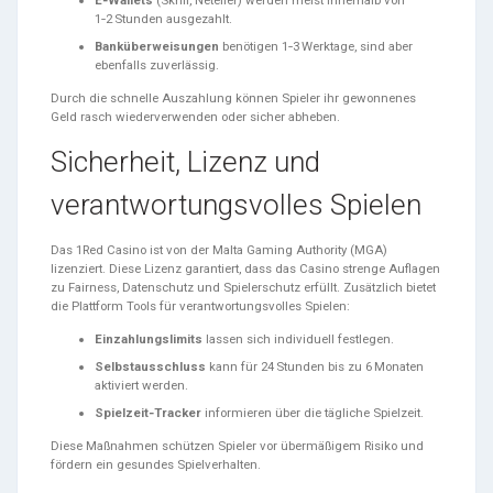
E‑Wallets
(Skrill, Neteller) werden meist innerhalb von
1‑2 Stunden ausgezahlt.
Banküberweisungen
benötigen 1‑3 Werktage, sind aber
ebenfalls zuverlässig.
Durch die schnelle Auszahlung können Spieler ihr gewonnenes
Geld rasch wiederverwenden oder sicher abheben.
Sicherheit, Lizenz und
verantwortungsvolles Spielen
Das 1Red Casino ist von der Malta Gaming Authority (MGA)
lizenziert. Diese Lizenz garantiert, dass das Casino strenge Auflagen
zu Fairness, Datenschutz und Spielerschutz erfüllt. Zusätzlich bietet
die Plattform Tools für verantwortungsvolles Spielen:
Einzahlungslimits
lassen sich individuell festlegen.
Selbstausschluss
kann für 24 Stunden bis zu 6 Monaten
aktiviert werden.
Spielzeit‑Tracker
informieren über die tägliche Spielzeit.
Diese Maßnahmen schützen Spieler vor übermäßigem Risiko und
fördern ein gesundes Spielverhalten.