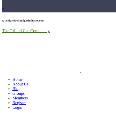
savenigeriaoilandgasindustry.com
The Oil and Gas Community
Home
About Us
Blog
Groups
Members
Register
Login