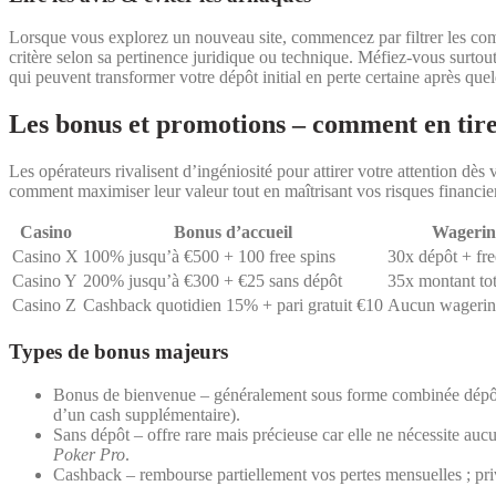
Lorsque vous explorez un nouveau site, commencez par filtrer les com
critère selon sa pertinence juridique ou technique. Méfiez‑vous surtou
qui peuvent transformer votre dépôt initial en perte certaine après que
Les bonus et promotions – comment en tire
Les opérateurs rivalisent d’ingéniosité pour attirer votre attention dè
comment maximiser leur valeur tout en maîtrisant vos risques financie
Casino
Bonus d’accueil
Wagerin
Casino X
100% jusqu’à €500 + 100 free spins
30x dépôt + fre
Casino Y
200% jusqu’à €300 + €25 sans dépôt
35x montant tot
Casino Z
Cashback quotidien 15% + pari gratuit €10
Aucun wagerin
Types de bonus majeurs
Bonus de bienvenue – généralement sous forme combinée dépôt + 
d’un cash supplémentaire).
Sans dépôt – offre rare mais précieuse car elle ne nécessite au
Poker Pro
.
Cashback – rembourse partiellement vos pertes mensuelles ; priv