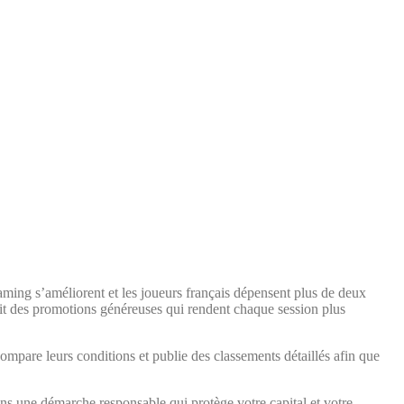
eaming s’améliorent et les joueurs français dépensent plus de deux
ait des promotions généreuses qui rendent chaque session plus
ompare leurs conditions et publie des classements détaillés afin que
 dans une démarche responsable qui protège votre capital et votre