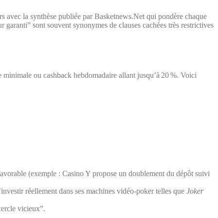
urs avec la synthèse publiée par Basketnews.Net qui pondère chaque
ur garanti” sont souvent synonymes de clauses cachées très restrictives
 mise minimale ou cashback hebdomadaire allant jusqu’à 20 %. Voici
s favorable (exemple : Casino Y propose un doublement du dépôt suivi
’investir réellement dans ses machines vidéo‑poker telles que
Joker
ercle vicieux”.