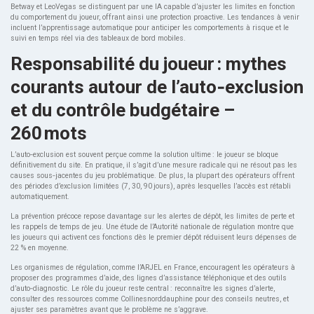
Betway et LeoVegas se distinguent par une IA capable d’ajuster les limites en fonction
du comportement du joueur, offrant ainsi une protection proactive. Les tendances à venir
incluent l’apprentissage automatique pour anticiper les comportements à risque et le
suivi en temps réel via des tableaux de bord mobiles.
Responsabilité du joueur : mythes
courants autour de l’auto‑exclusion
et du contrôle budgétaire –
260 mots
L’auto‑exclusion est souvent perçue comme la solution ultime : le joueur se bloque
définitivement du site. En pratique, il s’agit d’une mesure radicale qui ne résout pas les
causes sous‑jacentes du jeu problématique. De plus, la plupart des opérateurs offrent
des périodes d’exclusion limitées (7, 30, 90 jours), après lesquelles l’accès est rétabli
automatiquement.
La prévention précoce repose davantage sur les alertes de dépôt, les limites de perte et
les rappels de temps de jeu. Une étude de l’Autorité nationale de régulation montre que
les joueurs qui activent ces fonctions dès le premier dépôt réduisent leurs dépenses de
22 % en moyenne.
Les organismes de régulation, comme l’ARJEL en France, encouragent les opérateurs à
proposer des programmes d’aide, des lignes d’assistance téléphonique et des outils
d’auto‑diagnostic. Le rôle du joueur reste central : reconnaître les signes d’alerte,
consulter des ressources comme Collinesnorddauphine pour des conseils neutres, et
ajuster ses paramètres avant que le problème ne s’aggrave.