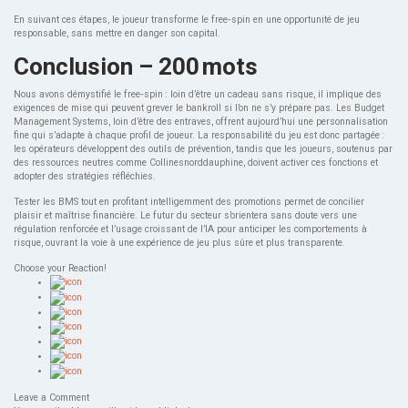
En suivant ces étapes, le joueur transforme le free‑spin en une opportunité de jeu
responsable, sans mettre en danger son capital.
Conclusion – 200 mots
Nous avons démystifié le free‑spin : loin d’être un cadeau sans risque, il implique des
exigences de mise qui peuvent grever le bankroll si l’on ne s’y prépare pas. Les Budget
Management Systems, loin d’être des entraves, offrent aujourd’hui une personnalisation
fine qui s’adapte à chaque profil de joueur. La responsabilité du jeu est donc partagée :
les opérateurs développent des outils de prévention, tandis que les joueurs, soutenus par
des ressources neutres comme Collinesnorddauphine, doivent activer ces fonctions et
adopter des stratégies réfléchies.
Tester les BMS tout en profitant intelligemment des promotions permet de concilier
plaisir et maîtrise financière. Le futur du secteur s’orientera sans doute vers une
régulation renforcée et l’usage croissant de l’IA pour anticiper les comportements à
risque, ouvrant la voie à une expérience de jeu plus sûre et plus transparente.
Choose your
Reaction!
Leave a Comment