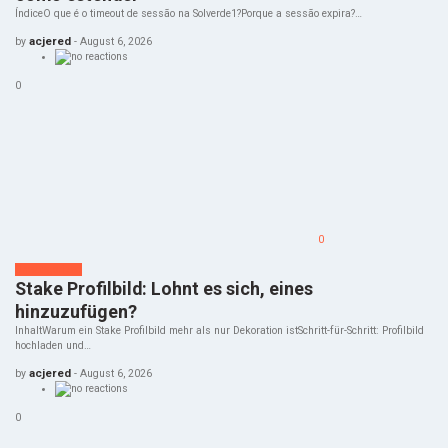
ÍndiceO que é o timeout de sessão na Solverde1?Porque a sessão expira?…
acjered
by
-
August 6, 2026
0
0
Uncategorized
Stake Profilbild: Lohnt es sich, eines
hinzuzufügen?
InhaltWarum ein Stake Profilbild mehr als nur Dekoration istSchritt-für-Schritt: Profilbild
hochladen und…
acjered
by
-
August 6, 2026
0