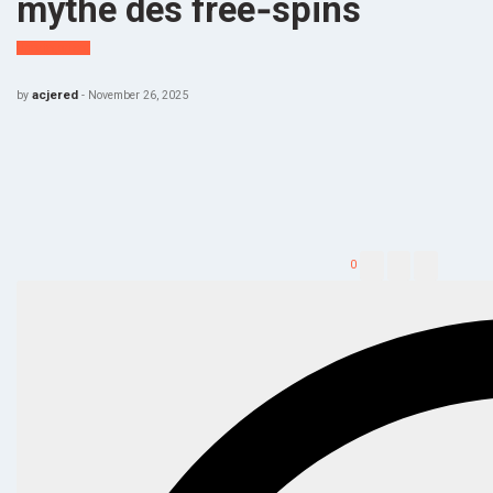
mythe des free‑spins
Uncategorized
acjered
by
-
November 26, 2025
0