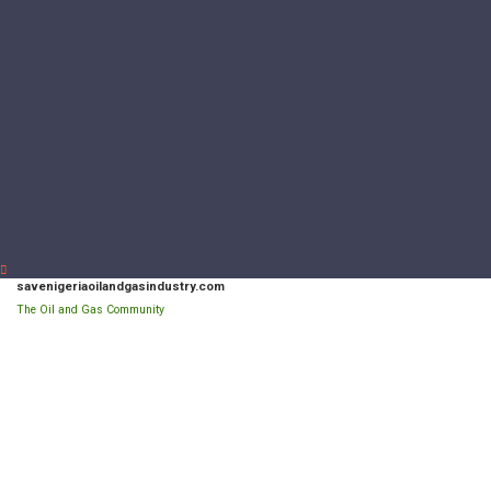
savenigeriaoilandgasindustry.com
The Oil and Gas Community