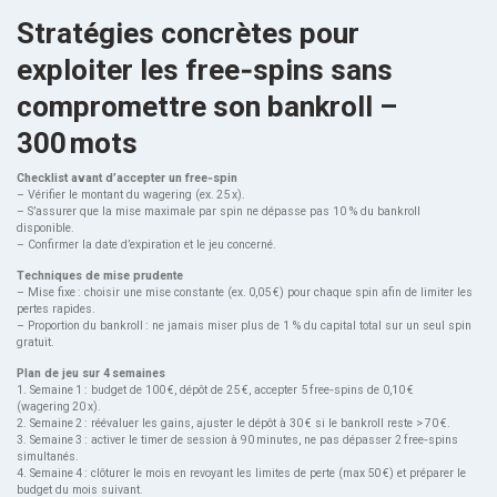
Stratégies concrètes pour
exploiter les free‑spins sans
compromettre son bankroll –
300 mots
Checklist avant d’accepter un free‑spin
– Vérifier le montant du wagering (ex. 25 x).
– S’assurer que la mise maximale par spin ne dépasse pas 10 % du bankroll
disponible.
– Confirmer la date d’expiration et le jeu concerné.
Techniques de mise prudente
– Mise fixe : choisir une mise constante (ex. 0,05 €) pour chaque spin afin de limiter les
pertes rapides.
– Proportion du bankroll : ne jamais miser plus de 1 % du capital total sur un seul spin
gratuit.
Plan de jeu sur 4 semaines
1. Semaine 1 : budget de 100 €, dépôt de 25 €, accepter 5 free‑spins de 0,10 €
(wagering 20 x).
2. Semaine 2 : réévaluer les gains, ajuster le dépôt à 30 € si le bankroll reste > 70 €.
3. Semaine 3 : activer le timer de session à 90 minutes, ne pas dépasser 2 free‑spins
simultanés.
4. Semaine 4 : clôturer le mois en revoyant les limites de perte (max 50 €) et préparer le
budget du mois suivant.