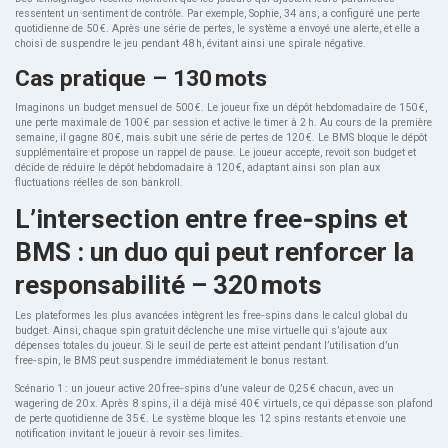
ressentent un sentiment de contrôle. Par exemple, Sophie, 34 ans, a configuré une perte
quotidienne de 50 €. Après une série de pertes, le système a envoyé une alerte, et elle a
choisi de suspendre le jeu pendant 48 h, évitant ainsi une spirale négative.
Cas pratique – 130 mots
Imaginons un budget mensuel de 500 €. Le joueur fixe un dépôt hebdomadaire de 150 €,
une perte maximale de 100 € par session et active le timer à 2 h. Au cours de la première
semaine, il gagne 80 €, mais subit une série de pertes de 120 €. Le BMS bloque le dépôt
supplémentaire et propose un rappel de pause. Le joueur accepte, revoit son budget et
décide de réduire le dépôt hebdomadaire à 120 €, adaptant ainsi son plan aux
fluctuations réelles de son bankroll.
L’intersection entre free‑spins et
BMS : un duo qui peut renforcer la
responsabilité – 320 mots
Les plateformes les plus avancées intègrent les free‑spins dans le calcul global du
budget. Ainsi, chaque spin gratuit déclenche une mise virtuelle qui s’ajoute aux
dépenses totales du joueur. Si le seuil de perte est atteint pendant l’utilisation d’un
free‑spin, le BMS peut suspendre immédiatement le bonus restant.
Scénario 1 : un joueur active 20 free‑spins d’une valeur de 0,25 € chacun, avec un
wagering de 20 x. Après 8 spins, il a déjà misé 40 € virtuels, ce qui dépasse son plafond
de perte quotidienne de 35 €. Le système bloque les 12 spins restants et envoie une
notification invitant le joueur à revoir ses limites.