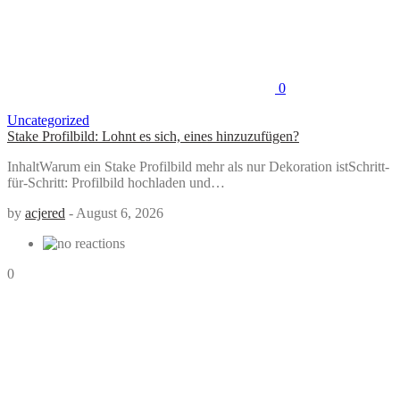
0
Uncategorized
Stake Profilbild: Lohnt es sich, eines hinzuzufügen?
InhaltWarum ein Stake Profilbild mehr als nur Dekoration istSchritt-
für-Schritt: Profilbild hochladen und…
by
acjered
-
August 6, 2026
0