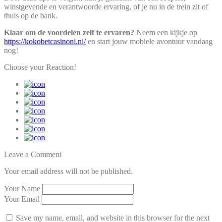
winstgevende en verantwoorde ervaring, of je nu in de trein zit of
thuis op de bank.
Klaar om de voordelen zelf te ervaren?
Neem een kijkje op
https://kokobetcasinonl.nl/
en start jouw mobiele avontuur vandaag
nog!
Choose your
Reaction!
Leave a Comment
Your email address will not be published.
Your Name
Your Email
Save my name, email, and website in this browser for the next