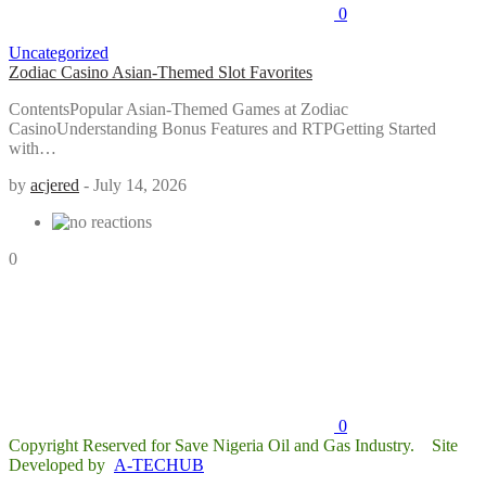
0
Uncategorized
Zodiac Casino Asian-Themed Slot Favorites
ContentsPopular Asian-Themed Games at Zodiac
CasinoUnderstanding Bonus Features and RTPGetting Started
with…
by
acjered
-
July 14, 2026
0
0
Copyright Reserved for Save Nigeria Oil and Gas Industry. Site
Developed by
A-TECHUB