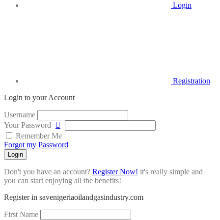
Login
Registration
Login to your Account
Username
Your Password
Remember Me
Forgot my Password
Login
Don't you have an account?
Register Now!
it's really simple and
you can start enjoying all the benefits!
Register in savenigeriaoilandgasindustry.com
First Name