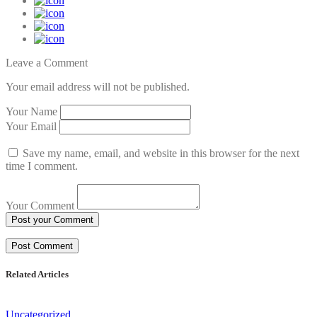
Leave a Comment
Your email address will not be published.
Your Name
Your Email
Save my name, email, and website in this browser for the next
time I comment.
Your Comment
Post your Comment
Related Articles
Uncategorized