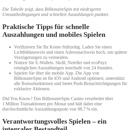
Die Tabelle zeigt, dass BillionaireSpin mit niedrigeren
Umsatzbedingungen und schnellen Auszahlungen punktet.
Praktische Tipps für schnelle
Auszahlungen und mobiles Spielen
Verifizieren Sie Ihr Konto frühzeitig. Laden Sie einen
Lichtbildausweis und einen Adressnachweis hoch, um spätere
Verzögerungen zu vermeiden.
Nutzen Sie E‑Wallets. Skrill, Neteller und ecoPayz
ermöglichen Auszahlungen innerhalb von 24 Stunden.
Spielen Sie über die mobile App. Die App von
BillionaireSpin ist für iOS und Android optimiert, unterstützt
alle Bonusfunktionen und bietet Push‑Benachrichtigungen für
exklusive Aktionen.
Did You Know? Das BillionaireSpin Casino verarbeitet über
1 Million Transaktionen pro Monat und hält dabei eine
durchschnittliche Auszahlungsquote von 98,7 % ein.
Verantwortungsvolles Spielen – ein
integraler Bestandteil