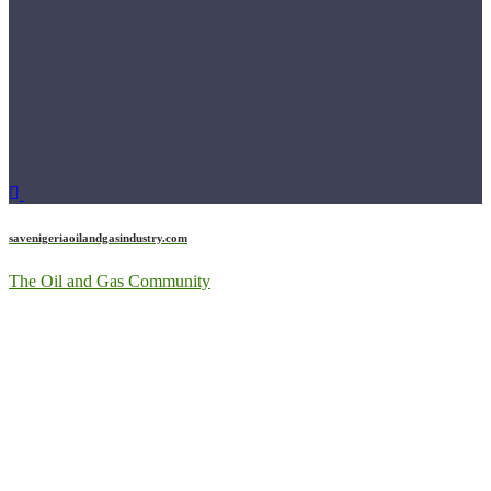
savenigeriaoilandgasindustry.com
The Oil and Gas Community