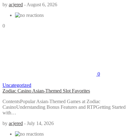
by
acjered
-
August 6, 2026
0
0
Uncategorized
Zodiac Casino Asian-Themed Slot Favorites
ContentsPopular Asian-Themed Games at Zodiac
CasinoUnderstanding Bonus Features and RTPGetting Started
with…
by
acjered
-
July 14, 2026