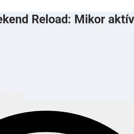
kend Reload: Mikor aktí