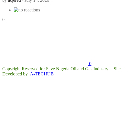
by
acjered
-
July 14, 2026
0
0
Copyright Reserved for Save Nigeria Oil and Gas Industry. Site
Developed by
A-TECHUB