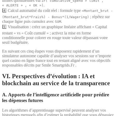
limites quotidiennes via
IF( cumulative_spend > limit ,
.
« ALERTE » , « OK »)
4️⃣ Calcul automatisé du coût réel : formule type
=Montant_brut -
; répétez sur
(Montant_brut*Frais%) - Bonus*(1/Wagering)
chaque ligne puis cumulez avec
.
SUM
5️⃣ Visualisation : créez un graphique linéaire affichant « Capital
restant » vs « Coût cumulé » ; activez la mise en forme
conditionnelle pour colorer en rouge toute valeur dépassant votre
seuil budgétaire.
En suivant ces cinq étapes vous disposerez rapidement d’un
simulateur autonome capable d’analyser vos sessions sur n’importe
quel casino en ligne france tout en restant aligné avec vos objectifs
responsables décrits par Smile Smartgrids.Fr .
VI. Perspectives d’évolution : IA et
blockchain au service de la transparence
A. Apports de l’intelligence artificielle pour prédire
les dépenses futures
Les algorithmes d’apprentissage supervisé peuvent analyser vos
historiques mensuels afin d’estimer la probabilité que vous dépassiez