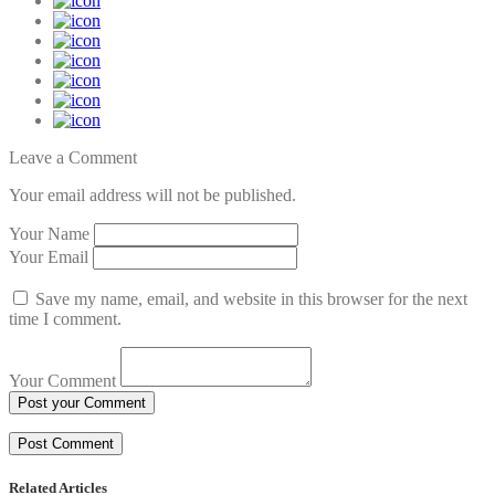
Leave a Comment
Your email address will not be published.
Your Name
Your Email
Save my name, email, and website in this browser for the next
time I comment.
Your Comment
Post your Comment
Related Articles