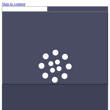
Skip to content