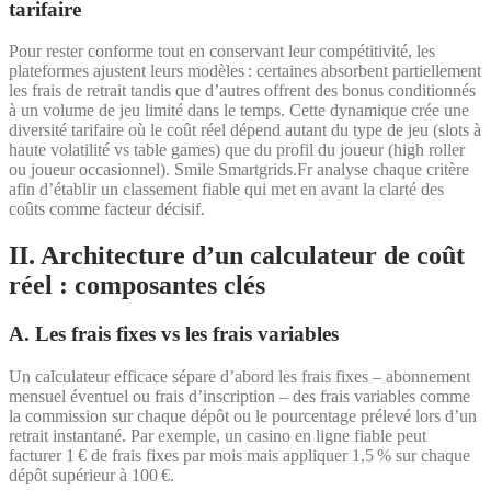
tarifaire
Pour rester conforme tout en conservant leur compétitivité, les
plateformes ajustent leurs modèles : certaines absorbent partiellement
les frais de retrait tandis que d’autres offrent des bonus conditionnés
à un volume de jeu limité dans le temps. Cette dynamique crée une
diversité tarifaire où le coût réel dépend autant du type de jeu (slots à
haute volatilité vs table games) que du profil du joueur (high roller
ou joueur occasionnel). Smile Smartgrids.Fr analyse chaque critère
afin d’établir un classement fiable qui met en avant la clarté des
coûts comme facteur décisif.
II. Architecture d’un calculateur de coût
réel : composantes clés
A. Les frais fixes vs les frais variables
Un calculateur efficace sépare d’abord les frais fixes – abonnement
mensuel éventuel ou frais d’inscription – des frais variables comme
la commission sur chaque dépôt ou le pourcentage prélevé lors d’un
retrait instantané. Par exemple, un casino en ligne fiable peut
facturer 1 € de frais fixes par mois mais appliquer 1,5 % sur chaque
dépôt supérieur à 100 €.