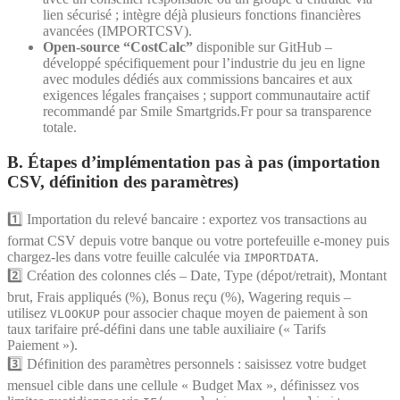
lien sécurisé ; intègre déjà plusieurs fonctions financières
avancées (IMPORTCSV).
Open-source “CostCalc”
disponible sur GitHub –
développé spécifiquement pour l’industrie du jeu en ligne
avec modules dédiés aux commissions bancaires et aux
exigences légales françaises ; support communautaire actif
recommandé par Smile Smartgrids.Fr pour sa transparence
totale.
B. Étapes d’implémentation pas à pas (importation
CSV, définition des paramètres)
1️⃣ Importation du relevé bancaire : exportez vos transactions au
format CSV depuis votre banque ou votre portefeuille e‑money puis
chargez‑les dans votre feuille calculée via
.
IMPORTDATA
2️⃣ Création des colonnes clés – Date, Type (dépot/retrait), Montant
brut, Frais appliqués (%), Bonus reçu (%), Wagering requis –
utilisez
pour associer chaque moyen de paiement à son
VLOOKUP
taux tarifaire pré‑défini dans une table auxiliaire (« Tarifs
Paiement »).
3️⃣ Définition des paramètres personnels : saisissez votre budget
mensuel cible dans une cellule « Budget Max », définissez vos