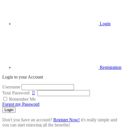
Login
Registration
Login to your Account
Username
Your Password
Remember Me
Forgot my Password
Login
Don't you have an account?
Register Now!
it's really simple and
you can start enjoying all the benefits!