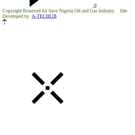
0
Copyright Reserved for Save Nigeria Oil and Gas Industry. Site
Developed by
A-TECHUB