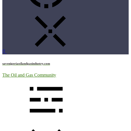
savenigeriaoilandgasindustry.com
The Oil and Gas Community