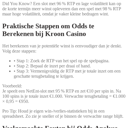
Did You Know? Een slot met 96 % RTP en lage volatiliteit kan op
de korte termijn meer winst opleveren dan een spel met 98 % RTP
maar hoge volatiliteit, omdat je vaker kleine bedragen wint.
Praktische Stappen om Odds te
Berekenen bij Kroon Casino
Het berekenen van je potentiële winst is eenvoudiger dan je denkt.
Volg deze stappen:
• Stap 1: Zoek de RTP van het spel op de spelpagina.
• Stap 2: Bepaal de inzet per draai of hand.
• Stap 3: Vermenigvuldig de RTP met je totale inzet om een
geschatte terugbetaling te krijgen.
Voorbeeld:
Je speelt een NetEnt‑slot met 95 % RTP en zet €10 per spin in. Na
100 spins is je totale inzet €1.000. Verwachte terugbetaling = €1.000
× 0,95 = €950.
Pro Tip: Houd je eigen win‑/verlies‑statistieken bij in een
spreadsheet. Zo zie je sneller of je binnen de verwachte range blijft.