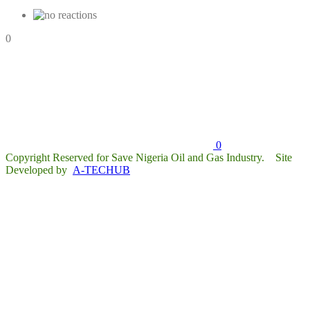
0
0
Copyright Reserved for Save Nigeria Oil and Gas Industry. Site
Developed by
A-TECHUB