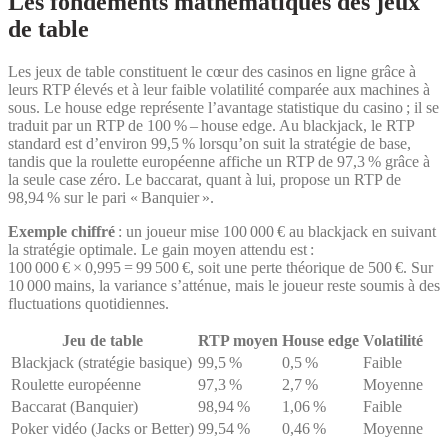
Les fondements mathématiques des jeux
de table
Les jeux de table constituent le cœur des casinos en ligne grâce à
leurs RTP élevés et à leur faible volatilité comparée aux machines à
sous. Le house edge représente l’avantage statistique du casino ; il se
traduit par un RTP de 100 % – house edge. Au blackjack, le RTP
standard est d’environ 99,5 % lorsqu’on suit la stratégie de base,
tandis que la roulette européenne affiche un RTP de 97,3 % grâce à
la seule case zéro. Le baccarat, quant à lui, propose un RTP de
98,94 % sur le pari « Banquier ».
Exemple chiffré
: un joueur mise 100 000 € au blackjack en suivant
la stratégie optimale. Le gain moyen attendu est :
100 000 € × 0,995 = 99 500 €, soit une perte théorique de 500 €. Sur
10 000 mains, la variance s’atténue, mais le joueur reste soumis à des
fluctuations quotidiennes.
Jeu de table
RTP moyen
House edge
Volatilité
Blackjack (stratégie basique)
99,5 %
0,5 %
Faible
Roulette européenne
97,3 %
2,7 %
Moyenne
Baccarat (Banquier)
98,94 %
1,06 %
Faible
Poker vidéo (Jacks or Better)
99,54 %
0,46 %
Moyenne