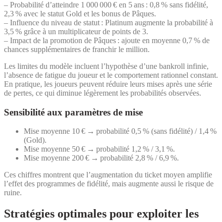
– Probabilité d’atteindre 1 000 000 € en 5 ans : 0,8 % sans fidélité,
2,3 % avec le statut Gold et les bonus de Pâques.
– Influence du niveau de statut : Platinum augmente la probabilité à
3,5 % grâce à un multiplicateur de points de 3.
– Impact de la promotion de Pâques : ajoute en moyenne 0,7 % de
chances supplémentaires de franchir le million.
Les limites du modèle incluent l’hypothèse d’une bankroll infinie,
l’absence de fatigue du joueur et le comportement rationnel constant.
En pratique, les joueurs peuvent réduire leurs mises après une série
de pertes, ce qui diminue légèrement les probabilités observées.
Sensibilité aux paramètres de mise
Mise moyenne 10 € → probabilité 0,5 % (sans fidélité) / 1,4 %
(Gold).
Mise moyenne 50 € → probabilité 1,2 % / 3,1 %.
Mise moyenne 200 € → probabilité 2,8 % / 6,9 %.
Ces chiffres montrent que l’augmentation du ticket moyen amplifie
l’effet des programmes de fidélité, mais augmente aussi le risque de
ruine.
Stratégies optimales pour exploiter les