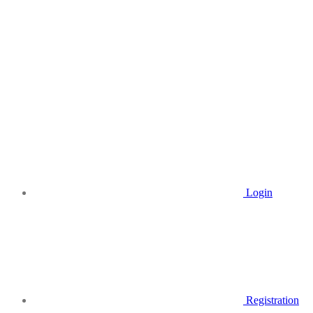
Login
Registration