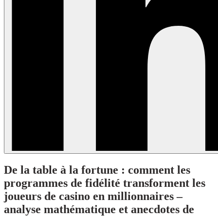
De la table à la fortune : comment les
programmes de fidélité transforment les
joueurs de casino en millionnaires –
analyse mathématique et anecdotes de