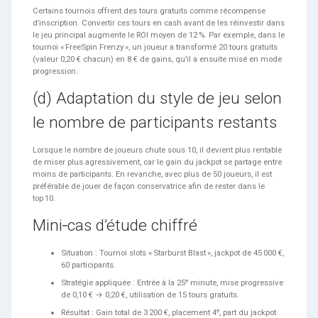
Certains tournois offrent des tours gratuits comme récompense
d’inscription. Convertir ces tours en cash avant de les réinvestir dans
le jeu principal augmente le ROI moyen de 12 %. Par exemple, dans le
tournoi « FreeSpin Frenzy », un joueur a transformé 20 tours gratuits
(valeur 0,20 € chacun) en 8 € de gains, qu’il a ensuite misé en mode
progression.
(d) Adaptation du style de jeu selon
le nombre de participants restants
Lorsque le nombre de joueurs chute sous 10, il devient plus rentable
de miser plus agressivement, car le gain du jackpot se partage entre
moins de participants. En revanche, avec plus de 50 joueurs, il est
préférable de jouer de façon conservatrice afin de rester dans le
top 10.
Mini‑cas d’étude chiffré
Situation : Tournoi slots « Starburst Blast », jackpot de 45 000 €,
60 participants.
Stratégie appliquée : Entrée à la 25ᵉ minute, mise progressive
de 0,10 € → 0,20 €, utilisation de 15 tours gratuits.
Résultat : Gain total de 3 200 €, placement 4ᵉ, part du jackpot