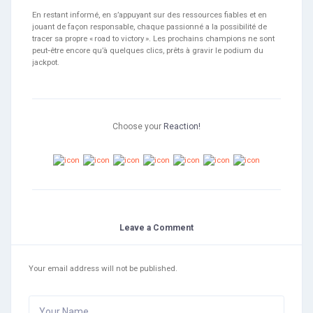
En restant informé, en s’appuyant sur des ressources fiables et en
jouant de façon responsable, chaque passionné a la possibilité de
tracer sa propre « road to victory ». Les prochains champions ne sont
peut‑être encore qu’à quelques clics, prêts à gravir le podium du
jackpot.
Choose your
Reaction!
Leave a Comment
Your email address will not be published.
Your Name