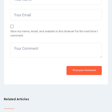
Your Email
Save my name, email, and website in this browser for the next time I
comment.
Your Comment
Post your Comment
Related Articles