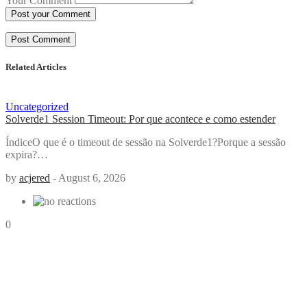
Your Comment
Post your Comment
Related Articles
Uncategorized
Solverde1 Session Timeout: Por que acontece e como estender
ÍndiceO que é o timeout de sessão na Solverde1?Porque a sessão
expira?…
by
acjered
-
August 6, 2026
0