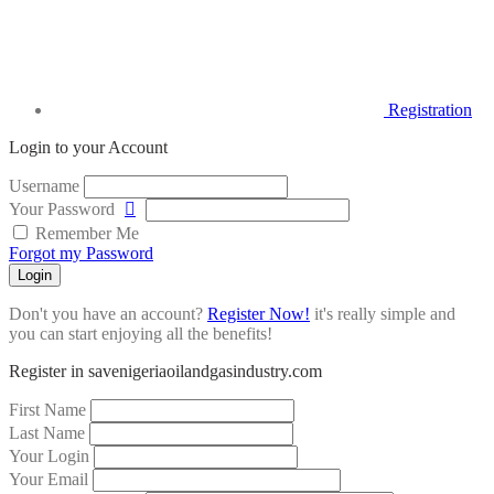
Registration
Login to your Account
Username
Your Password
Remember Me
Forgot my Password
Login
Don't you have an account?
Register Now!
it's really simple and
you can start enjoying all the benefits!
Register in savenigeriaoilandgasindustry.com
First Name
Last Name
Your Login
Your Email