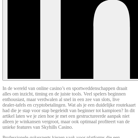
In de wereld van online casino’s en sportweddenschappen draait
alles om inzicht, timing en de juiste tools. Veel spelers beginnen
enthousiast, maar verdwalen al snel in een zee van slots, live
dealer‑tafels en cryptobetalingen. Wat als je een duidelijke routekaart
had die je stap voor stap begeleidt van beginner tot kampioen? In dit
artikel laten we je zien hoe je met een gestructureerde aanpak niet
alleen je winkansen vergroot, maar ook optimaal profiteert van de
unieke features van Skyhills Casino.
Professionele gokexperts kiezen vaak voor platforms die een