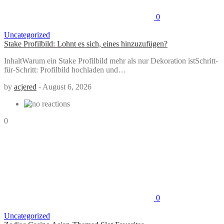
0
Uncategorized
Stake Profilbild: Lohnt es sich, eines hinzuzufügen?
InhaltWarum ein Stake Profilbild mehr als nur Dekoration istSchritt-
für-Schritt: Profilbild hochladen und…
by
acjered
-
August 6, 2026
0
0
Uncategorized