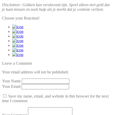
Disclaimer: Gokken kan verslavend zijn. Speel alleen met geld dat
je kunt missen en zoek hulp als je merkt dat je controle verliest.
Choose your
Reaction!
Leave a Comment
Your email address will not be published.
Your Name
Your Email
Save my name, email, and website in this browser for the next
time I comment.