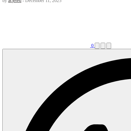
by
acjered
-
December 11, 2025
0