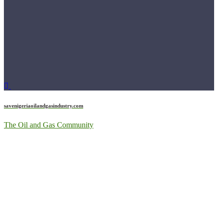
savenigeriaoilandgasindustry.com
The Oil and Gas Community