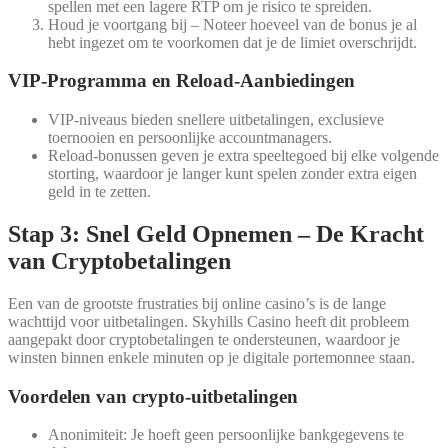
spellen met een lagere RTP om je risico te spreiden.
Houd je voortgang bij – Noteer hoeveel van de bonus je al
hebt ingezet om te voorkomen dat je de limiet overschrijdt.
VIP‑Programma en Reload‑Aanbiedingen
VIP‑niveaus bieden snellere uitbetalingen, exclusieve
toernooien en persoonlijke accountmanagers.
Reload‑bonussen geven je extra speeltegoed bij elke volgende
storting, waardoor je langer kunt spelen zonder extra eigen
geld in te zetten.
Stap 3: Snel Geld Opnemen – De Kracht
van Cryptobetalingen
Een van de grootste frustraties bij online casino’s is de lange
wachttijd voor uitbetalingen. Skyhills Casino heeft dit probleem
aangepakt door cryptobetalingen te ondersteunen, waardoor je
winsten binnen enkele minuten op je digitale portemonnee staan.
Voordelen van crypto‑uitbetalingen
Anonimiteit: Je hoeft geen persoonlijke bankgegevens te