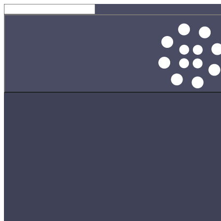
Skip
to
content