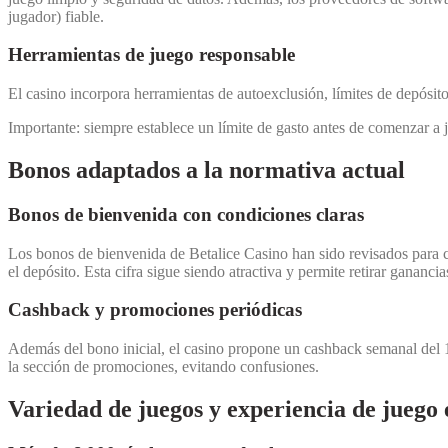
jugador) fiable.
Herramientas de juego responsable
El casino incorpora herramientas de autoexclusión, límites de depósit
Importante: siempre establece un límite de gasto antes de comenzar a j
Bonos adaptados a la normativa actual
Bonos de bienvenida con condiciones claras
Los bonos de bienvenida de Betalice Casino han sido revisados para c
el depósito. Esta cifra sigue siendo atractiva y permite retirar gananci
Cashback y promociones periódicas
Además del bono inicial, el casino propone un cashback semanal del 1
la sección de promociones, evitando confusiones.
Variedad de juegos y experiencia de juego 