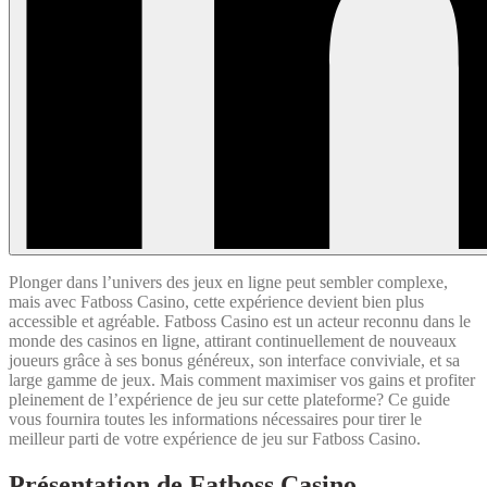
Plonger dans l’univers des jeux en ligne peut sembler complexe,
mais avec Fatboss Casino, cette expérience devient bien plus
accessible et agréable. Fatboss Casino est un acteur reconnu dans le
monde des casinos en ligne, attirant continuellement de nouveaux
joueurs grâce à ses bonus généreux, son interface conviviale, et sa
large gamme de jeux. Mais comment maximiser vos gains et profiter
pleinement de l’expérience de jeu sur cette plateforme? Ce guide
vous fournira toutes les informations nécessaires pour tirer le
meilleur parti de votre expérience de jeu sur Fatboss Casino.
Présentation de Fatboss Casino