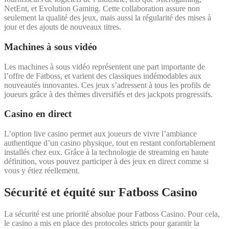
NetEnt, et Evolution Gaming. Cette collaboration assure non
seulement la qualité des jeux, mais aussi la régularité des mises à
jour et des ajouts de nouveaux titres.
Machines à sous vidéo
Les machines à sous vidéo représentent une part importante de
l’offre de Fatboss, et varient des classiques indémodables aux
nouveautés innovantes. Ces jeux s’adressent à tous les profils de
joueurs grâce à des thèmes diversifiés et des jackpots progressifs.
Casino en direct
L’option live casino permet aux joueurs de vivre l’ambiance
authentique d’un casino physique, tout en restant confortablement
installés chez eux. Grâce à la technologie de streaming en haute
définition, vous pouvez participer à des jeux en direct comme si
vous y étiez réellement.
Sécurité et équité sur Fatboss Casino
La sécurité est une priorité absolue pour Fatboss Casino. Pour cela,
le casino a mis en place des protocoles stricts pour garantir la