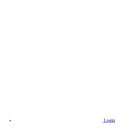
Login