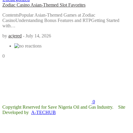
Zodiac Casino Asian-Themed Slot Favorites
ContentsPopular Asian-Themed Games at Zodiac
CasinoUnderstanding Bonus Features and RTPGetting Started
with…
by
acjered
-
July 14, 2026
0
0
Copyright Reserved for Save Nigeria Oil and Gas Industry. Site
Developed by
A-TECHUB