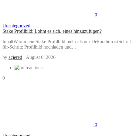
0
Uncategorized
Stake Profilbild: Lohnt es sich, eines hinzuzufügen?
InhaltWarum ein Stake Profilbild mehr als nur Dekoration istSchritt-
für-Schritt: Profilbild hochladen und…
by
acjered
-
August 6, 2026
0
0
Uncategorized