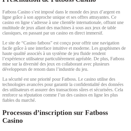
Fatboss Casino s’est imposé dans le monde des jeux d’argent en
ligne grâce à son approche unique et ses offres attrayantes. Ce
casino en ligne s’adresse à une clientèle internationale, offrant une
multitude de jeux allant des machines à sous aux jeux de table
classiques, en passant par un casino en direct immersif.
Le site de “Casino fatboss” est conçu pour offrir une navigation
facile grâce à une interface intuitive et moderne. Les graphismes de
haute qualité associés à un système de jeu fluide rendent
l’expérience utilisateur particulièrement agréable. De plus, Fatboss
mise sur la diversité des jeux en collaborant avec plusieurs
développeurs de renom dans l’industrie du jeu.
La sécurité est une priorité pour Fatboss. Le casino utilise des
technologies avancées pour garantir la confidentialité des données
des utilisateurs et assurer des transactions sûres et sécurisées. Cela
renforce sa réputation comme l’un des casinos en ligne les plus
fiables du marché.
Processus d’inscription sur Fatboss
Casino