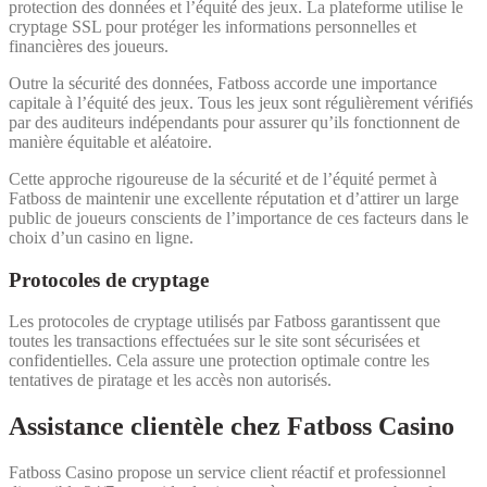
protection des données et l’équité des jeux. La plateforme utilise le
cryptage SSL pour protéger les informations personnelles et
financières des joueurs.
Outre la sécurité des données, Fatboss accorde une importance
capitale à l’équité des jeux. Tous les jeux sont régulièrement vérifiés
par des auditeurs indépendants pour assurer qu’ils fonctionnent de
manière équitable et aléatoire.
Cette approche rigoureuse de la sécurité et de l’équité permet à
Fatboss de maintenir une excellente réputation et d’attirer un large
public de joueurs conscients de l’importance de ces facteurs dans le
choix d’un casino en ligne.
Protocoles de cryptage
Les protocoles de cryptage utilisés par Fatboss garantissent que
toutes les transactions effectuées sur le site sont sécurisées et
confidentielles. Cela assure une protection optimale contre les
tentatives de piratage et les accès non autorisés.
Assistance clientèle chez Fatboss Casino
Fatboss Casino propose un service client réactif et professionnel