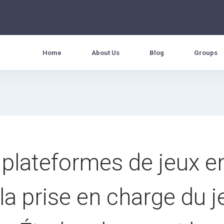
Home
About Us
Blog
Groups
lateformes de jeux en
la prise en charge du j