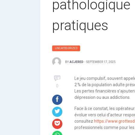
pathologique 
pratiques
UNCATEGORIZED
BY
ACJERED
-
SEPTEMBER 17, 2025
Le jeu compulsif, souvent appel
2 % de la population adulte pré
0
Les pertes financières s’ajouten
dépression ou aux addictions.
Face à ce constat, les opérateur
évolue vers celui d’acteur respo
consultez
https://www.grottes
professionnels comme pour les 