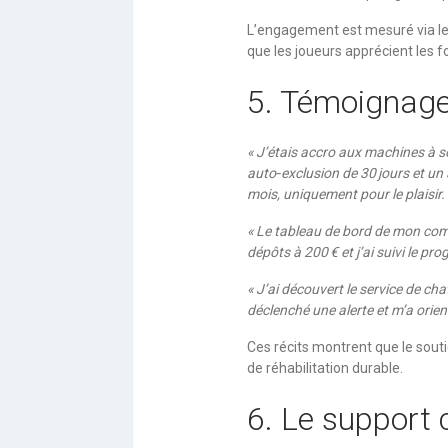
L’engagement est mesuré via le 
que les joueurs apprécient les f
5. Témoignages
« J’étais accro aux machines à s
auto‑exclusion de 30 jours et un 
mois, uniquement pour le plaisir.
« Le tableau de bord de mon comp
dépôts à 200 € et j’ai suivi le p
« J’ai découvert le service de ch
déclenché une alerte et m’a orien
Ces récits montrent que le sout
de réhabilitation durable.
6. Le support c