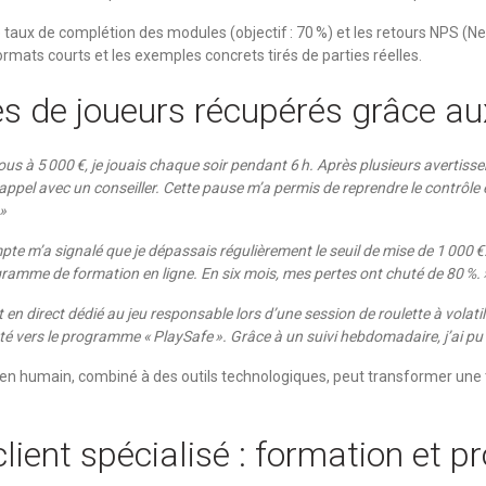
taux de complétion des modules (objectif : 70 %) et les retours NPS (Ne
ormats courts et les exemples concrets tirés de parties réelles.
 de joueurs récupérés grâce aux
ous à 5 000 €, je jouais chaque soir pendant 6 h. Après plusieurs avertis
appel avec un conseiller. Cette pause m’a permis de reprendre le contrôle 
 »
te m’a signalé que je dépassais régulièrement le seuil de mise de 1 000 €.
rogramme de formation en ligne. En six mois, mes pertes ont chuté de 80 %. 
at en direct dédié au jeu responsable lors d’une session de roulette à vol
té vers le programme « PlaySafe ». Grâce à un suivi hebdomadaire, j’ai pu
ien humain, combiné à des outils technologiques, peut transformer une
lient spécialisé : formation et p