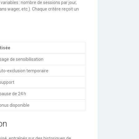
variables : nombre de sessions par jour,
s wager, etc.). Chaque critère reçoit un
tisée
age de sensibilisation
auto‑exclusion temporaire
 support
pause de 24 h
onus disponible
ion
isé, entraînés sur des historiques de