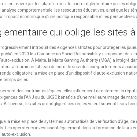
rs mis en œuvre par les plateformes : le cadre réglementaire qui les obli
s d’analyse comportementale, les ressources éducatives, ainsi que les té
r l’impact économique d’une politique responsable et les perspectives d
lementaire qui oblige les sites à
 progressivement introduit des exigences strictes pour protéger les jou
blié en 2020 le « Guidance on Social Responsibility », imposant des lim
s d’auto‑exclusion. À Malte, la Malta Gaming Authority (MGA) a intégré da
ateur à fournir un tableau de bord de suivi des comportements à risque.
rendu obligatoire la mise en place d’un dispositif d’auto‑exclusion natio
de temps de jeu.
uement des contraintes légales ; elles influencent directement la réput
igences de l’ANJ ou du UKGC bénéficie d’une meilleure image de marque,
 À l’inverse, les sites qui négligent ces règles voient souvent leurs li
que la mise en place de systèmes automatisés de vérification d’âge, de 
. Les opérateurs investissent également dans la formation de leurs éq
’auto‑exclusion.