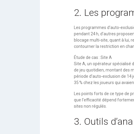
2. Les program
Les programmes d’auto‑exclusio
pendant 24 h, d’autres proposent
blocage multi‑site, quant à lui, 
contourner la restriction en ch
Étude de cas : Site A
Site A, un opérateur spécialisé 
de jeu quotidien, montant des m
période d’auto‑exclusion de 14 j
35 % chez les joueurs qui avaien
Les points forts de ce type de p
que l’efficacité dépend forteme
sites non régulés.
3. Outils d’an