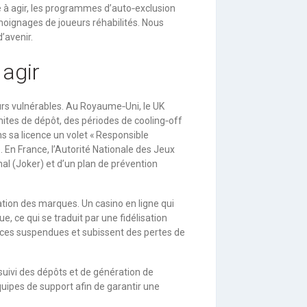
ge à agir, les programmes d’auto‑exclusion
moignages de joueurs réhabilités. Nous
’avenir.
 agir
eurs vulnérables. Au Royaume‑Uni, le UK
ites de dépôt, des périodes de cooling‑off
ns sa licence un volet « Responsible
 En France, l’Autorité Nationale des Jeux
nal (Joker) et d’un plan de prévention
ation des marques. Un casino en ligne qui
 ce qui se traduit par une fidélisation
cences suspendues et subissent des pertes de
suivi des dépôts et de génération de
uipes de support afin de garantir une