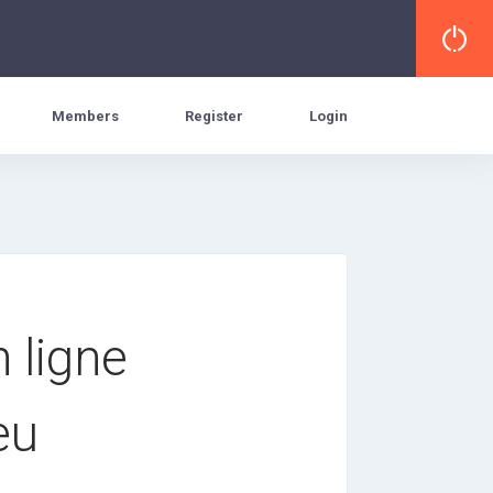
Members
Register
Login
 ligne
eu