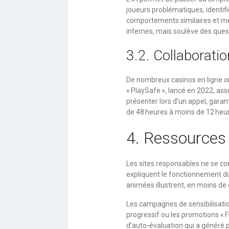
joueurs problématiques, identifi
comportements similaires et met
internes, mais soulève des ques
3.2. Collaborati
De nombreux casinos en ligne o
« PlaySafe », lancé en 2022, ass
présenter lors d’un appel, garant
de 48 heures à moins de 12 heu
4. Ressources
Les sites responsables ne se co
expliquent le fonctionnement du 
animées illustrent, en moins de
Les campagnes de sensibilisati
progressif ou les promotions « 
d’auto‑évaluation qui a généré p