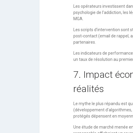
Les opérateurs investissent dan
psychologie de l’addiction, les l
MGA.
Les scripts d’intervention sont s
post‑contact (email de rappel, a
partenaires.
Les indicateurs de performance m
un taux de résolution au premier
7. Impact écon
réalités
Le mythe le plus répandu est que
(développement d’algorithmes, 
protégés dépensent en moyenne 1
Une étude de marché menée en 