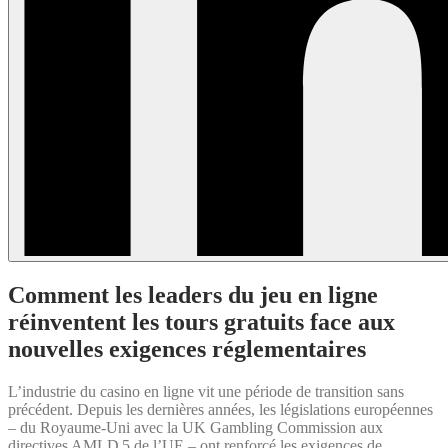
Comment les leaders du jeu en ligne
réinventent les tours gratuits face aux
nouvelles exigences réglementaires
L’industrie du casino en ligne vit une période de transition sans
précédent. Depuis les dernières années, les législations européennes
– du Royaume‑Uni avec la UK Gambling Commission aux
directives AMLD 5 de l’UE – ont renforcé les exigences de