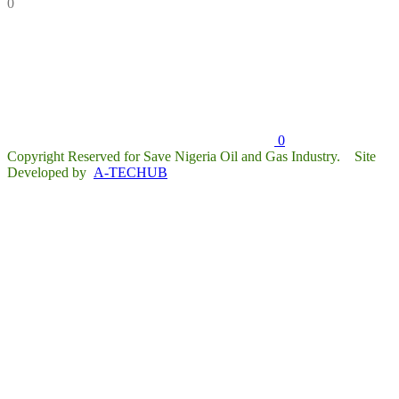
0
0
Copyright Reserved for Save Nigeria Oil and Gas Industry. Site
Developed by
A-TECHUB