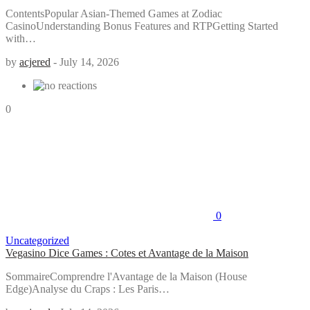
ContentsPopular Asian-Themed Games at Zodiac
CasinoUnderstanding Bonus Features and RTPGetting Started
with…
by
acjered
-
July 14, 2026
0
0
Uncategorized
Vegasino Dice Games : Cotes et Avantage de la Maison
SommaireComprendre l'Avantage de la Maison (House
Edge)Analyse du Craps : Les Paris…