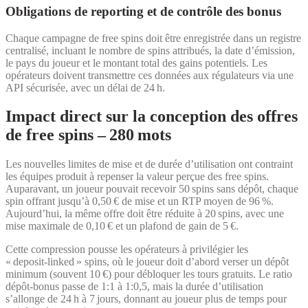
Obligations de reporting et de contrôle des bonus
Chaque campagne de free spins doit être enregistrée dans un registre
centralisé, incluant le nombre de spins attribués, la date d’émission,
le pays du joueur et le montant total des gains potentiels. Les
opérateurs doivent transmettre ces données aux régulateurs via une
API sécurisée, avec un délai de 24 h.
Impact direct sur la conception des offres
de free spins – 280 mots
Les nouvelles limites de mise et de durée d’utilisation ont contraint
les équipes produit à repenser la valeur perçue des free spins.
Auparavant, un joueur pouvait recevoir 50 spins sans dépôt, chaque
spin offrant jusqu’à 0,50 € de mise et un RTP moyen de 96 %.
Aujourd’hui, la même offre doit être réduite à 20 spins, avec une
mise maximale de 0,10 € et un plafond de gain de 5 €.
Cette compression pousse les opérateurs à privilégier les
« deposit‑linked » spins, où le joueur doit d’abord verser un dépôt
minimum (souvent 10 €) pour débloquer les tours gratuits. Le ratio
dépôt‑bonus passe de 1:1 à 1:0,5, mais la durée d’utilisation
s’allonge de 24 h à 7 jours, donnant au joueur plus de temps pour