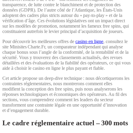
transparence, de lutte contre le blanchiment et de protection des
données (GDPR). De l’autre côté de l’Atlantique, les États‑Unis
adoptent des cadres plus stricts autour du « pay‑to‑play » et de la
vérification d’âge. Ces évolutions législatives ont un impact direct
sur les modèles de promotion, notamment les fameux free spins, qui
constituaient autrefois le levier principal d’acquisition de joueurs.
Pour découvrir les meilleures offres de
casino en ligne
, consultez le
site Minisites Charte.Fr, un comparateur indépendant qui analyse
chaque bonus sous l’angle de la conformité, de la rentabilité et de la
sécurité. Vous y trouverez des classements actualisés, des revues
détaillées et des évaluations de la fiabilité des opérateurs, ce qui vous
aide à choisir le casino en ligne le plus payant et fiable.
Cet article propose un deep‑dive technique : nous décortiquerons les
contraintes réglementaires, nous montrerons comment elles
modifient la conception des free spins, puis nous analyserons les
réponses technologiques et économiques des opérateurs. Au fil des
sections, vous comprendrez comment les leaders du secteur
transforment une contrainte légale en une opportunité d’innovation
et d’engagement durable.
Le cadre réglementaire actuel – 300 mots