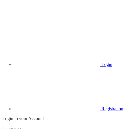
Login
Registration
Login to your Account
Username