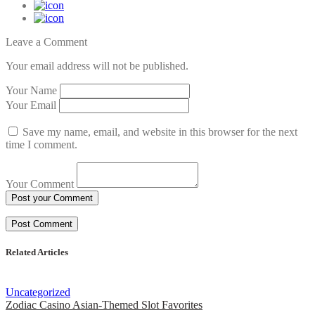
Leave a Comment
Your email address will not be published.
Your Name
Your Email
Save my name, email, and website in this browser for the next
time I comment.
Your Comment
Post your Comment
Related Articles
Uncategorized
Zodiac Casino Asian-Themed Slot Favorites