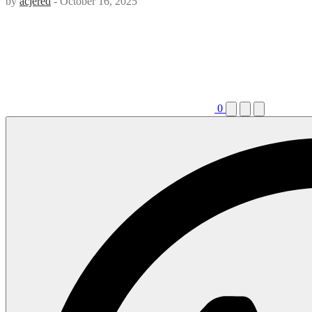
by
acjered
-
October 16, 2025
0