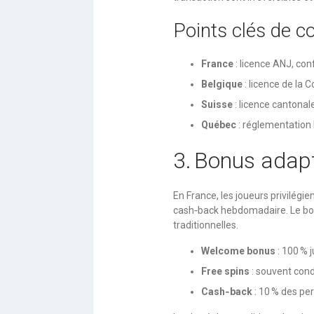
Points clés de c
France
: licence ANJ, con
Belgique
: licence de la 
Suisse
: licence cantonal
Québec
: réglementation L
3. Bonus adapt
En France, les joueurs privilégi
cash‑back hebdomadaire. Le bon
traditionnelles.
Welcome bonus
: 100 % 
Free spins
: souvent cond
Cash‑back
: 10 % des per