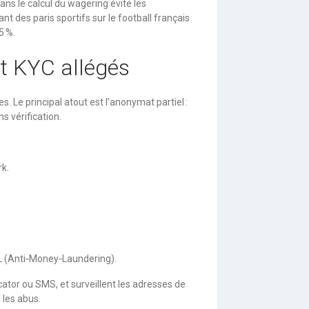
ns le calcul du wagering évite les
t des paris sportifs sur le football français
5 %.
et KYC allégés
. Le principal atout est l’anonymat partiel :
s vérification.
rk.
ML (Anti‑Money‑Laundering).
ator ou SMS, et surveillent les adresses de
 les abus.