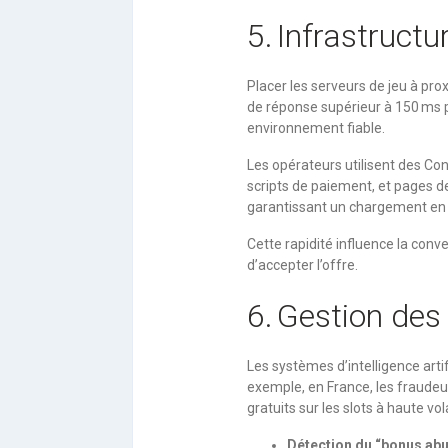
5. Infrastruct
Placer les serveurs de jeu à pro
de réponse supérieur à 150 ms p
environnement fiable.
Les opérateurs utilisent des Co
scripts de paiement, et pages d
garantissant un chargement en
Cette rapidité influence la conv
d’accepter l’offre.
6. Gestion des
Les systèmes d’intelligence art
exemple, en France, les fraudeur
gratuits sur les slots à haute vola
Détection du “bonus ab