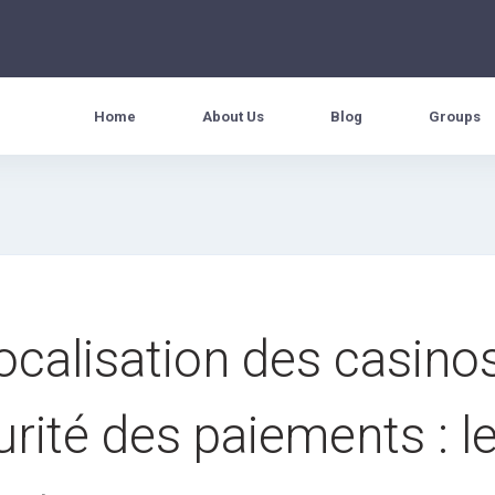
Home
About Us
Blog
Groups
calisation des casinos
urité des paiements : 