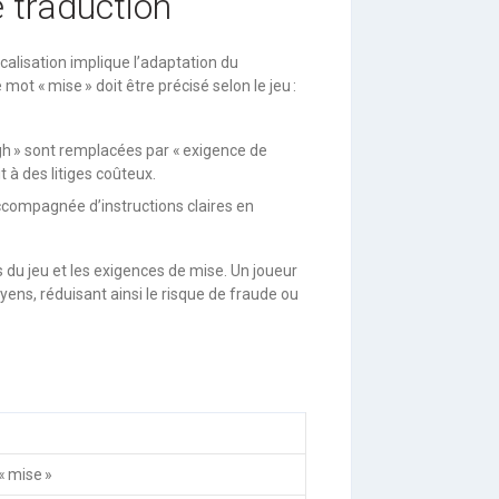
e traduction
ocalisation implique l’adaptation du
mot « mise » doit être précisé selon le jeu :
gh » sont remplacées par « exigence de
 à des litiges coûteux.
 accompagnée d’instructions claires en
 du jeu et les exigences de mise. Un joueur
yens, réduisant ainsi le risque de fraude ou
« mise »