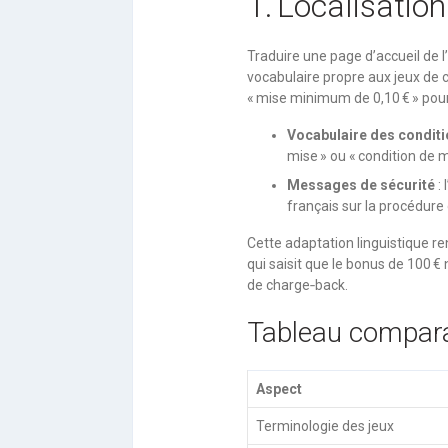
1. Localisation
Traduire une page d’accueil de l’
vocabulaire propre aux jeux de ca
« mise minimum de 0,10 € » pour u
Vocabulaire des condit
mise » ou « condition de m
Messages de sécurité
: 
français sur la procédure 
Cette adaptation linguistique re
qui saisit que le bonus de 100 €
de charge‑back.
Tableau comparat
Aspect
Terminologie des jeux