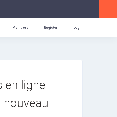
Members
Register
Login
 en ligne
le nouveau