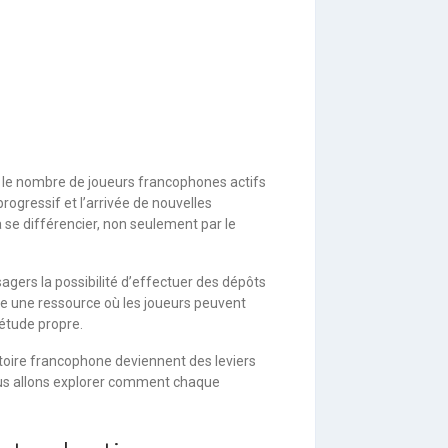
 le nombre de joueurs francophones actifs
rogressif et l’arrivée de nouvelles
se différencier, non seulement par le
agers la possibilité d’effectuer des dépôts
me une ressource où les joueurs peuvent
étude propre.
rritoire francophone deviennent des leviers
ous allons explorer comment chaque