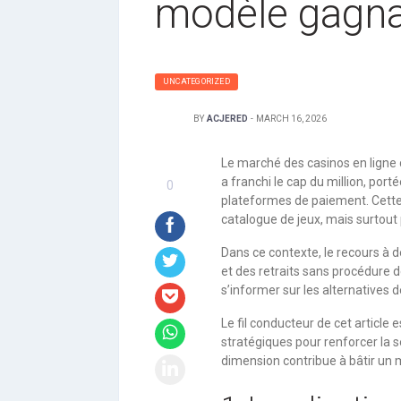
modèle gagn
UNCATEGORIZED
BY
ACJERED
-
MARCH 16, 2026
Le marché des casinos en ligne
a franchi le cap du million, port
0
plateformes de paiement. Cette
catalogue de jeux, mais surtout 
Dans ce contexte, le recours à 
et des retraits sans procédure 
s’informer sur les alternatives
Le fil conducteur de cet article 
stratégiques pour renforcer la
dimension contribue à bâtir un 