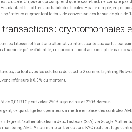
e est cruciale. Un joueur qui comprend que le cash‑back ne compte pas da
. En adaptant les offres aux habitudes locales – par exemple, en proposan
s opérateurs augmentent le taux de conversion des bonus de plus de 1
s transactions : cryptomonnaies 
um ou Litecoin offrent une alternative intéressante aux cartes bancaires
 fournir de pièce d’identité, ce qui correspond au concept de casino san
ntanées, surtout avec les solutions de couche 2 comme Lightning Netwo
souvent inférieurs à 0,5 % du montant.
épôt de 0,01 BTC peut valoir 250 € aujourd’hui et 230 € demain.
rgent, ce qui oblige les opérateurs à mettre en place des contrôles A
 intègrent l’authentification à deux facteurs (2FA) via Google Authentic
 de monitoring AML. Ainsi, même un bonus sans KYC reste protégé contre