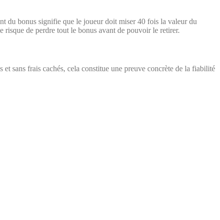
t du bonus signifie que le joueur doit miser 40 fois la valeur du
le risque de perdre tout le bonus avant de pouvoir le retirer.
 et sans frais cachés, cela constitue une preuve concrète de la fiabilité