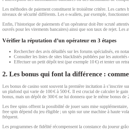
Les méthodes de paiement constituent le troisième critère. Les cartes b
niveaux de sécurité différents. Les e‑wallets, par exemple, fonctionne
Enfin, l’historique de paiements d’un opérateur doit être scruté attent
ouvrés pour les virements bancaires) ainsi que son taux de rejet. Le
Vérifier la réputation d’un opérateur en 3 étapes
Rechercher des avis détaillés sur les forums spécialisés, en nota
Consulter les listes de sites blacklistés publiées par les autori
Effectuer un petit dépôt test (par exemple 10 €) et tenter un ret
2. Les bonus qui font la différence : commen
Les bonus de casino sont souvent la première incitation à s’inscrire 
un plafond qui varie de 100 € à 500 €. Il est crucial de calculer le ga
bonus, mais un dépôt de 300 € ne lui donnera que le même bonus de 
Les free spins offrent la possibilité de jouer sans mise supplémentaire
free spin dépend du jeu éligible ; un spin sur une machine à haute vo
fréquent.
Les programmes de fidélité récompensent la constance du joueur grâc