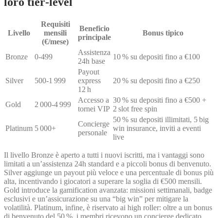
loro tier‑level
Requisiti
Beneficio
Livello
mensili
Bonus tipico
principale
(€/mese)
Assistenza
Bronze
0‑499
10 % su depositi fino a €100
24h base
Payout
Silver
500‑1 999
express
20 % su depositi fino a €250
12 h
Accesso a
30 % su depositi fino a €500 +
Gold
2 000‑4 999
tornei VIP
2 slot free spin
50 % su depositi illimitati, 5 big
Concierge
Platinum
5 000+
win insurance, inviti a eventi
personale
live
Il livello Bronze è aperto a tutti i nuovi iscritti, ma i vantaggi sono
limitati a un’assistenza 24h standard e a piccoli bonus di benvenuto.
Silver aggiunge un payout più veloce e una percentuale di bonus più
alta, incentivando i giocatori a superare la soglia di €500 mensili.
Gold introduce la gamification avanzata: missioni settimanali, badge
esclusivi e un’assicurazione su una “big win” per mitigare la
volatilità. Platinum, infine, è riservato ai high roller: oltre a un bonus
di benvenuto del 50 %, i membri ricevono un concierge dedicato,