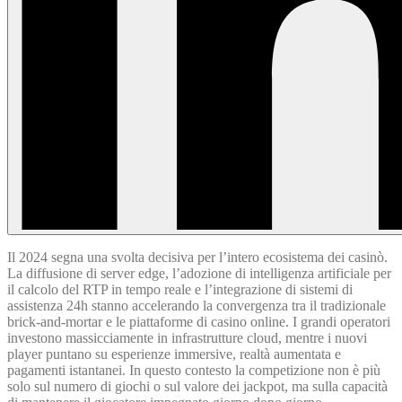
Il 2024 segna una svolta decisiva per l’intero ecosistema dei casinò.
La diffusione di server edge, l’adozione di intelligenza artificiale per
il calcolo del RTP in tempo reale e l’integrazione di sistemi di
assistenza 24h stanno accelerando la convergenza tra il tradizionale
brick‑and‑mortar e le piattaforme di casino online. I grandi operatori
investono massicciamente in infrastrutture cloud, mentre i nuovi
player puntano su esperienze immersive, realtà aumentata e
pagamenti istantanei. In questo contesto la competizione non è più
solo sul numero di giochi o sul valore dei jackpot, ma sulla capacità