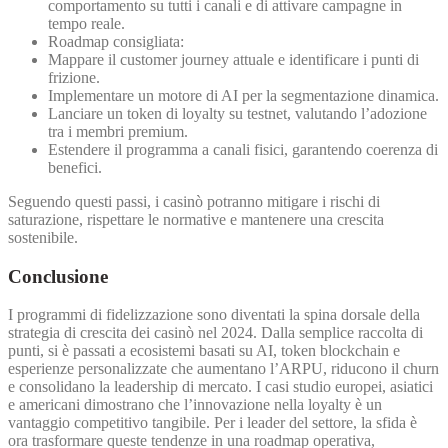
comportamento su tutti i canali e di attivare campagne in
tempo reale.
Roadmap consigliata:
Mappare il customer journey attuale e identificare i punti di
frizione.
Implementare un motore di AI per la segmentazione dinamica.
Lanciare un token di loyalty su testnet, valutando l’adozione
tra i membri premium.
Estendere il programma a canali fisici, garantendo coerenza di
benefici.
Seguendo questi passi, i casinò potranno mitigare i rischi di
saturazione, rispettare le normative e mantenere una crescita
sostenibile.
Conclusione
I programmi di fidelizzazione sono diventati la spina dorsale della
strategia di crescita dei casinò nel 2024. Dalla semplice raccolta di
punti, si è passati a ecosistemi basati su AI, token blockchain e
esperienze personalizzate che aumentano l’ARPU, riducono il churn
e consolidano la leadership di mercato. I casi studio europei, asiatici
e americani dimostrano che l’innovazione nella loyalty è un
vantaggio competitivo tangibile. Per i leader del settore, la sfida è
ora trasformare queste tendenze in una roadmap operativa,