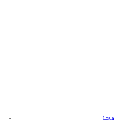
Login