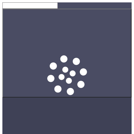
Skip
to
content