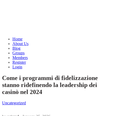
Home
About Us
Blog
Groups
Members
Register
Login
Come i programmi di fidelizzazione
stanno ridefinendo la leadership dei
casinò nel 2024
Uncategorized