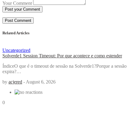
Your Comment
Post your Comment
Related Articles
Uncategorized
Solverde1 Session Timeout: Por que acontece e como estender
ÍndiceO que é o timeout de sessão na Solverde1?Porque a sessão
expira?…
by
acjered
-
August 6, 2026
0