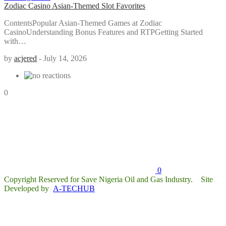
Zodiac Casino Asian-Themed Slot Favorites
ContentsPopular Asian-Themed Games at Zodiac
CasinoUnderstanding Bonus Features and RTPGetting Started
with…
by
acjered
-
July 14, 2026
0
0
Copyright Reserved for Save Nigeria Oil and Gas Industry. Site
Developed by
A-TECHUB