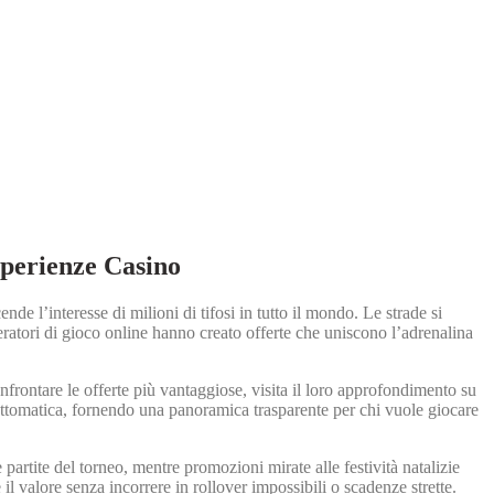
perienze Casino
de l’interesse di milioni di tifosi in tutto il mondo. Le strade si
peratori di gioco online hanno creato offerte che uniscono l’adrenalina
frontare le offerte più vantaggiose, visita il loro approfondimento su
tomatica, fornendo una panoramica trasparente per chi vuole giocare
partite del torneo, mentre promozioni mirate alle festività natalizie
 valore senza incorrere in rollover impossibili o scadenze strette.