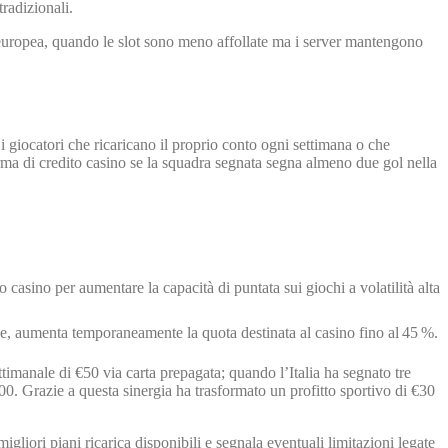
tradizionali.
zo europea, quando le slot sono meno affollate ma i server mantengono
giocatori che ricaricano il proprio conto ogni settimana o che
orma di credito casino se la squadra segnata segna almeno due gol nella
o casino per aumentare la capacità di puntata sui giochi a volatilità alta
mane, aumenta temporaneamente la quota destinata al casino fino al 45 %.
ttimanale di €50 via carta prepagata; quando l’Italia ha segnato tre
0. Grazie a questa sinergia ha trasformato un profitto sportivo di €30
ori piani ricarica disponibili e segnala eventuali limitazioni legate