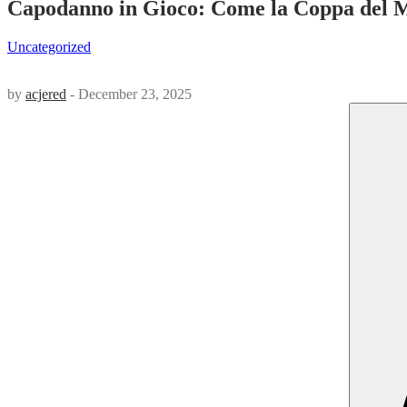
Capodanno in Gioco: Come la Coppa del M
Uncategorized
by
acjered
-
December 23, 2025