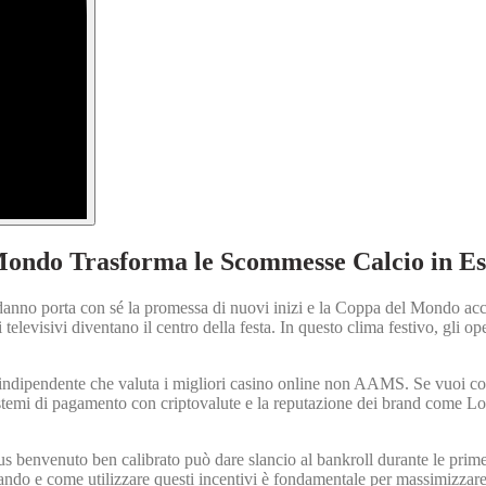
ondo Trasforma le Scommesse Calcio in Es
podanno porta con sé la promessa di nuovi inizi e la Coppa del Mondo accen
televisivi diventano il centro della festa. In questo clima festivo, gli o
 indipendente che valuta i migliori casino online non AAMS. Se vuoi con
emi di pagamento con criptovalute e la reputazione dei brand come Lot
us benvenuto ben calibrato può dare slancio al bankroll durante le prime 
ndo e come utilizzare questi incentivi è fondamentale per massimizzare il