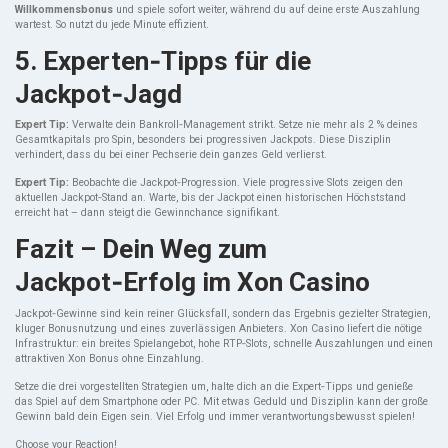
Willkommensbonus
und spiele sofort weiter, während du auf deine erste Auszahlung
wartest. So nutzt du jede Minute effizient.
5. Experten‑Tipps für die
Jackpot‑Jagd
Expert Tip:
Verwalte dein Bankroll‑Management strikt. Setze nie mehr als 2 % deines
Gesamtkapitals pro Spin, besonders bei progressiven Jackpots. Diese Disziplin
verhindert, dass du bei einer Pechserie dein ganzes Geld verlierst.
Expert Tip:
Beobachte die Jackpot‑Progression. Viele progressive Slots zeigen den
aktuellen Jackpot‑Stand an. Warte, bis der Jackpot einen historischen Höchststand
erreicht hat – dann steigt die Gewinnchance signifikant.
Fazit – Dein Weg zum
Jackpot‑Erfolg im Xon Casino
Jackpot‑Gewinne sind kein reiner Glücksfall, sondern das Ergebnis gezielter Strategien,
kluger Bonusnutzung und eines zuverlässigen Anbieters. Xon Casino liefert die nötige
Infrastruktur: ein breites Spielangebot, hohe RTP‑Slots, schnelle Auszahlungen und einen
attraktiven Xon Bonus ohne Einzahlung.
Setze die drei vorgestellten Strategien um, halte dich an die Expert‑Tipps und genieße
das Spiel auf dem Smartphone oder PC. Mit etwas Geduld und Disziplin kann der große
Gewinn bald dein Eigen sein. Viel Erfolg und immer verantwortungsbewusst spielen!
Choose your
Reaction!