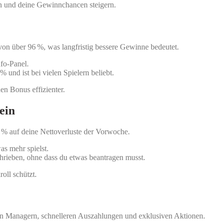
en und deine Gewinnchancen steigern.
P von über 96 %, was langfristig bessere Gewinne bedeutet.
fo‑Panel.
und ist bei vielen Spielern beliebt.
n Bonus effizienter.
ein
 % auf deine Nettoverluste der Vorwoche.
as mehr spielst.
rieben, ohne dass du etwas beantragen musst.
oll schützt.
en Managern, schnelleren Auszahlungen und exklusiven Aktionen.