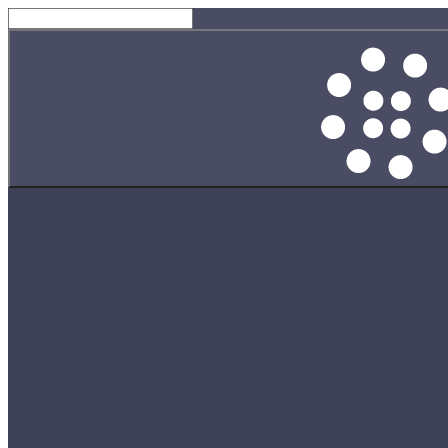
Skip
to
content