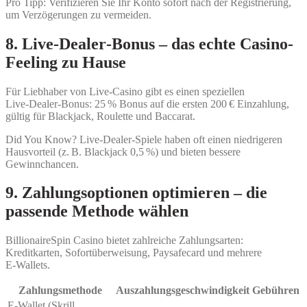
Pro Tipp: Verifizieren Sie Ihr Konto sofort nach der Registrierung,
um Verzögerungen zu vermeiden.
8. Live‑Dealer‑Bonus – das echte Casino-
Feeling zu Hause
Für Liebhaber von Live‑Casino gibt es einen speziellen
Live‑Dealer‑Bonus: 25 % Bonus auf die ersten 200 € Einzahlung,
gültig für Blackjack, Roulette und Baccarat.
Did You Know? Live‑Dealer‑Spiele haben oft einen niedrigeren
Hausvorteil (z. B. Blackjack 0,5 %) und bieten bessere
Gewinnchancen.
9. Zahlungsoptionen optimieren – die
passende Methode wählen
BillionaireSpin Casino bietet zahlreiche Zahlungsarten:
Kreditkarten, Sofortüberweisung, Paysafecard und mehrere
E‑Wallets.
Zahlungsmethode
Auszahlungsgeschwindigkeit
Gebühren
E‑Wallet (Skrill,