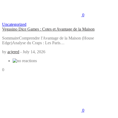
0
Uncategorized
Vegasino Dice Games : Cotes et Avantage de la Maison
SommaireComprendre l'Avantage de la Maison (House
Edge)Analyse du Craps : Les Paris…
by
acjered
-
July 14, 2026
0
0