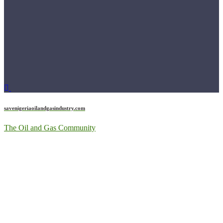
savenigeriaoilandgasindustry.com
The Oil and Gas Community