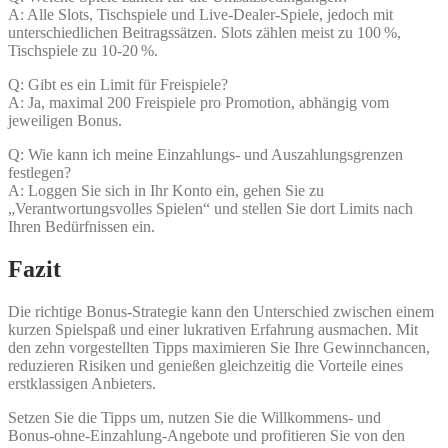
A: Alle Slots, Tischspiele und Live‑Dealer‑Spiele, jedoch mit
unterschiedlichen Beitragssätzen. Slots zählen meist zu 100 %,
Tischspiele zu 10‑20 %.
Q: Gibt es ein Limit für Freispiele?
A: Ja, maximal 200 Freispiele pro Promotion, abhängig vom
jeweiligen Bonus.
Q: Wie kann ich meine Einzahlungs‑ und Auszahlungsgrenzen
festlegen?
A: Loggen Sie sich in Ihr Konto ein, gehen Sie zu
„Verantwortungsvolles Spielen“ und stellen Sie dort Limits nach
Ihren Bedürfnissen ein.
Fazit
Die richtige Bonus‑Strategie kann den Unterschied zwischen einem
kurzen Spielspaß und einer lukrativen Erfahrung ausmachen. Mit
den zehn vorgestellten Tipps maximieren Sie Ihre Gewinnchancen,
reduzieren Risiken und genießen gleichzeitig die Vorteile eines
erstklassigen Anbieters.
Setzen Sie die Tipps um, nutzen Sie die Willkommens‑ und
Bonus‑ohne‑Einzahlung‑Angebote und profitieren Sie von den