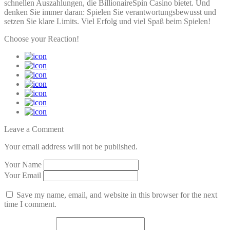
schnellen Auszahlungen, die BillionaireSpin Casino bietet. Und
denken Sie immer daran: Spielen Sie verantwortungsbewusst und
setzen Sie klare Limits. Viel Erfolg und viel Spaß beim Spielen!
Choose your
Reaction!
Leave a Comment
Your email address will not be published.
Your Name
Your Email
Save my name, email, and website in this browser for the next
time I comment.