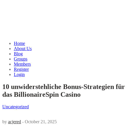
Home
About Us
Blog
Groups
Members
Register
Login
10 unwiderstehliche Bonus‑Strategien für
das BillionaireSpin Casino
Uncategorized
by
acjered
-
October 21, 2025