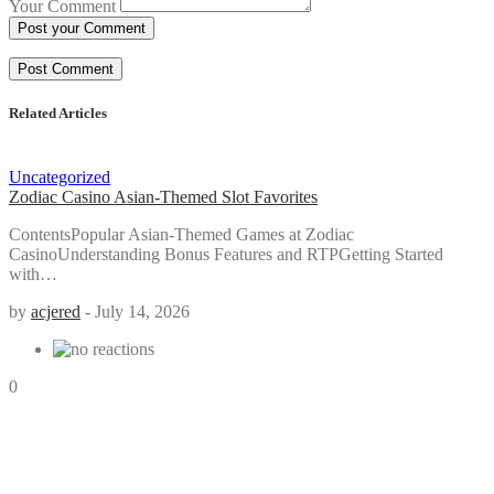
Your Comment
Post your Comment
Related Articles
Uncategorized
Zodiac Casino Asian-Themed Slot Favorites
ContentsPopular Asian-Themed Games at Zodiac
CasinoUnderstanding Bonus Features and RTPGetting Started
with…
by
acjered
-
July 14, 2026
0