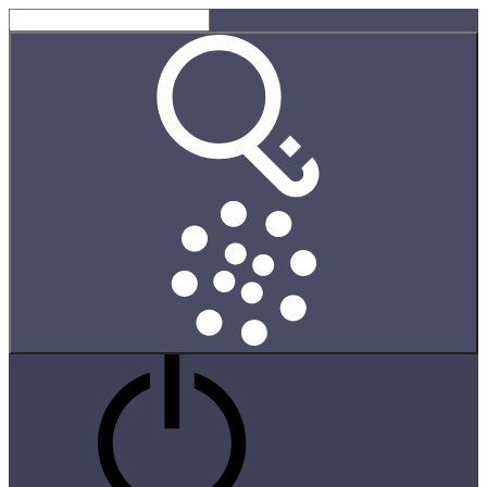
Skip
to
content