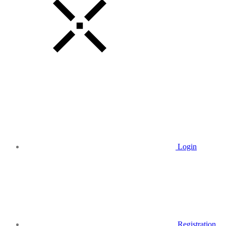
Login
Registration