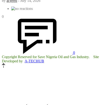
by
acjered
-
July 14, 2026
0
0
Copyright Reserved for Save Nigeria Oil and Gas Industry. Site
Developed by
A-TECHUB