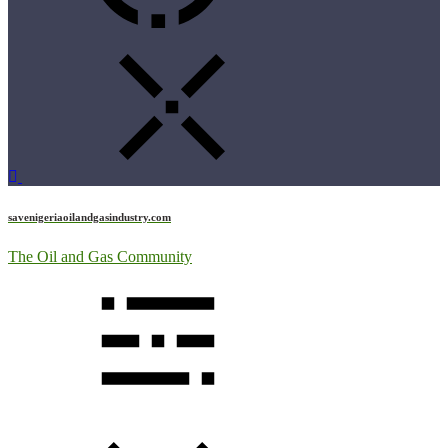
savenigeriaoilandgasindustry.com
The Oil and Gas Community