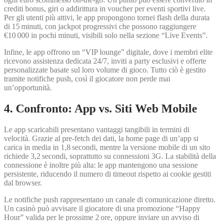
crediti bonus, giri o addirittura in voucher per eventi sportivi live.
Per gli utenti più attivi, le app propongono tornei flash della durata
di 15 minuti, con jackpot progressivi che possono raggiungere
€10 000 in pochi minuti, visibili solo nella sezione “Live Events”.
Infine, le app offrono un “VIP lounge” digitale, dove i membri elite
ricevono assistenza dedicata 24/7, inviti a party esclusivi e offerte
personalizzate basate sul loro volume di gioco. Tutto ciò è gestito
tramite notifiche push, così il giocatore non perde mai
un’opportunità.
4. Confronto: App vs. Siti Web Mobile
Le app scaricabili presentano vantaggi tangibili in termini di
velocità. Grazie al pre‑fetch dei dati, la home page di un’app si
carica in media in 1,8 secondi, mentre la versione mobile di un sito
richiede 3,2 secondi, soprattutto su connessioni 3G. La stabilità della
connessione è inoltre più alta: le app mantengono una sessione
persistente, riducendo il numero di timeout rispetto ai cookie gestiti
dal browser.
Le notifiche push rappresentano un canale di comunicazione diretto.
Un casinò può avvisare il giocatore di una promozione “Happy
Hour” valida per le prossime 2 ore, oppure inviare un avviso di