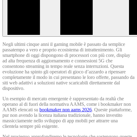
Negli ultimi cinque anni il gaming mobile è passato da semplice
passatempo a vero e proprio ecosistema di intrattenimento. Gli
smartphone di oggi dispongono di processori con più core, display
ad alta frequenza di aggiornamento e connessioni 5G che
consentono streaming in tempo reale senza interruzioni. Questa
evoluzione ha spinto gli operatori di gioco d’azzardo a ripensare
completamente il modo in cui presentano le loro offerte, passando da
siti web adattivi a soluzioni native scaricabili direttamente dal
dispositivo.
Un esempio di mercato emergente è rappresentato da realtà che
operano al di fuori della normativa AAMS, come i bookmaker non
AAMS elencati su
bookmaker non aams 2026
. Queste piattaforme,
pur non avendo la licenza italiana tradizionale, hanno investito
massicciamente nello sviluppo di app mobili per attrarre una
clientela sempre più esigente.
Nel prosieguo approfondiremo le tecnologie che sostengono queste