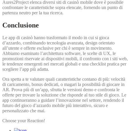
Aures2Project elenca diversi siti di casinò mobile dove è possibile
confrontare le caratteristiche sopra elencate, fornendo un punto di
partenza neutro per la tua ricerca.
Conclusione
Le app di casinò hanno trasformato il modo in cui si gioca
d’azzardo, combinando tecnologia avanzata, design orientato
all’utente e offerte esclusive per chi è sempre in movimento.
Abbiamo esaminato l’architettura software, le scelte di UX, le
promozioni riservate ai dispositivi mobili, il confronto con i siti web,
le tendenze emergenti nei mercati globali e una checklist pratica per
scegliere l’app più adatta.
Ora spetta a te valutare quali caratteristiche contano di più: velocità
di caricamento, bonus dedicati, o magari la possibilità di giocare in
AR. Prova più di un’app, sfrutta le versioni demo e confronta le
offerte per trovare la soluzione che risponde al tuo stile di gioco. Le
app continueranno a guidare l’innovazione nel settore, rendendo il
futuro del gioco d’azzardo mobile più interattivo, sicuro e
personalizzato che mai.
Choose your
Reaction!