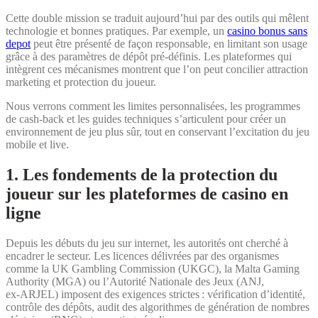
Cette double mission se traduit aujourd’hui par des outils qui mêlent
technologie et bonnes pratiques. Par exemple, un
casino bonus sans
depot
peut être présenté de façon responsable, en limitant son usage
grâce à des paramètres de dépôt pré‑définis. Les plateformes qui
intègrent ces mécanismes montrent que l’on peut concilier attraction
marketing et protection du joueur.
Nous verrons comment les limites personnalisées, les programmes
de cash‑back et les guides techniques s’articulent pour créer un
environnement de jeu plus sûr, tout en conservant l’excitation du jeu
mobile et live.
1. Les fondements de la protection du
joueur sur les plateformes de casino en
ligne
Depuis les débuts du jeu sur internet, les autorités ont cherché à
encadrer le secteur. Les licences délivrées par des organismes
comme la UK Gambling Commission (UKGC), la Malta Gaming
Authority (MGA) ou l’Autorité Nationale des Jeux (ANJ,
ex‑ARJEL) imposent des exigences strictes : vérification d’identité,
contrôle des dépôts, audit des algorithmes de génération de nombres