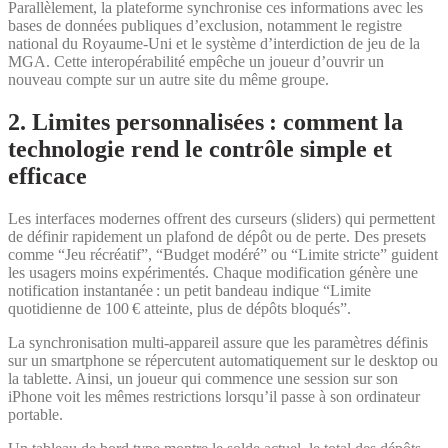
Parallèlement, la plateforme synchronise ces informations avec les
bases de données publiques d’exclusion, notamment le registre
national du Royaume‑Uni et le système d’interdiction de jeu de la
MGA. Cette interopérabilité empêche un joueur d’ouvrir un
nouveau compte sur un autre site du même groupe.
2. Limites personnalisées : comment la
technologie rend le contrôle simple et
efficace
Les interfaces modernes offrent des curseurs (sliders) qui permettent
de définir rapidement un plafond de dépôt ou de perte. Des presets
comme “Jeu récréatif”, “Budget modéré” ou “Limite stricte” guident
les usagers moins expérimentés. Chaque modification génère une
notification instantanée : un petit bandeau indique “Limite
quotidienne de 100 € atteinte, plus de dépôts bloqués”.
La synchronisation multi‑appareil assure que les paramètres définis
sur un smartphone se répercutent automatiquement sur le desktop ou
la tablette. Ainsi, un joueur qui commence une session sur son
iPhone voit les mêmes restrictions lorsqu’il passe à son ordinateur
portable.