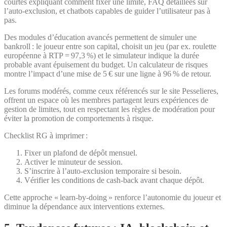
courtes expliquant comment fixer une limite, FAQ détaillées sur
l’auto‑exclusion, et chatbots capables de guider l’utilisateur pas à
pas.
Des modules d’éducation avancés permettent de simuler une
bankroll : le joueur entre son capital, choisit un jeu (par ex. roulette
européenne à RTP = 97,3 %) et le simulateur indique la durée
probable avant épuisement du budget. Un calculateur de risques
montre l’impact d’une mise de 5 € sur une ligne à 96 % de retour.
Les forums modérés, comme ceux référencés sur le site Pesselieres,
offrent un espace où les membres partagent leurs expériences de
gestion de limites, tout en respectant les règles de modération pour
éviter la promotion de comportements à risque.
Checklist RG à imprimer :
Fixer un plafond de dépôt mensuel.
Activer le minuteur de session.
S’inscrire à l’auto‑exclusion temporaire si besoin.
Vérifier les conditions de cash‑back avant chaque dépôt.
Cette approche « learn‑by‑doing » renforce l’autonomie du joueur et
diminue la dépendance aux interventions externes.