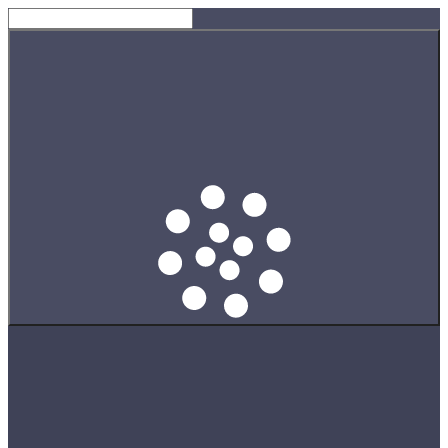
Skip
to
content