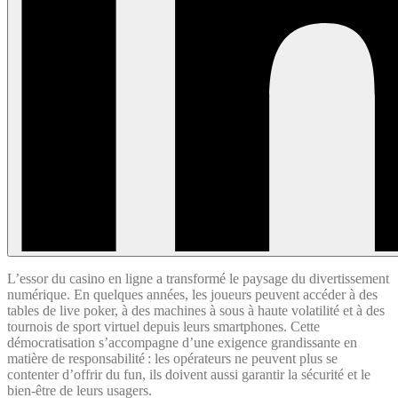
L’essor du casino en ligne a transformé le paysage du divertissement
numérique. En quelques années, les joueurs peuvent accéder à des
tables de live poker, à des machines à sous à haute volatilité et à des
tournois de sport virtuel depuis leurs smartphones. Cette
démocratisation s’accompagne d’une exigence grandissante en
matière de responsabilité : les opérateurs ne peuvent plus se
contenter d’offrir du fun, ils doivent aussi garantir la sécurité et le
bien‑être de leurs usagers.