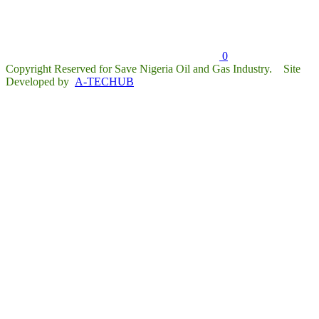
0
Copyright Reserved for Save Nigeria Oil and Gas Industry. Site
Developed by
A-TECHUB